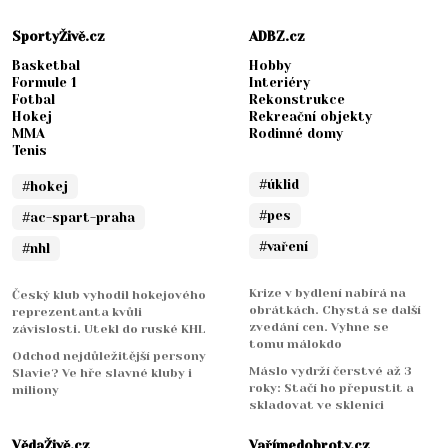
SportyŽivě.cz
ADBZ.cz
Basketbal
Hobby
Formule 1
Interiéry
Fotbal
Rekonstrukce
Hokej
Rekreační objekty
MMA
Rodinné domy
Tenis
#úklid
#hokej
#pes
#ac-spart-praha
#vaření
#nhl
Krize v bydlení nabírá na
Český klub vyhodil hokejového
obrátkách. Chystá se další
reprezentanta kvůli
zvedání cen. Vyhne se
závislosti. Utekl do ruské KHL
tomu málokdo
Odchod nejdůležitější persony
Máslo vydrží čerstvé až 3
Slavie? Ve hře slavné kluby i
roky: Stačí ho přepustit a
miliony
skladovat ve sklenici
VědaŽivě.cz
Vařímedobroty.cz