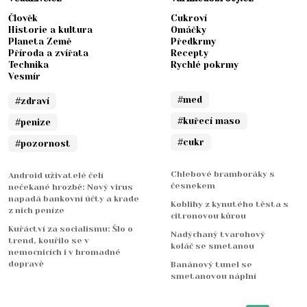
Člověk
Cukroví
Historie a kultura
Omáčky
Planeta Země
Předkrmy
Příroda a zvířata
Recepty
Technika
Rychlé pokrmy
Vesmír
#med
#zdraví
#kuřecí maso
#penize
#cukr
#pozornost
Chlebové bramboráky s
Android uživatelé čelí
česnekem
nečekané hrozbě: Nový virus
napadá bankovní účty a krade
Koblihy z kynutého těsta s
z nich peníze
citronovou kůrou
Kuřáctví za socialismu: Šlo o
Nadýchaný tvarohový
trend, kouřilo se v
koláč se smetanou
nemocnicích i v hromadné
dopravě
Banánový tunel se
smetanovou náplní