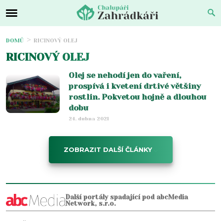
DOMŮ
RICINOVÝ OLEJ
RICINOVÝ OLEJ
Olej se nehodí jen do vaření,
prospívá i kvetení drtivé většiny
rostlin. Pokvetou hojně a dlouhou
dobu
24. dubna 2021
ZOBRAZIT DALŠÍ ČLÁNKY
Další portály spadající pod abcMedia
Network, s.r.o.