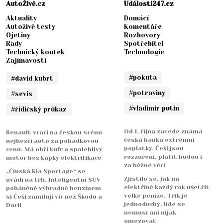
AutoŽivě.cz
Události247.cz
Aktuality
Domácí
Autoživě testy
Komentáře
Ojetiny
Rozhovory
Rady
Spotřebitel
Technický koutek
Technologie
Zajímavosti
#pokuta
#david kubrt
#potraviny
#sevis
#vladimir putin
#řidičský průkaz
Od 1. října zavede známá
Renault vrací na českou scénu
česká banka extrémní
nejhezčí auto za pohádkovou
poplatky. Češi jsou
cenu. Má obří kufr a spolehlivý
rozzuřeni, platit budou i
motor bez kapky elektrifikace
za běžné věci
„Čínská Kia Sportage“ se
Zjistilo se, jak na
uvádí na trh. Inteligentní SUV
elektřině každý rok ušetřit
poháněné výhradně benzínem
velké peníze. Trik je
si Češi zamilují víc než Škodu a
jednoduchý, lidé se
Dacii
nemusí ani nijak
omezovat