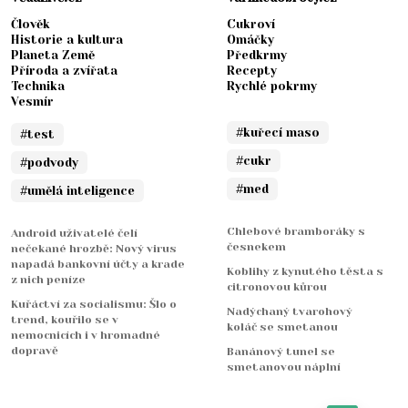
Člověk
Cukroví
Historie a kultura
Omáčky
Planeta Země
Předkrmy
Příroda a zvířata
Recepty
Technika
Rychlé pokrmy
Vesmír
#kuřecí maso
#test
#cukr
#podvody
#med
#umělá inteligence
Chlebové bramboráky s
Android uživatelé čelí
česnekem
nečekané hrozbě: Nový virus
napadá bankovní účty a krade
Koblihy z kynutého těsta s
z nich peníze
citronovou kůrou
Kuřáctví za socialismu: Šlo o
Nadýchaný tvarohový
trend, kouřilo se v
koláč se smetanou
nemocnicích i v hromadné
dopravě
Banánový tunel se
smetanovou náplní