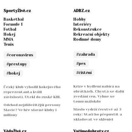
SportyŽivě.cz
ADBZ.cz
Basketbal
Hobby
Formule 1
Interiéry
Fotbal
Rekonstrukce
Hokej
Rekreační objekty
MMA
Rodinné domy
Tenis
#zahrada
#coronavirus
#pes
#prestupy
#čištění
#hokej
Krize v bydlení nabírá na
Český klub vyhodil hokejového
obrátkách. Chystá se další
reprezentanta kvůli
zvedání cen. Vyhne se
závislosti. Utekl do ruské KHL
tomu málokdo
Odchod nejdůležitější persony
Máslo vydrží čerstvé až 3
Slavie? Ve hře slavné kluby i
roky: Stačí ho přepustit a
miliony
skladovat ve sklenici
VědaŽivě.cz
Vařímedobroty.cz