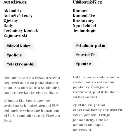
AutoŽivě.cz
Události247.cz
Aktuality
Domácí
Autoživě testy
Komentáře
Ojetiny
Rozhovory
Rady
Spotřebitel
Technický koutek
Technologie
Zajímavosti
#vladimir putin
#david kubrt
#covid-19
#policie
#peníze
#elektromobil
Od 1. října zavede známá
Renault vrací na českou scénu
česká banka extrémní
nejhezčí auto za pohádkovou
poplatky. Češi jsou
cenu. Má obří kufr a spolehlivý
rozzuřeni, platit budou i
motor bez kapky elektrifikace
za běžné věci
„Čínská Kia Sportage“ se
Zjistilo se, jak na
uvádí na trh. Inteligentní SUV
elektřině každý rok ušetřit
poháněné výhradně benzínem
velké peníze. Trik je
si Češi zamilují víc než Škodu a
jednoduchý, lidé se
Dacii
nemusí ani nijak
omezovat