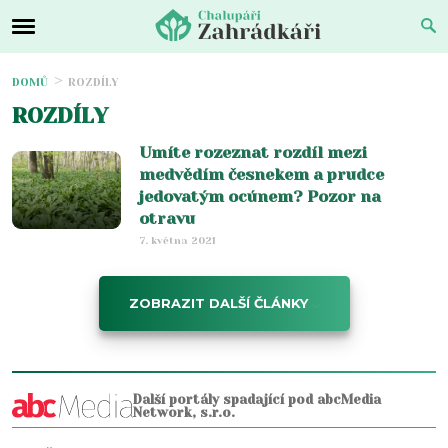
DOMŮ
ROZDÍLY
ROZDÍLY
Umíte rozeznat rozdíl mezi
medvědím česnekem a prudce
jedovatým ocúnem? Pozor na
otravu
7. května 2021
ZOBRAZIT DALŠÍ ČLÁNKY
Další portály spadající pod abcMedia
Network, s.r.o.