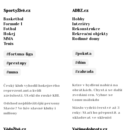
SportyŽivě.cz
ADBZ.cz
Basketbal
Hobby
Formule 1
Interiéry
Fotbal
Rekonstrukce
Hokej
Rekreační objekty
MMA
Rodinné domy
Tenis
#pokuta
#fortuna-liga
#dům
#prestupy
#zahrada
#mma
Krize v bydlení nabírá na
Český klub vyhodil hokejového
obrátkách. Chystá se další
reprezentanta kvůli
zvedání cen. Vyhne se
závislosti. Utekl do ruské KHL
tomu málokdo
Odchod nejdůležitější persony
Máslo vydrží čerstvé až 3
Slavie? Ve hře slavné kluby i
roky: Stačí ho přepustit a
miliony
skladovat ve sklenici
VědaŽivě.cz
Vařímedobroty.cz