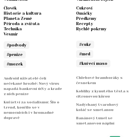
Člověk
Cukroví
Historie a kultura
Omáčky
Planeta Země
Předkrmy
Příroda a zvířata
Recepty
Technika
Rychlé pokrmy
Vesmír
#cukr
#podvody
#med
#penize
#kuřecí maso
#mozek
Chlebové bramboráky s
Android uživatelé čelí
česnekem
nečekané hrozbě: Nový virus
napadá bankovní účty a krade
Koblihy z kynutého těsta s
z nich peníze
citronovou kůrou
Kuřáctví za socialismu: Šlo o
Nadýchaný tvarohový
trend, kouřilo se v
koláč se smetanou
nemocnicích i v hromadné
dopravě
Banánový tunel se
smetanovou náplní