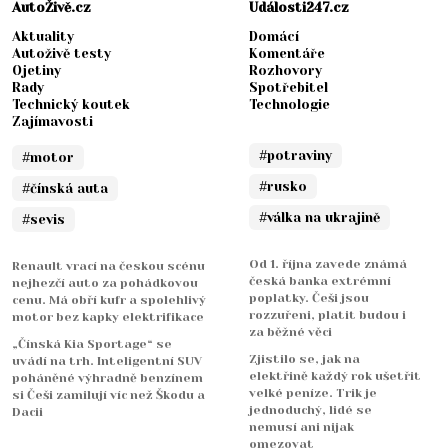
AutoŽivě.cz
Události247.cz
Aktuality
Domácí
Autoživě testy
Komentáře
Ojetiny
Rozhovory
Rady
Spotřebitel
Technický koutek
Technologie
Zajímavosti
#potraviny
#motor
#rusko
#čínská auta
#válka na ukrajině
#sevis
Od 1. října zavede známá
Renault vrací na českou scénu
česká banka extrémní
nejhezčí auto za pohádkovou
poplatky. Češi jsou
cenu. Má obří kufr a spolehlivý
rozzuřeni, platit budou i
motor bez kapky elektrifikace
za běžné věci
„Čínská Kia Sportage“ se
Zjistilo se, jak na
uvádí na trh. Inteligentní SUV
elektřině každý rok ušetřit
poháněné výhradně benzínem
velké peníze. Trik je
si Češi zamilují víc než Škodu a
jednoduchý, lidé se
Dacii
nemusí ani nijak
omezovat