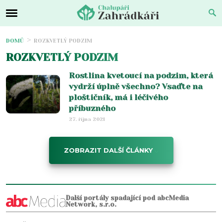
DOMŮ
ROZKVETLÝ PODZIM
ROZKVETLÝ PODZIM
Rostlina kvetoucí na podzim, která
vydrží úplně všechno? Vsaďte na
ploštičník, má i léčivého
příbuzného
27. října 2021
ZOBRAZIT DALŠÍ ČLÁNKY
Další portály spadající pod abcMedia
Network, s.r.o.