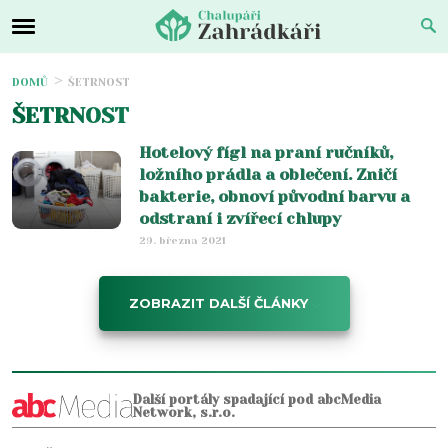
DOMŮ
ŠETRNOST
ŠETRNOST
Hotelový fígl na praní ručníků,
ložního prádla a oblečení. Zničí
bakterie, obnoví původní barvu a
odstraní i zvířecí chlupy
29. března 2021
ZOBRAZIT DALŠÍ ČLÁNKY
Další portály spadající pod abcMedia
Network, s.r.o.