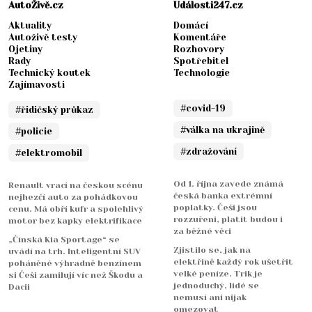
AutoŽivě.cz
Události247.cz
Aktuality
Domácí
Autoživě testy
Komentáře
Ojetiny
Rozhovory
Rady
Spotřebitel
Technický koutek
Technologie
Zajímavosti
#covid-19
#řidičský průkaz
#válka na ukrajině
#policie
#zdražování
#elektromobil
Od 1. října zavede známá
Renault vrací na českou scénu
česká banka extrémní
nejhezčí auto za pohádkovou
poplatky. Češi jsou
cenu. Má obří kufr a spolehlivý
rozzuřeni, platit budou i
motor bez kapky elektrifikace
za běžné věci
„Čínská Kia Sportage“ se
Zjistilo se, jak na
uvádí na trh. Inteligentní SUV
elektřině každý rok ušetřit
poháněné výhradně benzínem
velké peníze. Trik je
si Češi zamilují víc než Škodu a
jednoduchý, lidé se
Dacii
nemusí ani nijak
omezovat