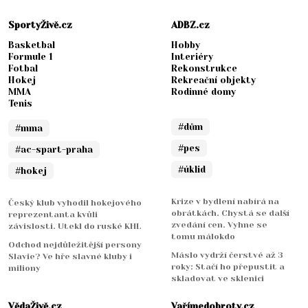
SportyŽivě.cz
ADBZ.cz
Basketbal
Hobby
Formule 1
Interiéry
Fotbal
Rekonstrukce
Hokej
Rekreační objekty
MMA
Rodinné domy
Tenis
#dům
#mma
#pes
#ac-spart-praha
#úklid
#hokej
Krize v bydlení nabírá na
Český klub vyhodil hokejového
obrátkách. Chystá se další
reprezentanta kvůli
zvedání cen. Vyhne se
závislosti. Utekl do ruské KHL
tomu málokdo
Odchod nejdůležitější persony
Máslo vydrží čerstvé až 3
Slavie? Ve hře slavné kluby i
roky: Stačí ho přepustit a
miliony
skladovat ve sklenici
VědaŽivě.cz
Vařímedobroty.cz