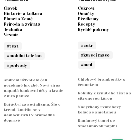
Člověk
Cukroví
Historie a kultura
Omáčky
Planeta Země
Předkrmy
Příroda a zvířata
Recepty
Technika
Rychlé pokrmy
Vesmír
#cukr
#test
#kuřecí maso
#mobilní telefon
#med
#podvody
Chlebové bramboráky s
Android uživatelé čelí
česnekem
nečekané hrozbě: Nový virus
napadá bankovní účty a krade
Koblihy z kynutého těsta s
z nich peníze
citronovou kůrou
Kuřáctví za socialismu: Šlo o
Nadýchaný tvarohový
trend, kouřilo se v
koláč se smetanou
nemocnicích i v hromadné
dopravě
Banánový tunel se
smetanovou náplní