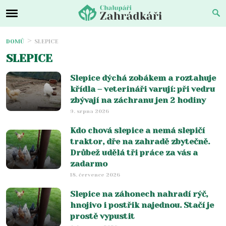
DOMŮ
SLEPICE
SLEPICE
Slepice dýchá zobákem a roztahuje
křídla – veterináři varují: při vedru
zbývají na záchranu jen 2 hodiny
9. srpna 2026
Kdo chová slepice a nemá slepičí
traktor, dře na zahradě zbytečně.
Drůbež udělá tři práce za vás a
zadarmo
18. července 2026
Slepice na záhonech nahradí rýč,
hnojivo i postřik najednou. Stačí je
prostě vypustit