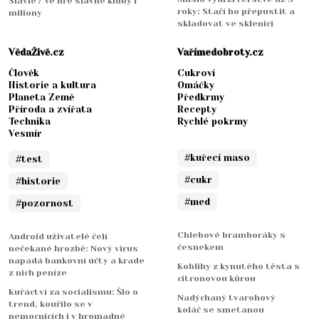
Slavie? Ve hře slavné kluby i
roky: Stačí ho přepustit a
miliony
skladovat ve sklenici
VědaŽivě.cz
Vařímedobroty.cz
Člověk
Cukroví
Historie a kultura
Omáčky
Planeta Země
Předkrmy
Příroda a zvířata
Recepty
Technika
Rychlé pokrmy
Vesmír
#kuřecí maso
#test
#cukr
#historie
#med
#pozornost
Chlebové bramboráky s
Android uživatelé čelí
česnekem
nečekané hrozbě: Nový virus
napadá bankovní účty a krade
Koblihy z kynutého těsta s
z nich peníze
citronovou kůrou
Kuřáctví za socialismu: Šlo o
Nadýchaný tvarohový
trend, kouřilo se v
koláč se smetanou
nemocnicích i v hromadné