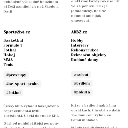
elektřině každý rok ušetřit
poháněné výhradně benzínem
velké peníze. Trik je
si Češi zamilují víc než Škodu a
jednoduchý, lidé se
Dacii
nemusí ani nijak
omezovat
SportyŽivě.cz
ADBZ.cz
Basketbal
Hobby
Formule 1
Interiéry
Fotbal
Rekonstrukce
Hokej
Rekreační objekty
MMA
Rodinné domy
Tenis
#vaření
#prestupy
#bydlení
#ac-spart-praha
#pokuta
#fotbal
Krize v bydlení nabírá na
Český klub vyhodil hokejového
obrátkách. Chystá se další
reprezentanta kvůli
zvedání cen. Vyhne se
závislosti. Utekl do ruské KHL
tomu málokdo
Odchod nejdůležitější persony
Máslo vydrží čerstvé až 3