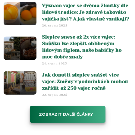
Význam vajec se dvěma žloutky dle
lidové tradice: Je zdravé takováto
vajíčka jíst? A jak vlastně vznikají?
26. srpna 2025
Slepice snese až 2x více vajec:
Snůšku lze zlepšit oblíbeným
lidovým fíglem, naše babičky ho
moc dobře znaly
24. srpna 2025
Jak donutit slepice snášet více
vajec: Změny v podmínkách mohou
zařídit až 250 vajec ročně
22. srpna 2025
ZOBRAZIT DALŠÍ ČLÁNKY