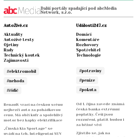
Další portály spadající pod abcMedia
Network, s.r.o.
AutoŽivě.cz
Události247.cz
Aktuality
Domácí
Autoživě testy
Komentáře
Ojetiny
Rozhovory
Rady
Spotřebitel
Technický koutek
Technologie
Zajímavosti
#potraviny
#elektromobil
#peníze
#nehoda
#pokuta
#řidič
Od 1. října zavede známá
Renault vrací na českou scénu
česká banka extrémní
nejhezčí auto za pohádkovou
poplatky. Češi jsou
cenu. Má obří kufr a spolehlivý
rozzuřeni, platit budou i
motor bez kapky elektrifikace
za běžné věci
„Čínská Kia Sportage“ se
Zjistilo se, jak na
uvádí na trh. Inteligentní SUV