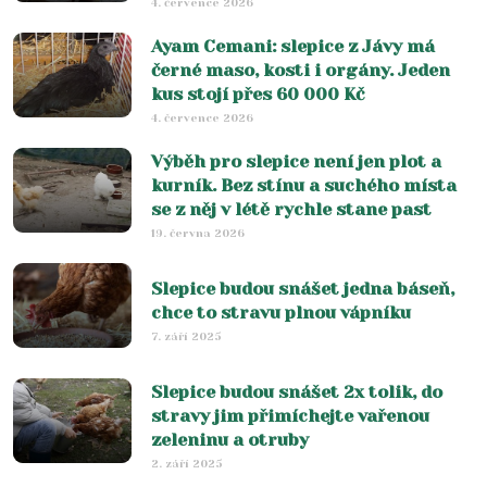
4. července 2026
Ayam Cemani: slepice z Jávy má
černé maso, kosti i orgány. Jeden
kus stojí přes 60 000 Kč
4. července 2026
Výběh pro slepice není jen plot a
kurník. Bez stínu a suchého místa
se z něj v létě rychle stane past
19. června 2026
Slepice budou snášet jedna báseň,
chce to stravu plnou vápníku
7. září 2025
Slepice budou snášet 2x tolik, do
stravy jim přimíchejte vařenou
zeleninu a otruby
2. září 2025