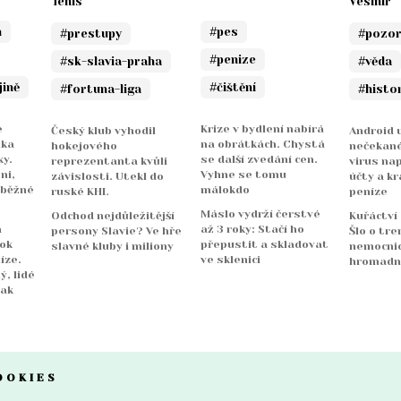
Tenis
Vesmír
n
#pes
#prestupy
#pozo
#penize
#sk-slavia-praha
#věda
jině
#čištění
#fortuna-liga
#histo
e
Krize v bydlení nabírá
Český klub vyhodil
Android u
nka
na obrátkách. Chystá
hokejového
nečekané
y.
se další zvedání cen.
reprezentanta kvůli
virus na
ni,
Vyhne se tomu
závislosti. Utekl do
účty a kr
 běžné
málokdo
ruské KHL
peníze
Máslo vydrží čerstvé
Odchod nejdůležitější
Kuřáctví
a
až 3 roky: Stačí ho
persony Slavie? Ve hře
Šlo o tre
rok
přepustit a skladovat
slavné kluby i miliony
nemocnicí
íze.
ve sklenici
hromadn
ý, lidé
jak
OOKIES