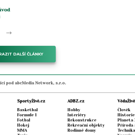
ávod
j
AZIT DALŠÍ ČLÁNKY
jící pod abcMedia Network, s.r.o.
SportyŽivě.cz
ADBZ.cz
VědaŽivě
Basketbal
Hobby
Člověk
Formule 1
Interiéry
Historie
Fotbal
Rekonstrukce
Planeta
Hokej
Rekreační objekty
Příroda 
MMA
Rodinné domy
Technik