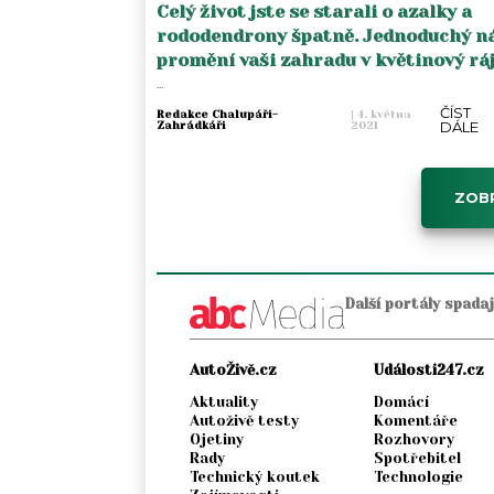
Celý život jste se starali o azalky a
rododendrony špatně. Jednoduchý n
promění vaši zahradu v květinový rá
...
ČÍST
Redakce Chalupáři-
|
4. května
DÁLE
Zahrádkáři
2021
ZOBR
Další portály spada
AutoŽivě.cz
Události247.cz
Aktuality
Domácí
Autoživě testy
Komentáře
Ojetiny
Rozhovory
Rady
Spotřebitel
Technický koutek
Technologie