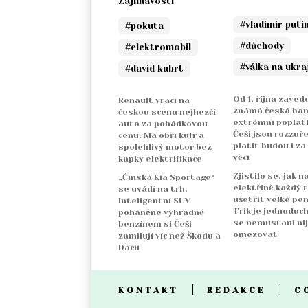
Zajímavosti
#vladimir puti
#pokuta
#důchody
#elektromobil
#válka na ukra
#david kubrt
Od 1. října zaved
Renault vrací na
známá česká ba
českou scénu nejhezčí
extrémní poplatk
auto za pohádkovou
Češi jsou rozzuře
cenu. Má obří kufr a
platit budou i za
spolehlivý motor bez
věci
kapky elektrifikace
Zjistilo se, jak n
„Čínská Kia Sportage“
elektřině každý 
se uvádí na trh.
ušetřit velké pen
Inteligentní SUV
Trik je jednoduch
poháněné výhradně
se nemusí ani ni
benzínem si Češi
omezovat
zamilují víc než Škodu a
Dacii
KONTAKT
REDAKCE
C