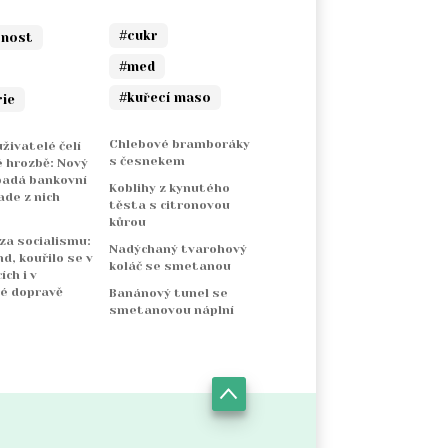
#cukr
rnost
#med
#kuřecí maso
rie
Chlebové bramboráky
živatelé čelí
s česnekem
 hrozbě: Nový
padá bankovní
Koblihy z kynutého
ade z nich
těsta s citronovou
kůrou
 za socialismu:
Nadýchaný tvarohový
nd, kouřilo se v
koláč se smetanou
ch i v
é dopravě
Banánový tunel se
smetanovou náplní