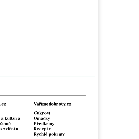
.cz
Vařímedobroty.cz
Cukroví
 a kultura
Omáčky
 Země
Předkrmy
a zvířata
Recepty
a
Rychlé pokrmy