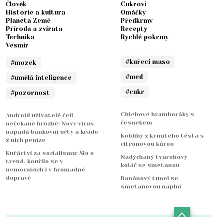
Člověk
Cukroví
Historie a kultura
Omáčky
Planeta Země
Předkrmy
Příroda a zvířata
Recepty
Technika
Rychlé pokrmy
Vesmír
#kuřecí maso
#mozek
#med
#umělá inteligence
#cukr
#pozornost
Chlebové bramboráky s
Android uživatelé čelí
česnekem
nečekané hrozbě: Nový virus
napadá bankovní účty a krade
Koblihy z kynutého těsta s
z nich peníze
citronovou kůrou
Kuřáctví za socialismu: Šlo o
Nadýchaný tvarohový
trend, kouřilo se v
koláč se smetanou
nemocnicích i v hromadné
dopravě
Banánový tunel se
smetanovou náplní