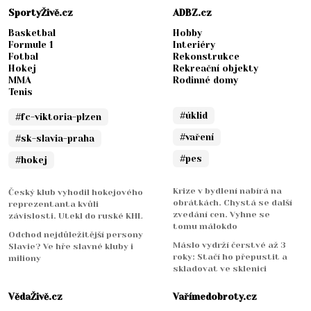
SportyŽivě.cz
ADBZ.cz
Basketbal
Hobby
Formule 1
Interiéry
Fotbal
Rekonstrukce
Hokej
Rekreační objekty
MMA
Rodinné domy
Tenis
#úklid
#fc-viktoria-plzen
#vaření
#sk-slavia-praha
#pes
#hokej
Krize v bydlení nabírá na
Český klub vyhodil hokejového
obrátkách. Chystá se další
reprezentanta kvůli
zvedání cen. Vyhne se
závislosti. Utekl do ruské KHL
tomu málokdo
Odchod nejdůležitější persony
Máslo vydrží čerstvé až 3
Slavie? Ve hře slavné kluby i
roky: Stačí ho přepustit a
miliony
skladovat ve sklenici
VědaŽivě.cz
Vařímedobroty.cz