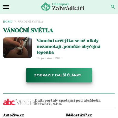
DOMŮ
VÁNOČNÍ SVĚTLA
VÁNOČNÍ SVĚTLA
Vánoční světýlka se už nikdy
nezamotají, pomůže obyčejná
lepenka
16. prosince 2023
ZOBRAZIT DALŠÍ ČLÁNKY
Další portály spadající pod abcMedia
Network, s.r.o.
AutoŽivě.cz
Události247.cz