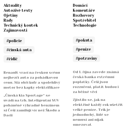
Aktuality
Domácí
Autoživě testy
Komentáře
Ojetiny
Rozhovory
Rady
Spotřebitel
Technický koutek
Technologie
Zajímavosti
#pokuta
#policie
#peníze
#čínská auta
#potraviny
#řidič
Od 1. října zavede známá
Renault vrací na českou scénu
česká banka extrémní
nejhezčí auto za pohádkovou
poplatky. Češi jsou
cenu. Má obří kufr a spolehlivý
rozzuřeni, platit budou i
motor bez kapky elektrifikace
za běžné věci
„Čínská Kia Sportage“ se
Zjistilo se, jak na
uvádí na trh. Inteligentní SUV
elektřině každý rok ušetřit
poháněné výhradně benzínem
velké peníze. Trik je
si Češi zamilují víc než Škodu a
jednoduchý, lidé se
Dacii
nemusí ani nijak
omezovat