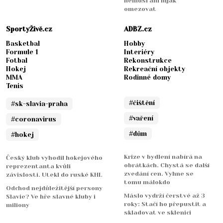
nemusí ani nijak
omezovat
SportyŽivě.cz
ADBZ.cz
Basketbal
Hobby
Formule 1
Interiéry
Fotbal
Rekonstrukce
Hokej
Rekreační objekty
MMA
Rodinné domy
Tenis
#čištění
#sk-slavia-praha
#vaření
#coronavirus
#dům
#hokej
Krize v bydlení nabírá na
Český klub vyhodil hokejového
obrátkách. Chystá se další
reprezentanta kvůli
zvedání cen. Vyhne se
závislosti. Utekl do ruské KHL
tomu málokdo
Odchod nejdůležitější persony
Máslo vydrží čerstvé až 3
Slavie? Ve hře slavné kluby i
roky: Stačí ho přepustit a
miliony
skladovat ve sklenici