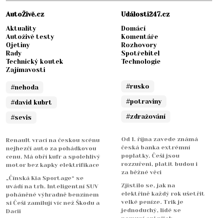
AutoŽivě.cz
Události247.cz
Aktuality
Domácí
Autoživě testy
Komentáře
Ojetiny
Rozhovory
Rady
Spotřebitel
Technický koutek
Technologie
Zajímavosti
#rusko
#nehoda
#potraviny
#david kubrt
#zdražování
#sevis
Od 1. října zavede známá
Renault vrací na českou scénu
česká banka extrémní
nejhezčí auto za pohádkovou
poplatky. Češi jsou
cenu. Má obří kufr a spolehlivý
rozzuřeni, platit budou i
motor bez kapky elektrifikace
za běžné věci
„Čínská Kia Sportage“ se
Zjistilo se, jak na
uvádí na trh. Inteligentní SUV
elektřině každý rok ušetřit
poháněné výhradně benzínem
velké peníze. Trik je
si Češi zamilují víc než Škodu a
jednoduchý, lidé se
Dacii