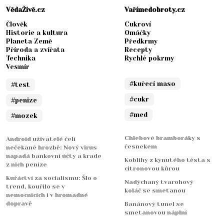
VědaŽivě.cz
Vařímedobroty.cz
Člověk
Cukroví
Historie a kultura
Omáčky
Planeta Země
Předkrmy
Příroda a zvířata
Recepty
Technika
Rychlé pokrmy
Vesmír
#kuřecí maso
#test
#cukr
#penize
#med
#mozek
Chlebové bramboráky s
Android uživatelé čelí
česnekem
nečekané hrozbě: Nový virus
napadá bankovní účty a krade
Koblihy z kynutého těsta s
z nich peníze
citronovou kůrou
Kuřáctví za socialismu: Šlo o
Nadýchaný tvarohový
trend, kouřilo se v
koláč se smetanou
nemocnicích i v hromadné
dopravě
Banánový tunel se
smetanovou náplní