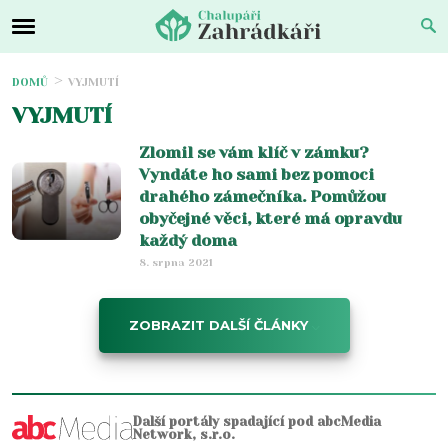
DOMŮ
VYJMUTÍ
VYJMUTÍ
Zlomil se vám klíč v zámku?
Vyndáte ho sami bez pomoci
drahého zámečníka. Pomůžou
obyčejné věci, které má opravdu
každý doma
8. srpna 2021
ZOBRAZIT DALŠÍ ČLÁNKY
Další portály spadající pod abcMedia
Network, s.r.o.