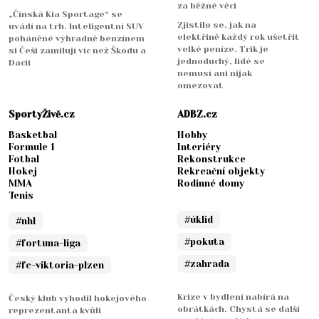
za běžné věci
„Čínská Kia Sportage“ se
Zjistilo se, jak na
uvádí na trh. Inteligentní SUV
elektřině každý rok ušetřit
poháněné výhradně benzínem
velké peníze. Trik je
si Češi zamilují víc než Škodu a
jednoduchý, lidé se
Dacii
nemusí ani nijak
omezovat
SportyŽivě.cz
ADBZ.cz
Basketbal
Hobby
Formule 1
Interiéry
Fotbal
Rekonstrukce
Hokej
Rekreační objekty
MMA
Rodinné domy
Tenis
#úklid
#nhl
#pokuta
#fortuna-liga
#zahrada
#fc-viktoria-plzen
Krize v bydlení nabírá na
Český klub vyhodil hokejového
obrátkách. Chystá se další
reprezentanta kvůli