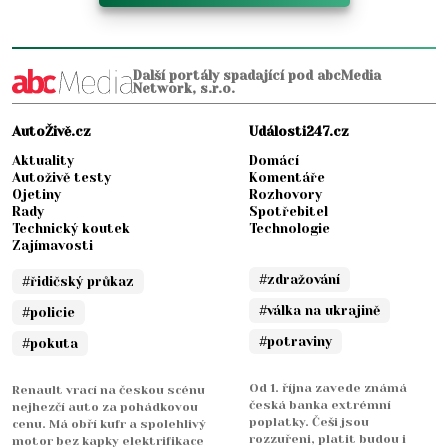
Další portály spadající pod abcMedia
Network, s.r.o.
AutoŽivě.cz
Události247.cz
Aktuality
Domácí
Autoživě testy
Komentáře
Ojetiny
Rozhovory
Rady
Spotřebitel
Technický koutek
Technologie
Zajímavosti
#zdražování
#řidičský průkaz
#válka na ukrajině
#policie
#potraviny
#pokuta
Od 1. října zavede známá
Renault vrací na českou scénu
česká banka extrémní
nejhezčí auto za pohádkovou
poplatky. Češi jsou
cenu. Má obří kufr a spolehlivý
rozzuřeni, platit budou i
motor bez kapky elektrifikace