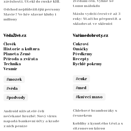
zvedání cen. Vyhne se
závislosti. Utekl do ruské KHL
tomu málokdo
Odchod nejdůležitější persony
Máslo vydrží čerstvé až 3
Slavie? Ve hře slavné kluby i
roky: Stačí ho přepustit a
miliony
skladovat ve sklenici
VědaŽivě.cz
Vařímedobroty.cz
Člověk
Cukroví
Historie a kultura
Omáčky
Planeta Země
Předkrmy
Příroda a zvířata
Recepty
Technika
Rychlé pokrmy
Vesmír
#cukr
#mozek
#med
#věda
#kuřecí maso
#podvody
Chlebové bramboráky s
Android uživatelé čelí
česnekem
nečekané hrozbě: Nový virus
napadá bankovní účty a krade
Koblihy z kynutého těsta s
z nich peníze
citronovou kůrou