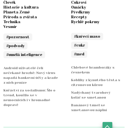
Člověk
Cukroví
Historie a kultura
Omáčky
Planeta Země
Předkrmy
Příroda a zvířata
Recepty
Technika
Rychlé pokrmy
Vesmír
#kuřecí maso
#pozornost
#cukr
#podvody
#med
#umělá inteligence
Chlebové bramboráky s
Android uživatelé čelí
česnekem
nečekané hrozbě: Nový virus
napadá bankovní účty a krade
Koblihy z kynutého těsta s
z nich peníze
citronovou kůrou
Kuřáctví za socialismu: Šlo o
Nadýchaný tvarohový
trend, kouřilo se v
koláč se smetanou
nemocnicích i v hromadné
dopravě
Banánový tunel se
smetanovou náplní