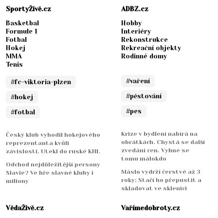
SportyŽivě.cz
ADBZ.cz
Basketbal
Hobby
Formule 1
Interiéry
Fotbal
Rekonstrukce
Hokej
Rekreační objekty
MMA
Rodinné domy
Tenis
#vaření
#fc-viktoria-plzen
#pěstování
#hokej
#pes
#fotbal
Krize v bydlení nabírá na
Český klub vyhodil hokejového
obrátkách. Chystá se další
reprezentanta kvůli
zvedání cen. Vyhne se
závislosti. Utekl do ruské KHL
tomu málokdo
Odchod nejdůležitější persony
Máslo vydrží čerstvé až 3
Slavie? Ve hře slavné kluby i
roky: Stačí ho přepustit a
miliony
skladovat ve sklenici
VědaŽivě.cz
Vařímedobroty.cz