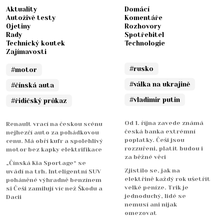
Aktuality
Domácí
Autoživě testy
Komentáře
Ojetiny
Rozhovory
Rady
Spotřebitel
Technický koutek
Technologie
Zajímavosti
#rusko
#motor
#válka na ukrajině
#čínská auta
#vladimir putin
#řidičský průkaz
Od 1. října zavede známá
Renault vrací na českou scénu
česká banka extrémní
nejhezčí auto za pohádkovou
poplatky. Češi jsou
cenu. Má obří kufr a spolehlivý
rozzuřeni, platit budou i
motor bez kapky elektrifikace
za běžné věci
„Čínská Kia Sportage“ se
Zjistilo se, jak na
uvádí na trh. Inteligentní SUV
elektřině každý rok ušetřit
poháněné výhradně benzínem
velké peníze. Trik je
si Češi zamilují víc než Škodu a
jednoduchý, lidé se
Dacii
nemusí ani nijak
omezovat