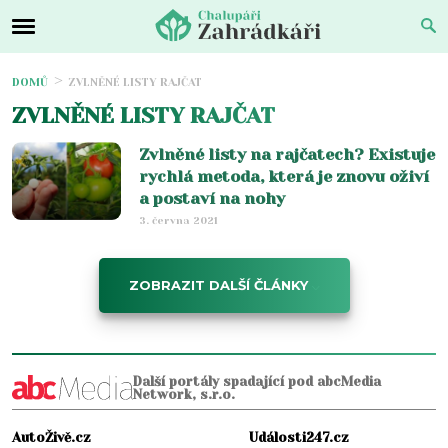
DOMŮ
ZVLNĚNÉ LISTY RAJČAT
ZVLNĚNÉ LISTY RAJČAT
Zvlněné listy na rajčatech? Existuje
rychlá metoda, která je znovu oživí
a postaví na nohy
3. června 2021
ZOBRAZIT DALŠÍ ČLÁNKY
Další portály spadající pod abcMedia
Network, s.r.o.
AutoŽivě.cz
Události247.cz