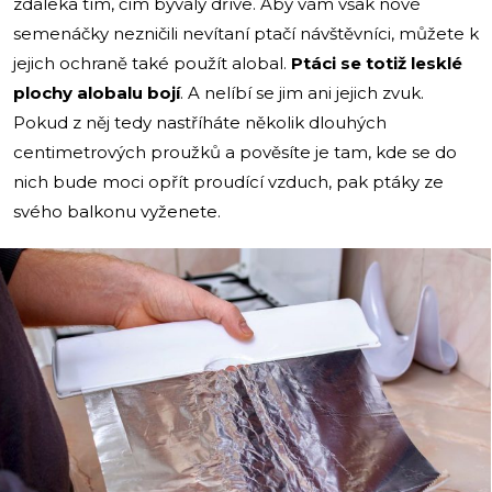
zdaleka tím, čím bývaly dříve. Aby vám však nové
semenáčky nezničili nevítaní ptačí návštěvníci, můžete k
jejich ochraně také použít alobal.
Ptáci se totiž lesklé
plochy alobalu bojí
. A nelíbí se jim ani jejich zvuk.
Pokud z něj tedy nastříháte několik dlouhých
centimetrových proužků a pověsíte je tam, kde se do
nich bude moci opřít proudící vzduch, pak ptáky ze
svého balkonu vyženete.