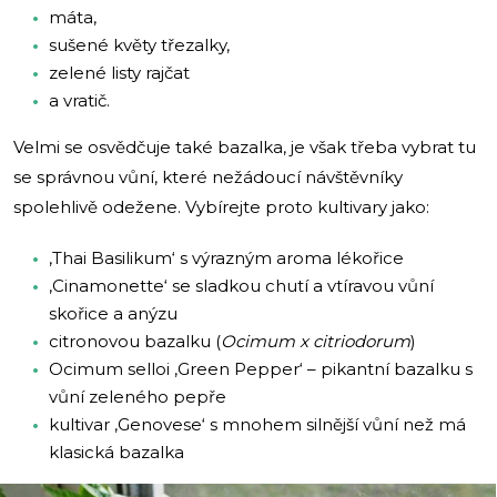
máta,
sušené květy třezalky,
zelené listy rajčat
a vratič.
Velmi se osvědčuje také bazalka, je však třeba vybrat tu
se správnou vůní, které nežádoucí návštěvníky
spolehlivě odežene. Vybírejte proto kultivary jako:
‚Thai Basilikum‘ s výrazným aroma lékořice
‚Cinamonette‘ se sladkou chutí a vtíravou vůní
skořice a anýzu
citronovou bazalku (
Ocimum x citriodorum
)
Ocimum selloi ‚Green Pepper‘ – pikantní bazalku s
vůní zeleného pepře
kultivar ‚Genovese‘ s mnohem silnější vůní než má
klasická bazalka