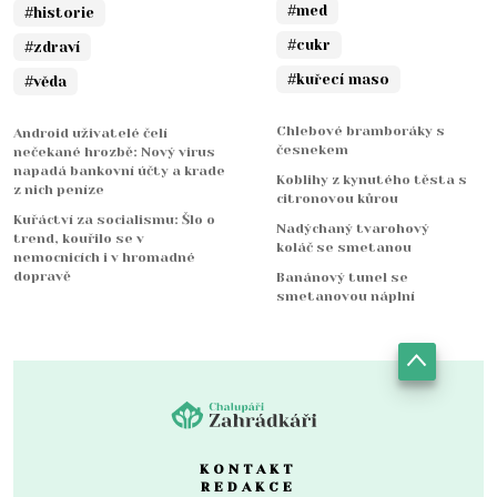
#med
#historie
#cukr
#zdraví
#kuřecí maso
#věda
Chlebové bramboráky s
Android uživatelé čelí
česnekem
nečekané hrozbě: Nový virus
napadá bankovní účty a krade
Koblihy z kynutého těsta s
z nich peníze
citronovou kůrou
Kuřáctví za socialismu: Šlo o
Nadýchaný tvarohový
trend, kouřilo se v
koláč se smetanou
nemocnicích i v hromadné
dopravě
Banánový tunel se
smetanovou náplní
KONTAKT
REDAKCE