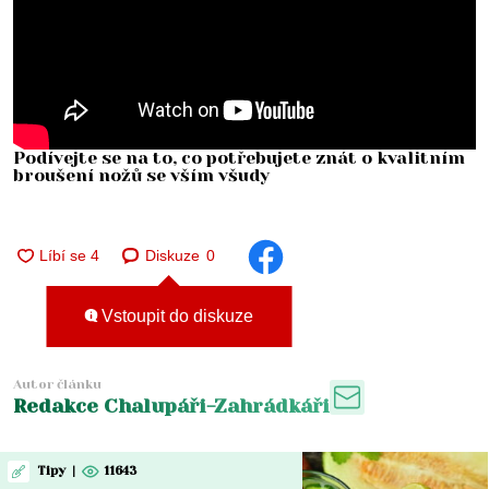
Podívejte se na to, co potřebujete znát o kvalitním
broušení nožů se vším všudy
Diskuze
0
Vstoupit do diskuze
Autor článku
Redakce Chalupáři-Zahrádkáři
Tipy
|
11643