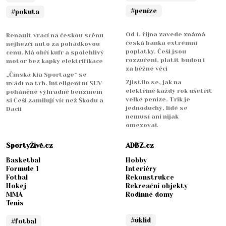
#peníze
#pokuta
Od 1. října zavede známá
Renault vrací na českou scénu
česká banka extrémní
nejhezčí auto za pohádkovou
poplatky. Češi jsou
cenu. Má obří kufr a spolehlivý
rozzuřeni, platit budou i
motor bez kapky elektrifikace
za běžné věci
„Čínská Kia Sportage“ se
Zjistilo se, jak na
uvádí na trh. Inteligentní SUV
elektřině každý rok ušetřit
poháněné výhradně benzínem
velké peníze. Trik je
si Češi zamilují víc než Škodu a
jednoduchý, lidé se
Dacii
nemusí ani nijak
omezovat
SportyŽivě.cz
ADBZ.cz
Basketbal
Hobby
Formule 1
Interiéry
Fotbal
Rekonstrukce
Hokej
Rekreační objekty
MMA
Rodinné domy
Tenis
#úklid
#fotbal