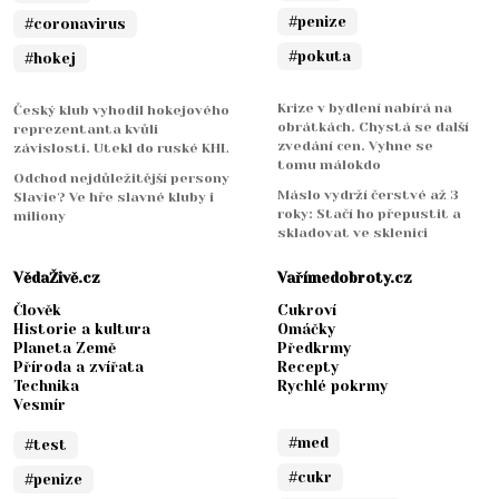
#penize
#coronavirus
#pokuta
#hokej
Krize v bydlení nabírá na
Český klub vyhodil hokejového
obrátkách. Chystá se další
reprezentanta kvůli
zvedání cen. Vyhne se
závislosti. Utekl do ruské KHL
tomu málokdo
Odchod nejdůležitější persony
Máslo vydrží čerstvé až 3
Slavie? Ve hře slavné kluby i
roky: Stačí ho přepustit a
miliony
skladovat ve sklenici
VědaŽivě.cz
Vařímedobroty.cz
Člověk
Cukroví
Historie a kultura
Omáčky
Planeta Země
Předkrmy
Příroda a zvířata
Recepty
Technika
Rychlé pokrmy
Vesmír
#med
#test
#cukr
#penize