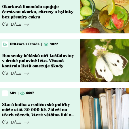
Okurková limonáda spojuje
čerstvou okurku, citrusy a bylinky
bez přemíry cukru
ČÍST DÁLE
Užitková zahrada
|
8022
Housenky bělásků ničí košťáloviny
v druhé polovině léta. Včasná
kontrola listů omezuje škody
ČÍST DÁLE
Mix
|
6697
Stará kniha z rodičovské poličky
může stát 30 000 Kč. Záleží na
třech věcech, které většina lidí ani
nekontroluje
ČÍST DÁLE