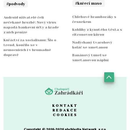
#kuřecí maso
#podvody
Chlebové bramboráky s
Android uživatelé čelí
česnekem
nečekané hrozbě: Nový virus
napadá bankovní účty a krade
Koblihy z kynutého těsta s
z nich peníze
citronovou kůrou
Kuřáctví za socialismu: Šlo o
Nadýchaný tvarohový
trend, kouřilo se v
koláč se smetanou
nemocnicích i v hromadné
dopravě
Banánový tunel se
smetanovou náplní
KONTAKT
REDAKCE
COOKIES
Copyright © 2016-2026 abcMedia Network, s.r.o.