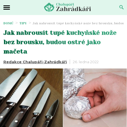
DOMŮ
TIPY
Jak nabrousit tupé kuchyňské nože bez brousku, budou 
Jak nabrousit tupé kuchyňské nože
bez brousku, budou ostré jako
mačeta
Redakce Chalupáři-Zahrádkáři
26. ledna 2022