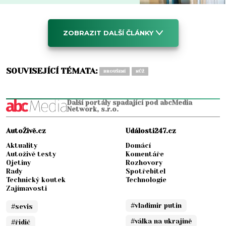
ZOBRAZIT DALŠÍ ČLÁNKY
SOUVISEJÍCÍ TÉMATA:
BROUŠENÍ
NŮŽ
Další portály spadající pod abcMedia
Network, s.r.o.
AutoŽivě.cz
Události247.cz
Aktuality
Domácí
Autoživě testy
Komentáře
Ojetiny
Rozhovory
Rady
Spotřebitel
Technický koutek
Technologie
Zajímavosti
#vladimir putin
#sevis
#válka na ukrajině
#řidič