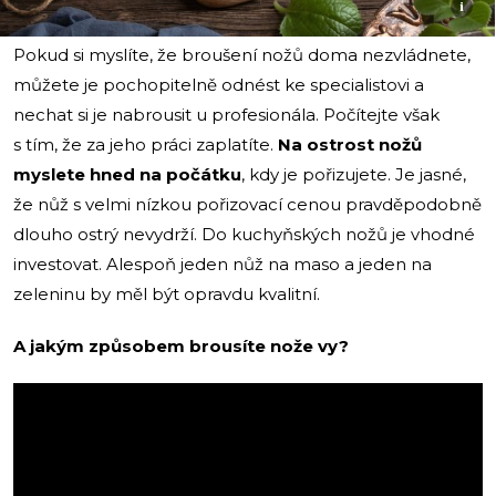
i
Pokud si myslíte, že broušení nožů doma nezvládnete,
můžete je pochopitelně odnést ke specialistovi a
nechat si je nabrousit u profesionála. Počítejte však
s tím, že za jeho práci zaplatíte.
Na ostrost nožů
myslete hned na počátku
, kdy je pořizujete. Je jasné,
že nůž s velmi nízkou pořizovací cenou pravděpodobně
dlouho ostrý nevydrží. Do kuchyňských nožů je vhodné
investovat. Alespoň jeden nůž na maso a jeden na
zeleninu by měl být opravdu kvalitní.
A jakým způsobem brousíte nože vy?