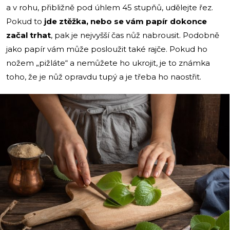
a v rohu, přibližně pod úhlem 45 stupňů, udělejte řez.
Pokud to
jde ztěžka, nebo se vám papír dokonce
začal trhat
, pak je nejvyšší čas nůž nabrousit. Podobně
jako papír vám může posloužit také rajče. Pokud ho
nožem „pižláte“ a nemůžete ho ukrojit, je to známka
toho, že je nůž opravdu tupý a je třeba ho naostřit.