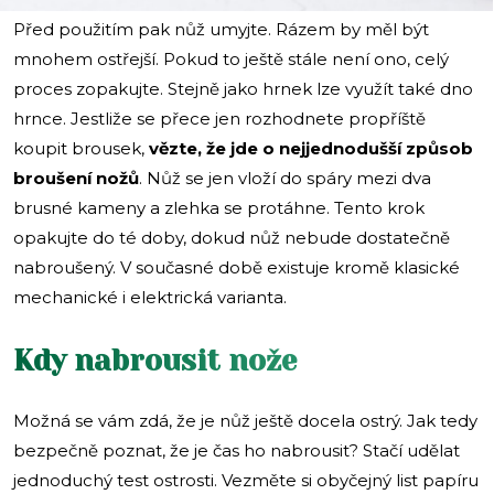
Před použitím pak nůž umyjte. Rázem by měl být
mnohem ostřejší. Pokud to ještě stále není ono, celý
proces zopakujte. Stejně jako hrnek lze využít také dno
hrnce. Jestliže se přece jen rozhodnete propříště
koupit brousek,
vězte, že jde o nejjednodušší způsob
broušení nožů
. Nůž se jen vloží do spáry mezi dva
brusné kameny a zlehka se protáhne. Tento krok
opakujte do té doby, dokud nůž nebude dostatečně
nabroušený. V současné době existuje kromě klasické
mechanické i elektrická varianta.
Kdy nabrousit nože
Možná se vám zdá, že je nůž ještě docela ostrý. Jak tedy
bezpečně poznat, že je čas ho nabrousit? Stačí udělat
jednoduchý test ostrosti. Vezměte si obyčejný list papíru