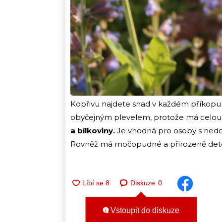
Kopřivu najdete snad v každém příkopu č
obyčejným plevelem, protože má celou ř
a bílkoviny.
Je vhodná pro osoby s nedo
Rovněž má močopudné a přirozeně detox
Diskuze
0
Vstoupit do diskuze