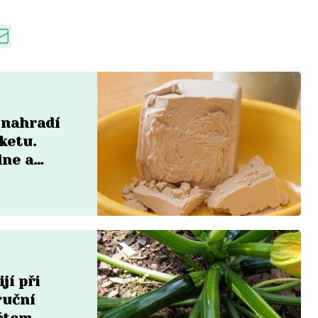
 nahradí
ketu.
dne a
em
jí při
ruční