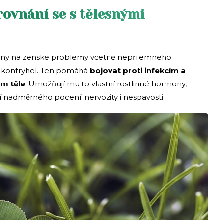
yrovnání se s tělesnými
vány na ženské problémy včetně nepříjemného
 kontryhel. Ten pomáhá
bojovat proti infekcím a
m těle
. Umožňují mu to vlastní rostlinné hormony,
 nadměrného pocení, nervozity i nespavosti.