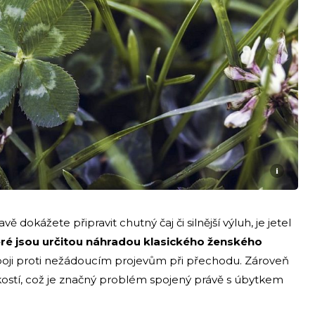
i
vě dokážete připravit chutný čaj či silnější výluh, je jetel
ré jsou určitou náhradou klasického ženského
oji proti nežádoucím projevům při přechodu. Zároveň
kostí, což je značný problém spojený právě s úbytkem