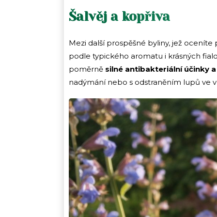
Šalvěj a kopřiva
Mezi další prospěšné byliny, jež oceníte 
podle typického aromatu i krásných fialo
poměrně
silné antibakteriální účinky
nadýmání nebo s odstraněním lupů ve v