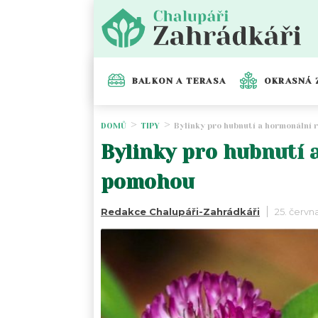
BALKON A TERASA
OKRASNÁ 
DOMŮ
TIPY
Bylinky pro hubnutí a hormonální
Bylinky pro hubnutí 
pomohou
Redakce Chalupáři-Zahrádkáři
25. červn