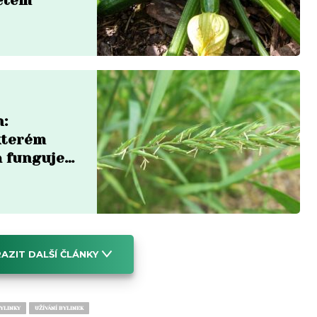
ětem
n:
 kterém
a funguje
AZIT DALŠÍ ČLÁNKY
YLINKY
UŽÍVÁNÍ BYLINEK