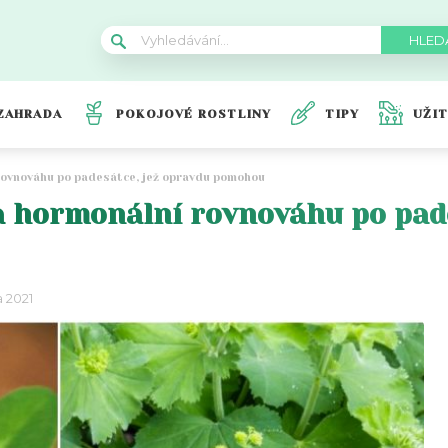
ZAHRADA
POKOJOVÉ ROSTLINY
TIPY
UŽI
 rovnováhu po padesátce, jež opravdu pomohou
a hormonální rovnováhu po pade
a 2021