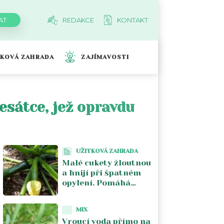
REDAKCE
KONTAKT
TKOVÁ ZAHRADA
ZAJÍMAVOSTI
sátce, jež opravdu
UŽITKOVÁ ZAHRADA
Malé cukety žloutnou
a hnijí při špatném
opylení. Pomáhá
ruční opylení ranním
samčím květem
MIX
Vroucí voda přímo na