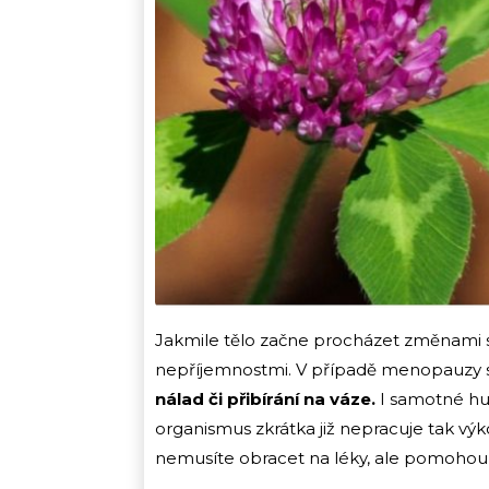
Jakmile tělo začne procházet změnami s
nepříjemnostmi. V případě menopauzy 
nálad či přibírání na váze.
I samotné hub
organismus zkrátka již nepracuje tak výk
nemusíte obracet na léky, ale pomohou i 