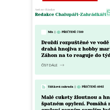
Autor článku
Redakce Chalupáři-Zahrádkáři
Mix
|
PŘEČTENÍ:
7310
Droždí rozpuštěné ve vodě
drahá hnojiva z hobby mar
Záhon na to reaguje do tý
rozdíl je vidět pouhým ok
ČÍST DÁLE
Užitková zahrada
|
PŘEČTENÍ:
4065
Malé cukety žloutnou a hni
špatném opylení. Pomáhá 