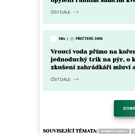
opylení ranním samčím kv
ČÍST DÁLE
Mix
|
PŘEČTENÍ:
5694
Vroucí voda přímo na koře
jednoduchý trik na pýr, o
zkušení zahrádkáři mluví 
do týdne
ČÍST DÁLE
ZOBR
SOUVISEJÍCÍ TÉMATA:
BYLINKOVÁ ZAHRADA
B