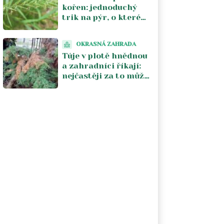
kořen: jednoduchý
trik na pýr, o kterém
zkušení zahrádkáři
mluví a funguje do
OKRASNÁ ZAHRADA
týdne
Túje v plotě hnědnou
a zahradníci říkají:
nejčastěji za to může
sám majitel. Tři
chyby, které se
opakují každý rok