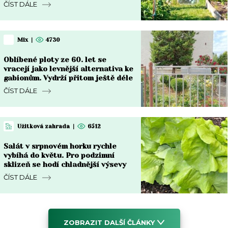
korun a funguje dodnes
ČÍST DÁLE
Mix
|
4730
Oblíbené ploty ze 60. let se
vracejí jako levnější alternativa ke
gabionům. Vydrží přitom ještě déle
ČÍST DÁLE
Užitková zahrada
|
6512
Salát v srpnovém horku rychle
vybíhá do květu. Pro podzimní
sklizeň se hodí chladnější výsevy
ČÍST DÁLE
ZOBRAZIT DALŠÍ ČLÁNKY