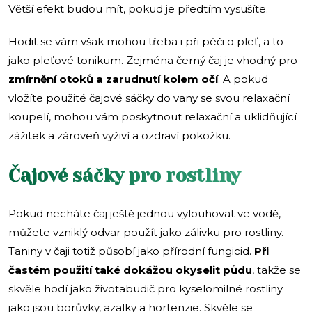
Větší efekt budou mít, pokud je předtím vysušíte.
Hodit se vám však mohou třeba i při péči o pleť, a to
jako pleťové tonikum. Zejména černý čaj je vhodný pro
zmírnění otoků a zarudnutí kolem očí
. A pokud
vložíte použité čajové sáčky do vany se svou relaxační
koupelí, mohou vám poskytnout relaxační a uklidňující
zážitek a zároveň vyživí a ozdraví pokožku.
Čajové sáčky pro rostliny
Pokud necháte čaj ještě jednou vylouhovat ve vodě,
můžete vzniklý odvar použít jako zálivku pro rostliny.
Taniny v čaji totiž působí jako přírodní fungicid.
Při
častém použití také dokážou okyselit půdu
, takže se
skvěle hodí jako životabudič pro kyselomilné rostliny
jako jsou borůvky, azalky a hortenzie. Skvěle se