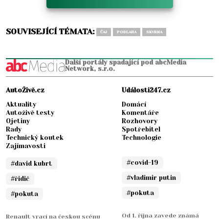
SOUVISEJÍCÍ TÉMATA:
ČAJ
PODLAHA
SKVRNA
Další portály spadající pod abcMedia
Network, s.r.o.
AutoŽivě.cz
Události247.cz
Aktuality
Domácí
Autoživě testy
Komentáře
Ojetiny
Rozhovory
Rady
Spotřebitel
Technický koutek
Technologie
Zajímavosti
#covid-19
#david kubrt
#vladimir putin
#řidič
#pokuta
#pokuta
Od 1. října zavede známá
Renault vrací na českou scénu