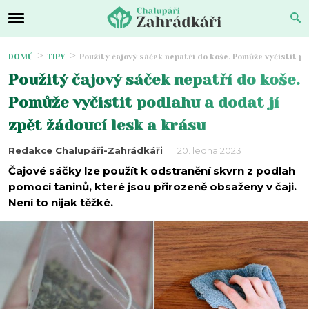
DOMŮ
TIPY
Použitý čajový sáček nepatří do koše. Pomůže vyčistit po
Použitý čajový sáček nepatří do koše.
Pomůže vyčistit podlahu a dodat jí
zpět žádoucí lesk a krásu
Redakce Chalupáři-Zahrádkáři
20. ledna 2023
Čajové sáčky lze použít k odstranění skvrn z podlah
pomocí taninů, které jsou přirozeně obsaženy v čaji.
Není to nijak těžké.