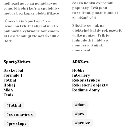
česká banka extrémní
nejhezčí auto za pohádkovou
poplatky. Češi jsou
cenu. Má obří kufr a spolehlivý
rozzuřeni, platit budou i
motor bez kapky elektrifikace
za běžné věci
„Čínská Kia Sportage“ se
Zjistilo se, jak na
uvádí na trh. Inteligentní SUV
elektřině každý rok ušetřit
poháněné výhradně benzínem
velké peníze. Trik je
si Češi zamilují víc než Škodu a
jednoduchý, lidé se
Dacii
nemusí ani nijak
omezovat
SportyŽivě.cz
ADBZ.cz
Basketbal
Hobby
Formule 1
Interiéry
Fotbal
Rekonstrukce
Hokej
Rekreační objekty
MMA
Rodinné domy
Tenis
#dům
#fotbal
#pes
#coronavirus
#penize
#prestupy