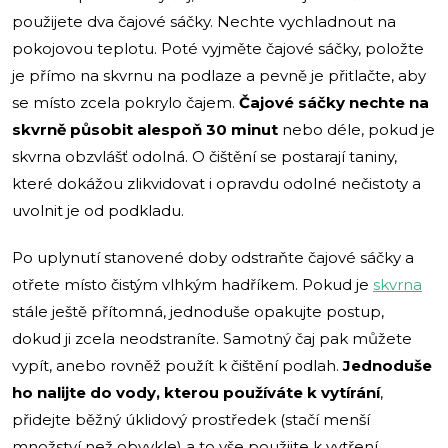
použijete dva čajové sáčky. Nechte vychladnout na
pokojovou teplotu. Poté vyjměte čajové sáčky, položte
je přímo na skvrnu na podlaze a pevně je přitlačte, aby
se místo zcela pokrylo čajem.
Čajové sáčky nechte na
skvrně působit alespoň 30 minut
nebo déle, pokud je
skvrna obzvlášť odolná. O čištění se postarají taniny,
které dokážou zlikvidovat i opravdu odolné nečistoty a
uvolnit je od podkladu.
Po uplynutí stanovené doby odstraňte čajové sáčky a
otřete místo čistým vlhkým hadříkem. Pokud je
skvrna
stále ještě přítomná, jednoduše opakujte postup,
dokud ji zcela neodstraníte. Samotný čaj pak můžete
vypít, anebo rovněž použít k čištění podlah.
Jednoduše
ho nalijte do vody, kterou používáte k vytírání
,
přidejte běžný úklidový prostředek (stačí menší
množství než obvykle) a to vše použijte k vytření