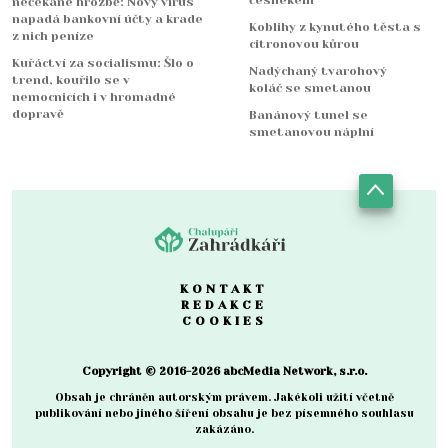
nečekané hrozbě: Nový virus
napadá bankovní účty a krade
Koblihy z kynutého těsta s
z nich peníze
citronovou kůrou
Kuřáctví za socialismu: Šlo o
Nadýchaný tvarohový
trend, kouřilo se v
koláč se smetanou
nemocnicích i v hromadné
dopravě
Banánový tunel se
smetanovou náplní
KONTAKT
REDAKCE
COOKIES
Copyright © 2016-2026 abcMedia Network, s.r.o.
Obsah je chráněn autorským právem. Jakékoli užití včetně
publikování nebo jiného šíření obsahu je bez písemného souhlasu
zakázáno.