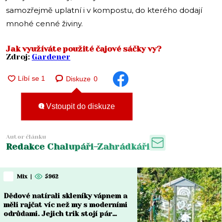
samozřejmě uplatní i v kompostu, do kterého dodají
mnohé cenné živiny.
Jak využíváte použité čajové sáčky vy?
Zdroj:
Gardener
Diskuze
0
Vstoupit do diskuze
Autor článku
Redakce Chalupáři-Zahrádkáři
Mix
|
5962
Dědové natírali skleníky vápnem a
měli rajčat víc než my s moderními
odrůdami. Jejich trik stojí pár