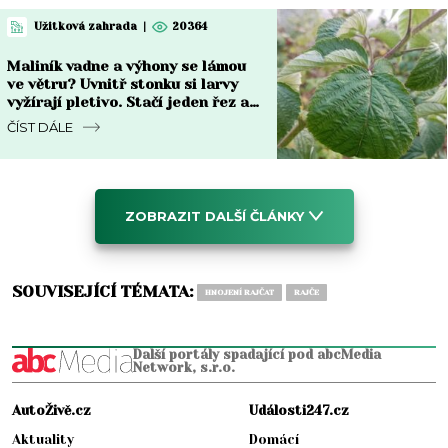
Užitková zahrada
|
20364
Maliník vadne a výhony se lámou
ve větru? Uvnitř stonku si larvy
vyžírají pletivo. Stačí jeden řez a
česnek
ČÍST DÁLE
ZOBRAZIT DALŠÍ ČLÁNKY
SOUVISEJÍCÍ TÉMATA:
HNOJENÍ RAJČAT
RAJČE
Další portály spadající pod abcMedia
Network, s.r.o.
AutoŽivě.cz
Události247.cz
Aktuality
Domácí