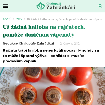
DOMŮ
TIPY
Už žádná hniloba na rajčatech, pomůže dusičnan vápenat
Už žádná hniloba na rajčatech,
pomůže dusičnan vápenatý
Redakce Chalupáři-Zahrádkáři
2. června 2024
Rajčata trápí hniloba nejen kvůli počasí. Mnohdy za
to může i špatná výživa – pohlídat si musíte
především vápník.