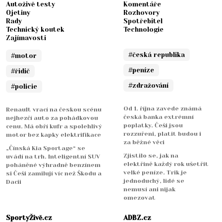
Autoživě testy
Komentáře
Ojetiny
Rozhovory
Rady
Spotřebitel
Technický koutek
Technologie
Zajímavosti
#česká republika
#motor
#peníze
#řidič
#zdražování
#policie
Od 1. října zavede známá
Renault vrací na českou scénu
česká banka extrémní
nejhezčí auto za pohádkovou
poplatky. Češi jsou
cenu. Má obří kufr a spolehlivý
rozzuřeni, platit budou i
motor bez kapky elektrifikace
za běžné věci
„Čínská Kia Sportage“ se
Zjistilo se, jak na
uvádí na trh. Inteligentní SUV
elektřině každý rok ušetřit
poháněné výhradně benzínem
velké peníze. Trik je
si Češi zamilují víc než Škodu a
jednoduchý, lidé se
Dacii
nemusí ani nijak
omezovat
SportyŽivě.cz
ADBZ.cz