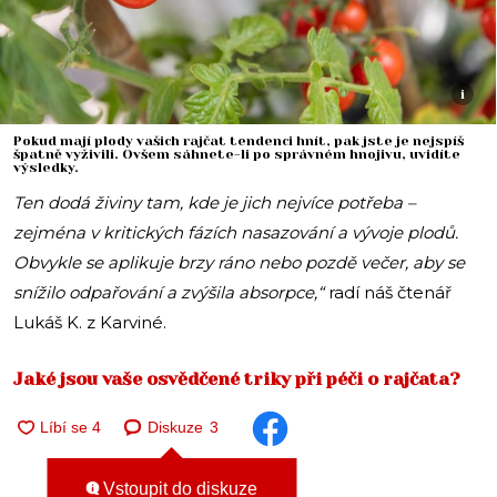
i
Pokud mají plody vašich rajčat tendenci hnít, pak jste je nejspíš
špatně vyživili. Ovšem sáhnete-li po správném hnojivu, uvidíte
výsledky.
Ten dodá živiny tam, kde je jich nejvíce potřeba –
zejména v kritických fázích nasazování a vývoje plodů.
Obvykle se aplikuje brzy ráno nebo pozdě večer, aby se
snížilo odpařování a zvýšila absorpce,“
radí náš čtenář
Lukáš K. z Karviné.
Jaké jsou vaše osvědčené triky při péči o rajčata?
Diskuze
3
Vstoupit do diskuze