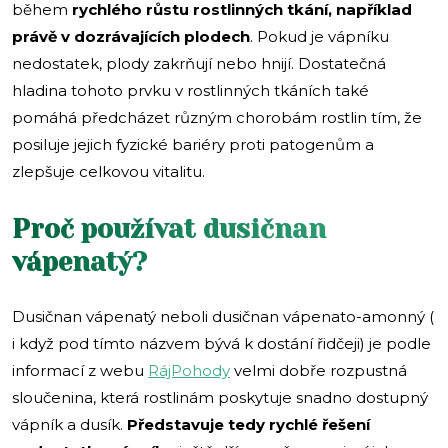
během
rychlého růstu rostlinných tkání, například
právě v dozrávajících plodech
. Pokud je vápníku
nedostatek, plody zakrňují nebo hnijí. Dostatečná
hladina tohoto prvku v rostlinných tkáních také
pomáhá předcházet různým chorobám rostlin tím, že
posiluje jejich fyzické bariéry proti patogenům a
zlepšuje celkovou vitalitu.
Proč používat dusičnan
vápenatý?
Dusičnan vápenatý neboli dusičnan vápenato-amonný (
i když pod tímto názvem bývá k dostání řidčeji) je podle
informací z webu
RájPoh
o
dy
velmi dobře rozpustná
sloučenina, která rostlinám poskytuje snadno dostupný
vápník a dusík.
Představuje tedy rychlé řešení