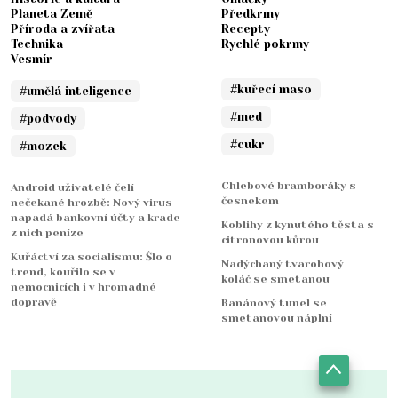
Planeta Země
Předkrmy
Příroda a zvířata
Recepty
Technika
Rychlé pokrmy
Vesmír
#kuřecí maso
#umělá inteligence
#med
#podvody
#cukr
#mozek
Chlebové bramboráky s
Android uživatelé čelí
česnekem
nečekané hrozbě: Nový virus
napadá bankovní účty a krade
Koblihy z kynutého těsta s
z nich peníze
citronovou kůrou
Kuřáctví za socialismu: Šlo o
Nadýchaný tvarohový
trend, kouřilo se v
koláč se smetanou
nemocnicích i v hromadné
dopravě
Banánový tunel se
smetanovou náplní