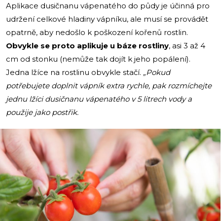
Aplikace dusičnanu vápenatého do půdy je účinná pro
udržení celkové hladiny vápníku, ale musí se provádět
opatrně, aby nedošlo k poškození kořenů rostlin.
Obvykle se proto aplikuje u báze rostliny
, asi 3 až 4
cm od stonku (nemůže tak dojít k jeho popálení).
Jedna lžíce na rostlinu obvykle stačí.
„Pokud
potřebujete doplnit vápník extra rychle, pak rozmíchejte
jednu lžíci dusičnanu vápenatého v 5 litrech vody a
použije jako postřik.