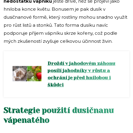
nedostatku vápníku
ještě dříve, než se projeví jako
hniloba konce květu. Bonusem je pak dusík v
dusičnanové formě, který rostliny mohou snadno využít
pro růst listů a stonků. Tato forma dusíku navíc
podporuje příjem vápníku skrze kořeny, což podle
mých zkušeností zvyšuje celkovou účinnost živin.
Droždí v jahodovém záhonu
posílí jahodníky v růstu a
ochrání je před hnilobou i
škůdci
Strategie použití dusičnanu
vápenatého