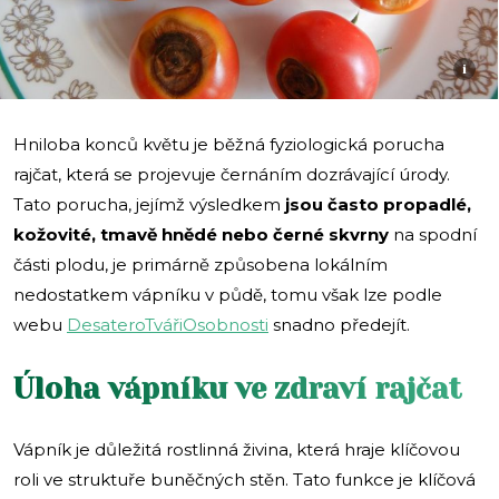
i
Hniloba konců květu je běžná fyziologická porucha
rajčat, která se projevuje černáním dozrávající úrody.
Tato porucha, jejímž výsledkem
jsou často propadlé,
kožovité, tmavě hnědé nebo černé skvrny
na spodní
části plodu, je primárně způsobena lokálním
nedostatkem vápníku v půdě, tomu však lze podle
webu
DesateroTvářiOsobnosti
snadno předejít.
Úloha vápníku ve zdraví rajčat
Vápník je důležitá rostlinná živina, která hraje klíčovou
roli ve struktuře buněčných stěn. Tato funkce je klíčová