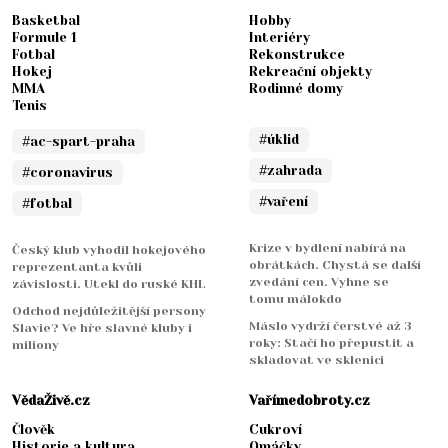
Basketbal
Hobby
Formule 1
Interiéry
Fotbal
Rekonstrukce
Hokej
Rekreační objekty
MMA
Rodinné domy
Tenis
#úklid
#ac-spart-praha
#zahrada
#coronavirus
#vaření
#fotbal
Krize v bydlení nabírá na
Český klub vyhodil hokejového
obrátkách. Chystá se další
reprezentanta kvůli
zvedání cen. Vyhne se
závislosti. Utekl do ruské KHL
tomu málokdo
Odchod nejdůležitější persony
Máslo vydrží čerstvé až 3
Slavie? Ve hře slavné kluby i
roky: Stačí ho přepustit a
miliony
skladovat ve sklenici
VědaŽivě.cz
Vařímedobroty.cz
Člověk
Cukroví
Historie a kultura
Omáčky