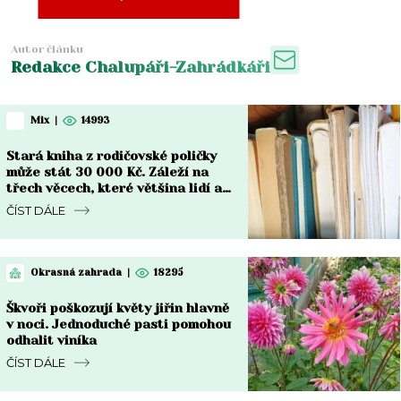
Autor článku
Redakce Chalupáři-Zahrádkáři
Mix
|
14993
Stará kniha z rodičovské poličky
může stát 30 000 Kč. Záleží na
třech věcech, které většina lidí ani
nekontroluje
ČÍST DÁLE
Okrasná zahrada
|
18295
Škvoři poškozují květy jiřin hlavně
v noci. Jednoduché pasti pomohou
odhalit viníka
ČÍST DÁLE