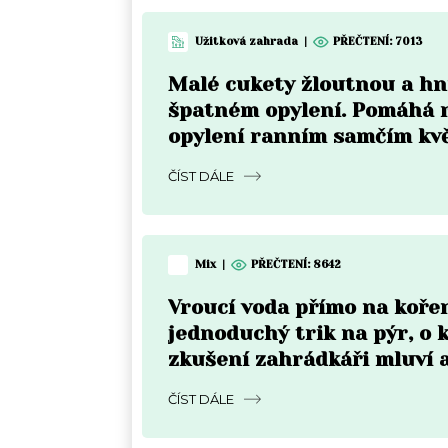
Užitková zahrada
|
PŘEČTENÍ:
7013
Malé cukety žloutnou a hni
špatném opylení. Pomáhá 
opylení ranním samčím kv
ČÍST DÁLE
Mix
|
PŘEČTENÍ:
8642
Vroucí voda přímo na koře
jednoduchý trik na pýr, o
zkušení zahrádkáři mluví 
do týdne
ČÍST DÁLE