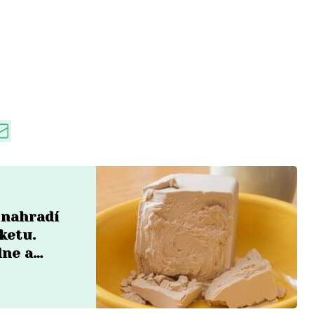
 nahradí
ketu.
dne a
em