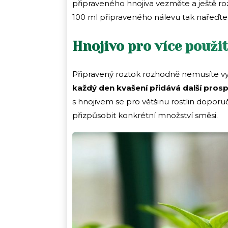
připraveného hnojiva vezměte a ještě r
100 ml připraveného nálevu tak nařeďte 
Hnojivo pro více použit
Připravený roztok rozhodně nemusíte vy
každý den kvašení přidává další prosp
s hnojivem se pro většinu rostlin doporu
přizpůsobit konkrétní množství směsi.