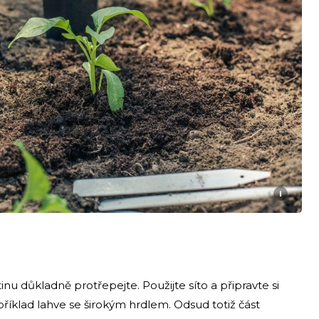
i
u důkladně protřepejte. Použijte síto a připravte si
říklad lahve se širokým hrdlem. Odsud totiž část