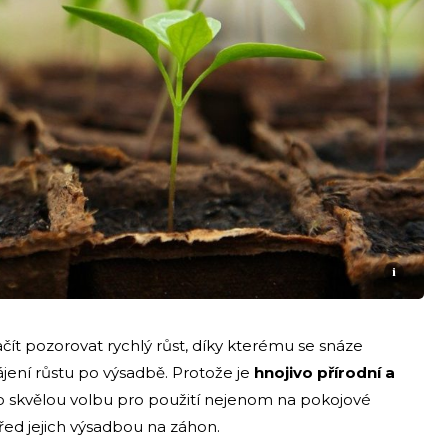
i
ít pozorovat rychlý růst, díky kterému se snáze
ení růstu po výsadbě. Protože je
hnojivo přírodní a
 o skvělou volbu pro použití nejenom na pokojové
před jejich výsadbou na záhon.