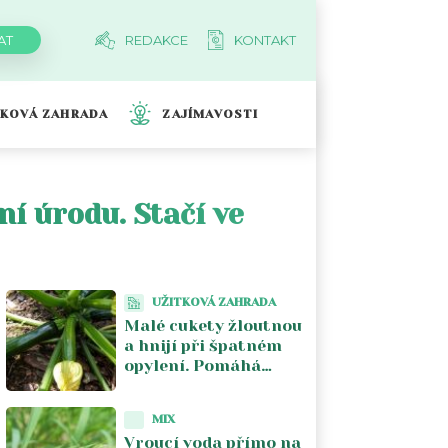
REDAKCE
KONTAKT
TKOVÁ ZAHRADA
ZAJÍMAVOSTI
ní úrodu. Stačí ve
UŽITKOVÁ ZAHRADA
Malé cukety žloutnou
a hnijí při špatném
opylení. Pomáhá
ruční opylení ranním
samčím květem
MIX
Vroucí voda přímo na