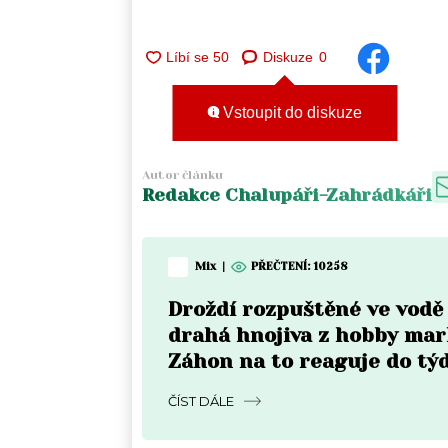
Diskuze
0
Vstoupit do diskuze
Autor článku
Redakce Chalupáři-Zahrádkáři
Mix
|
PŘEČTENÍ:
10258
Droždí rozpuštěné ve vodě
drahá hnojiva z hobby mar
Záhon na to reaguje do tý
rozdíl je vidět pouhým ok
ČÍST DÁLE