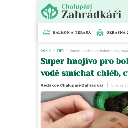
BALKON A TERASA
OKRASNÁ 
DOMŮ
TIPY
Super hnojivo pro bohatý růst saze
Super hnojivo pro boh
vodě smíchat chléb, c
Redakce Chalupáři-Zahrádkáři
6. dubna 