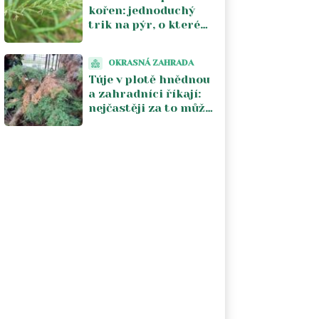
kořen: jednoduchý
trik na pýr, o kterém
zkušení zahrádkáři
mluví a funguje do
OKRASNÁ ZAHRADA
týdne
Túje v plotě hnědnou
a zahradníci říkají:
nejčastěji za to může
sám majitel. Tři
chyby, které se
opakují každý rok