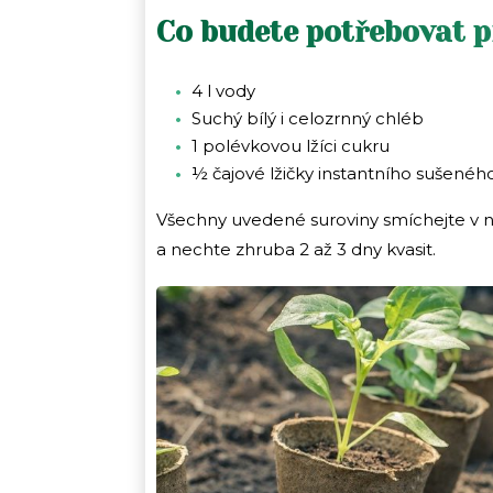
Co budete potřebovat 
4 l vody
Suchý bílý i celozrnný chléb
1 polévkovou lžíci cukru
½ čajové lžičky instantního sušenéh
Všechny uvedené suroviny smíchejte v 
a nechte zhruba 2 až 3 dny kvasit.