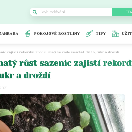
ZAHRADA
POKOJOVÉ ROSTLINY
TIPY
UŽI
nic zajistí rekordní úrodu. Stačí ve vodě smíchat chléb, cukr a droždí
atý růst sazenic zajistí rekord
ukr a droždí
2021