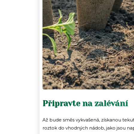
Připravte na zalévání
Až bude směs vykvašená, získanou tekutin
roztok do vhodných nádob, jako jsou nap