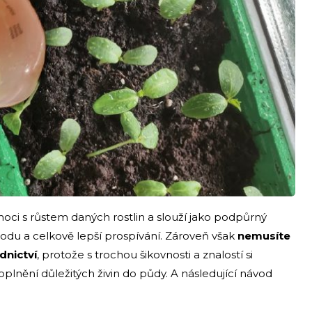
moci s růstem daných rostlin a slouží jako podpůrný
úrodu a celkově lepší prospívání. Zároveň však
nemusíte
dnictví
, protože s trochou šikovnosti a znalostí si
plnění důležitých živin do půdy. A následující návod