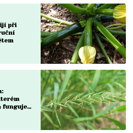
jí při
ruční
ětem
n:
 kterém
a funguje