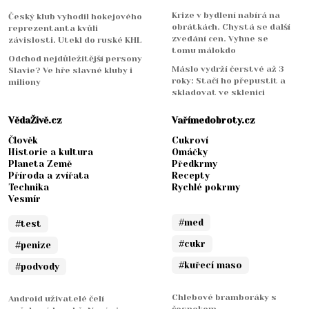
Krize v bydlení nabírá na
Český klub vyhodil hokejového
obrátkách. Chystá se další
reprezentanta kvůli
zvedání cen. Vyhne se
závislosti. Utekl do ruské KHL
tomu málokdo
Odchod nejdůležitější persony
Máslo vydrží čerstvé až 3
Slavie? Ve hře slavné kluby i
roky: Stačí ho přepustit a
miliony
skladovat ve sklenici
VědaŽivě.cz
Vařímedobroty.cz
Člověk
Cukroví
Historie a kultura
Omáčky
Planeta Země
Předkrmy
Příroda a zvířata
Recepty
Technika
Rychlé pokrmy
Vesmír
#med
#test
#cukr
#penize
#kuřecí maso
#podvody
Chlebové bramboráky s
Android uživatelé čelí
česnekem