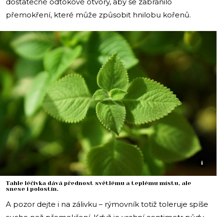
dostatečné odtokové otvory, aby se zabránilo
přemokření, které může způsobit hnilobu kořenů.
i
Tahle léčivka dává přednost světlému a teplému místu, ale
snese i polostín.
A pozor dejte i na zálivku – rýmovník totiž toleruje spíše