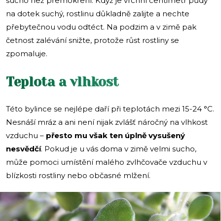
sucho než přemokření. Když je vrchní centimetr půdy
na dotek suchý, rostlinu důkladně zalijte a nechte
přebytečnou vodu odtéct. Na podzim a v zimě pak
četnost zalévání snižte, protože růst rostliny se
zpomaluje.
Teplota a vlhkost
Této bylince se nejlépe daří při teplotách mezi 15-24 °C.
Nesnáší mráz a ani není nijak zvlášť náročný na vlhkost
vzduchu –
přesto mu však ten úplně vysušený
nesvědčí
. Pokud je u vás doma v zimě velmi sucho,
může pomoci umístění malého zvlhčovače vzduchu v
blízkosti rostliny nebo občasné mlžení.