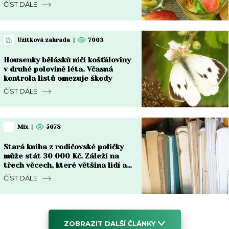
ČÍST DÁLE
Užitková zahrada
|
7003
Housenky bělásků ničí košťáloviny
v druhé polovině léta. Včasná
kontrola listů omezuje škody
ČÍST DÁLE
Mix
|
5678
Stará kniha z rodičovské poličky
může stát 30 000 Kč. Záleží na
třech věcech, které většina lidí ani
nekontroluje
ČÍST DÁLE
ZOBRAZIT DALŠÍ ČLÁNKY