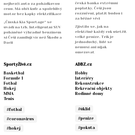
česká banka extrémní
nejhezčí auto za pohádkovou
poplatky. Češi jsou
cenu. Má obří kufr a spolehlivý
rozzuřeni, platit budou i
motor bez kapky elektrifikace
za běžné věci
„Čínská Kia Sportage“ se
Zjistilo se, jak na
uvádí na trh. Inteligentní SUV
elektřině každý rok ušetřit
poháněné výhradně benzínem
velké peníze. Trik je
si Češi zamilují víc než Škodu a
jednoduchý, lidé se
Dacii
nemusí ani nijak
omezovat
SportyŽivě.cz
ADBZ.cz
Basketbal
Hobby
Formule 1
Interiéry
Fotbal
Rekonstrukce
Hokej
Rekreační objekty
MMA
Rodinné domy
Tenis
#úklid
#fotbal
#penize
#coronavirus
#pokuta
#hokej