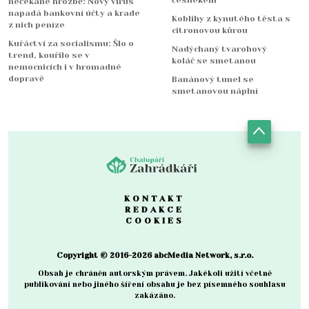
nečekané hrozbě: Nový virus
napadá bankovní účty a krade
Koblihy z kynutého těsta s
z nich peníze
citronovou kůrou
Kuřáctví za socialismu: Šlo o
Nadýchaný tvarohový
trend, kouřilo se v
koláč se smetanou
nemocnicích i v hromadné
dopravě
Banánový tunel se
smetanovou náplní
KONTAKT
REDAKCE
COOKIES
Copyright © 2016-2026 abcMedia Network, s.r.o.
Obsah je chráněn autorským právem. Jakékoli užití včetně
publikování nebo jiného šíření obsahu je bez písemného souhlasu
zakázáno.