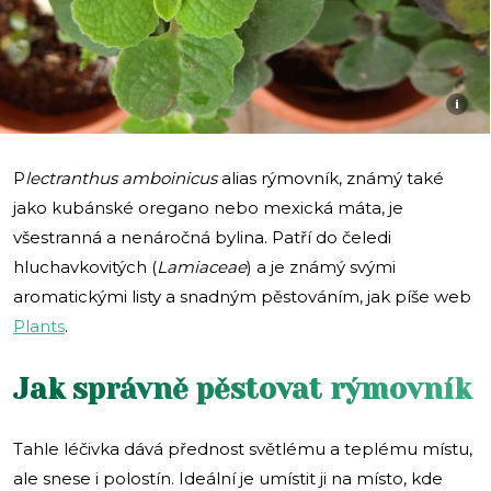
i
P
lectranthus amboinicus
alias rýmovník, známý také
jako kubánské oregano nebo mexická máta, je
všestranná a nenáročná bylina. Patří do čeledi
hluchavkovitých (
Lamiaceae
) a je známý svými
aromatickými listy a snadným pěstováním, jak píše web
Plants
.
Jak správně pěstovat rýmovník
Tahle léčivka dává přednost světlému a teplému místu,
ale snese i polostín. Ideální je umístit ji na místo, kde