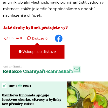
antimikrobiální vlastnosti, navíc pomáhají čistit vzduch v
místnosti, takže je ideálním společníkem v období
nachlazení a chřipek.
Jaké druhy bylinek pěstujete vy?
Diskuze
0
Vstoupit do diskuze
Autor článku
Redakce Chalupáři-Zahrádkáři
Tipy
|
10624
Okurková limonáda spojuje
čerstvou okurku, citrusy a bylinky
bez přemíry cukru