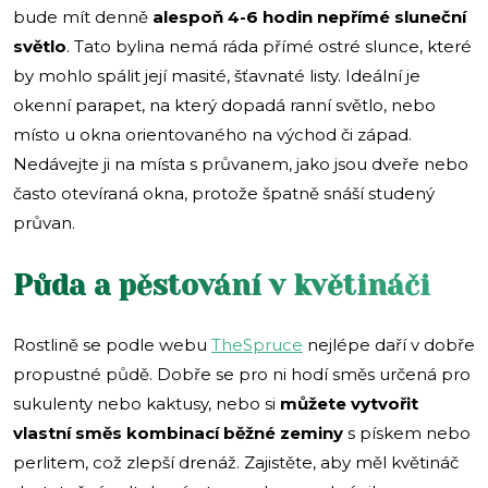
bude mít denně
alespoň 4-6 hodin nepřímé sluneční
světlo
. Tato bylina nemá ráda přímé ostré slunce, které
by mohlo spálit její masité, šťavnaté listy. Ideální je
okenní parapet, na který dopadá ranní světlo, nebo
místo u okna orientovaného na východ či západ.
Nedávejte ji na místa s průvanem, jako jsou dveře nebo
často otevíraná okna, protože špatně snáší studený
průvan.
Půda a pěstování v květináči
Rostlině se podle webu
TheSpruce
nejlépe daří v dobře
propustné půdě. Dobře se pro ni hodí směs určená pro
sukulenty nebo kaktusy, nebo si
můžete vytvořit
vlastní směs kombinací běžné zeminy
s pískem nebo
perlitem, což zlepší drenáž. Zajistěte, aby měl květináč