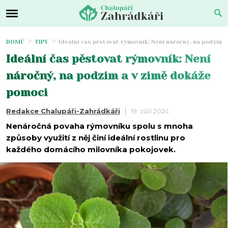
DOMŮ
TIPY
Ideální čas pěstovat rýmovník: Není náročný, na podzim 
Ideální čas pěstovat rýmovník: Není
náročný, na podzim a v zimě dokáže
pomoci
Redakce Chalupáři-Zahrádkáři
19. září 2024
Nenáročná povaha rýmovníku spolu s mnoha
způsoby využití z něj činí ideální rostlinu pro
každého domácího milovníka pokojovek.