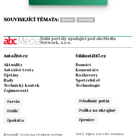
SOUVISEJÍCÍ TÉMATA:
BYLINKA
RÝMOVNÍK
Další portály spadající pod abcMedia
Network, s.r.o.
AutoŽivě.cz
Události247.cz
Aktuality
Domácí
Autoživě testy
Komentáře
Ojetiny
Rozhovory
Rady
Spotřebitel
Technický koutek
Technologie
Zajímavosti
#vladimir putin
#sevis
#válka na ukrajině
#řidič
#peníze
#pokuta
Od 1. října zavede známá
Renault vrací na českou scénu