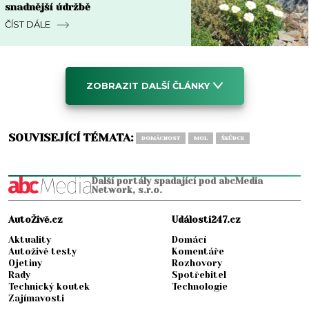
snadnější údržbě
ČÍST DÁLE
ZOBRAZIT DALŠÍ ČLÁNKY
SOUVISEJÍCÍ TÉMATA:
DOMÁCNOST
MOL
ŠKŮDCE
Další portály spadající pod abcMedia
Network, s.r.o.
AutoŽivě.cz
Události247.cz
Aktuality
Domácí
Autoživě testy
Komentáře
Ojetiny
Rozhovory
Rady
Spotřebitel
Technický koutek
Technologie
Zajímavosti