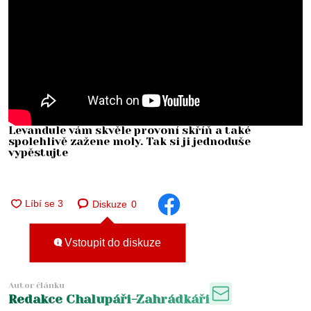
Levandule vám skvěle provoní skříň a také
spolehlivě zažene moly. Tak si ji jednoduše
vypěstujte
Diskuze
0
Vstoupit do diskuze
Autor článku
Redakce Chalupáři-Zahrádkáři