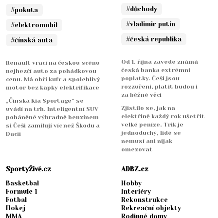
#důchody
#pokuta
#vladimir putin
#elektromobil
#česká republika
#čínská auta
Od 1. října zavede známá
Renault vrací na českou scénu
česká banka extrémní
nejhezčí auto za pohádkovou
poplatky. Češi jsou
cenu. Má obří kufr a spolehlivý
rozzuřeni, platit budou i
motor bez kapky elektrifikace
za běžné věci
„Čínská Kia Sportage“ se
Zjistilo se, jak na
uvádí na trh. Inteligentní SUV
elektřině každý rok ušetřit
poháněné výhradně benzínem
velké peníze. Trik je
si Češi zamilují víc než Škodu a
jednoduchý, lidé se
Dacii
nemusí ani nijak
omezovat
SportyŽivě.cz
ADBZ.cz
Basketbal
Hobby
Formule 1
Interiéry
Fotbal
Rekonstrukce
Hokej
Rekreační objekty
MMA
Rodinné domy