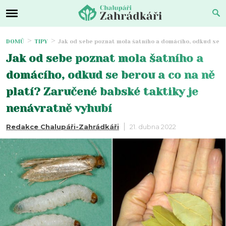
DOMŮ
TIPY
Jak od sebe poznat mola šatního a domácího, odkud se be
Jak od sebe poznat mola šatního a
domácího, odkud se berou a co na ně
platí? Zaručené babské taktiky je
nenávratně vyhubí
Redakce Chalupáři-Zahrádkáři
21. dubna 2022