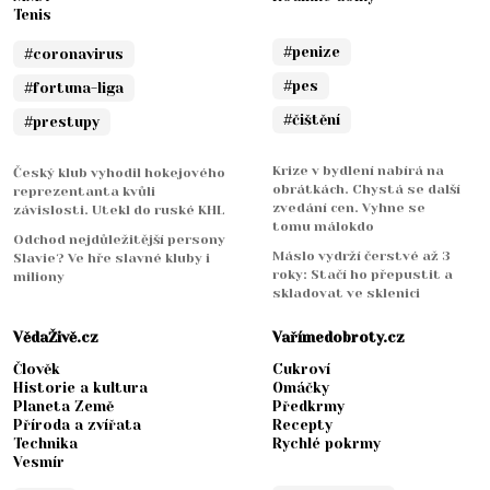
Tenis
#penize
#coronavirus
#pes
#fortuna-liga
#čištění
#prestupy
Krize v bydlení nabírá na
Český klub vyhodil hokejového
obrátkách. Chystá se další
reprezentanta kvůli
zvedání cen. Vyhne se
závislosti. Utekl do ruské KHL
tomu málokdo
Odchod nejdůležitější persony
Máslo vydrží čerstvé až 3
Slavie? Ve hře slavné kluby i
roky: Stačí ho přepustit a
miliony
skladovat ve sklenici
VědaŽivě.cz
Vařímedobroty.cz
Člověk
Cukroví
Historie a kultura
Omáčky
Planeta Země
Předkrmy
Příroda a zvířata
Recepty
Technika
Rychlé pokrmy
Vesmír