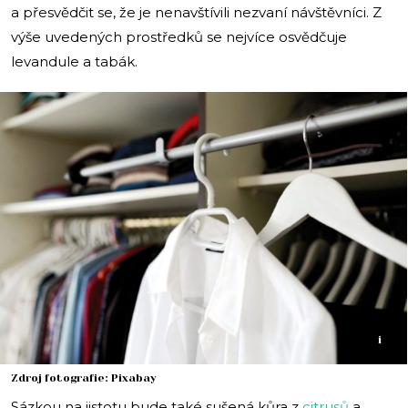
a přesvědčit se, že je nenavštívili nezvaní návštěvníci. Z
výše uvedených prostředků se nejvíce osvědčuje
levandule a tabák.
i
Zdroj fotografie: Pixabay
Sázkou na jistotu bude také sušená kůra z
citrusů
a