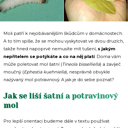
Moli patří k nejobávanějším škůdcům v domácnostech.
A to tím spíše, že se mohou vyskytovat ve dvou druzích,
takže hned napoprvé nemusíte mít tušení,
s jakým
nepřítelem se potýkáte a co na něj platí
. Doma vám
může poletovat mol šatní (
Tineola bisselliella
) a zavíječ
moučný (
Ephestia kuehniella
), nesprávně obvykle
nazývaný mol potravinový. A jak je do sebe poznat?
Jak se liší šatní a potravinový
mol
Pro lepší orientaci budeme dále v textu používat