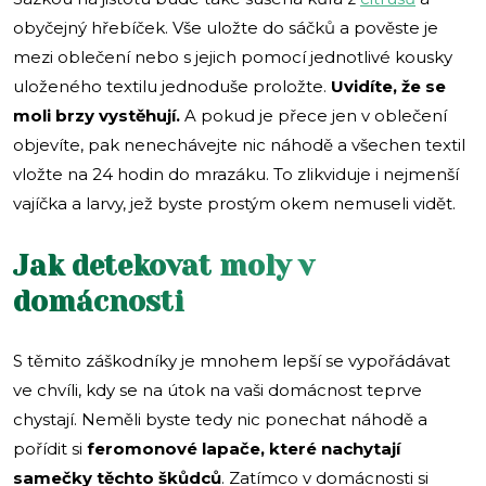
obyčejný hřebíček. Vše uložte do sáčků a pověste je
mezi oblečení nebo s jejich pomocí jednotlivé kousky
uloženého textilu jednoduše proložte.
Uvidíte, že se
moli brzy vystěhují.
A pokud je přece jen v oblečení
objevíte, pak nenechávejte nic náhodě a všechen textil
vložte na 24 hodin do mrazáku. To zlikviduje i nejmenší
vajíčka a larvy, jež byste prostým okem nemuseli vidět.
Jak detekovat moly v
domácnosti
S těmito záškodníky je mnohem lepší se vypořádávat
ve chvíli, kdy se na útok na vaši domácnost teprve
chystají. Neměli byste tedy nic ponechat náhodě a
pořídit si
feromonové lapače, které nachytají
samečky těchto škůdců
. Zatímco v domácnosti si