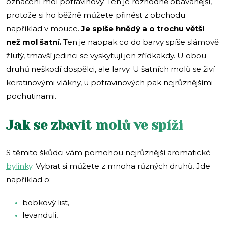
označení mol potravinový. Ten je rozhodně obávanější,
protože si ho běžně můžete přinést z obchodu
například v mouce.
Je spíše hnědý a o trochu větší
než mol šatní.
Ten je naopak co do barvy spíše slámově
žlutý, tmavší jedinci se vyskytují jen zřídkakdy. U obou
druhů neškodí dospělci, ale larvy. U šatních molů se živí
keratinovými vlákny, u potravinových pak nejrůznějšími
pochutinami.
Jak se zbavit molů ve spíži
S těmito škůdci vám pomohou nejrůznější aromatické
bylinky
. Vybrat si můžete z mnoha různých druhů. Jde
například o:
bobkový list,
levanduli,