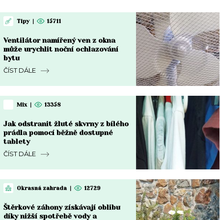
Tipy
|
15711
Ventilátor namířený ven z okna
může urychlit noční ochlazování
bytu
ČÍST DÁLE
Mix
|
13358
Jak odstranit žluté skvrny z bílého
prádla pomocí běžně dostupné
tablety
ČÍST DÁLE
Okrasná zahrada
|
12729
Štěrkové záhony získávají oblibu
díky nižší spotřebě vody a