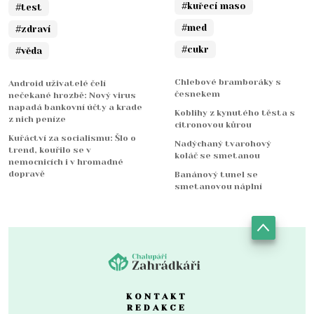
#kuřecí maso
#test
#med
#zdraví
#cukr
#věda
Chlebové bramboráky s
Android uživatelé čelí
česnekem
nečekané hrozbě: Nový virus
napadá bankovní účty a krade
Koblihy z kynutého těsta s
z nich peníze
citronovou kůrou
Kuřáctví za socialismu: Šlo o
Nadýchaný tvarohový
trend, kouřilo se v
koláč se smetanou
nemocnicích i v hromadné
dopravě
Banánový tunel se
smetanovou náplní
KONTAKT
REDAKCE