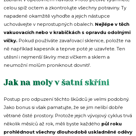
celou spíž octem a zkontrolujte všechny potraviny. Ty
napadené okamžitě vyhoďte a jejich nástupce
uchovávejte v neprostupných obalech.
Nejlépe v těch
vakuovacích nebo v krabičkách s opravdu odolnými
víčky.
Pokud používáte zavařovací sklenice, položte na
ně například kapesník a teprve poté je uzavřete. Ten
utěsní i nejmenší škvíry mezi víčkem a sklem a
neumožní molům proniknout dovnitř.
Jak na moly v šatní skříni
Postup pro odpuzení těchto škůdců je velmi podobný.
Jako bonus si však pamatujte, že se jim nelíbí dobře
větrané čisté prostory. Protože jejich vývojový cyklus trvá
několik měsíců až rok, měli byste každého
půl roku
prohlédnout všechny dlouhodobě uskladněné oděvy