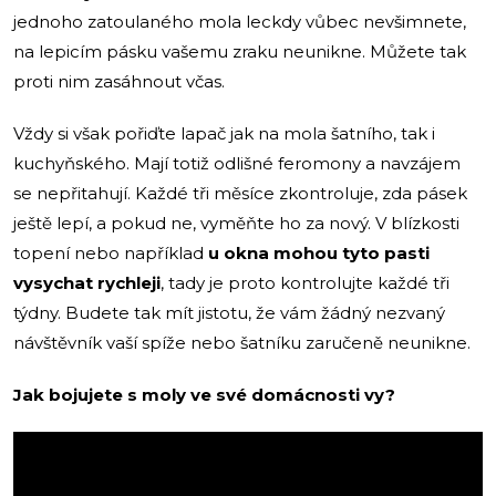
jednoho zatoulaného mola leckdy vůbec nevšimnete,
na lepicím pásku vašemu zraku neunikne. Můžete tak
proti nim zasáhnout včas.
Vždy si však pořiďte lapač jak na mola šatního, tak i
kuchyňského. Mají totiž odlišné feromony a navzájem
se nepřitahují. Každé tři měsíce zkontroluje, zda pásek
ještě lepí, a pokud ne, vyměňte ho za nový. V blízkosti
topení nebo například
u okna mohou tyto pasti
vysychat rychleji
, tady je proto kontrolujte každé tři
týdny. Budete tak mít jistotu, že vám žádný nezvaný
návštěvník vaší spíže nebo šatníku zaručeně neunikne.
Jak bojujete s moly ve své domácnosti vy?