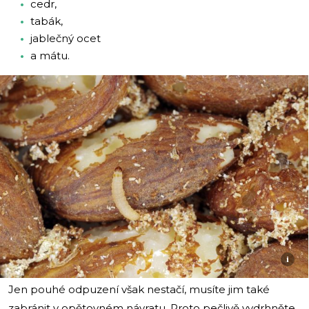
cedr,
tabák,
jablečný ocet
a mátu.
i
Jen pouhé odpuzení však nestačí, musíte jim také
zabránit v opětovném návratu. Proto pečlivě vydrhněte