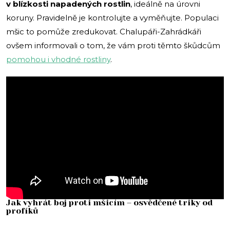
v blízkosti napadených rostlin
, ideálně na úrovni
koruny. Pravidelně je kontrolujte a vyměňujte. Populaci
mšic to pomůže zredukovat. Chalupáři-Zahrádkáři
ovšem informovali o tom, že vám proti těmto škůdcům
pomohou i vhodné rostliny
.
Jak vyhrát boj proti mšicím – osvědčené triky od
profíků