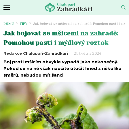
DOMŮ
TIPY
Jak bojovat se mšicemi na zahradě: Pomohou pasti i mýd
Jak bojovat se mšicemi na zahradě:
Pomohou pasti i mýdlový roztok
Redakce Chalupáři-Zahrádkáři
21. května 2024
Boj proti mšicím obvykle vypadá jako nekonečný.
Pokud se na ně však naučíte útočit hned z několika
směrů, nebudou mít šanci.