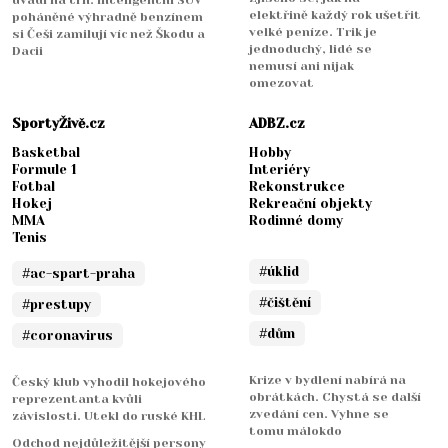
elektřině každý rok ušetřit
poháněné výhradně benzínem
velké peníze. Trik je
si Češi zamilují víc než Škodu a
jednoduchý, lidé se
Dacii
nemusí ani nijak
omezovat
SportyŽivě.cz
ADBZ.cz
Basketbal
Hobby
Formule 1
Interiéry
Fotbal
Rekonstrukce
Hokej
Rekreační objekty
MMA
Rodinné domy
Tenis
#úklid
#ac-spart-praha
#čištění
#prestupy
#dům
#coronavirus
Krize v bydlení nabírá na
Český klub vyhodil hokejového
obrátkách. Chystá se další
reprezentanta kvůli
zvedání cen. Vyhne se
závislosti. Utekl do ruské KHL
tomu málokdo
Odchod nejdůležitější persony