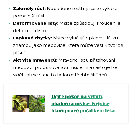
Zakrnělý růst:
Napadené rostliny často vykazují
pomalejší růst.
Deformované listy:
Mšice způsobují kroucení a
deformaci listů.
Lepkavé zbytky:
Mšice vylučují lepkavou látku
známou jako medovice, která může vést k tvorbě
plísní.
Aktivita mravenců:
Mravenci jsou přitahováni
medovicí produkovanou mšicemi a často je lze
vidět, jak se starají o kolonie těchto škůdců.
Dejte pozor na vrtuli,
obaleče a mšice. Nejvíce
útočí právě počátkem léta