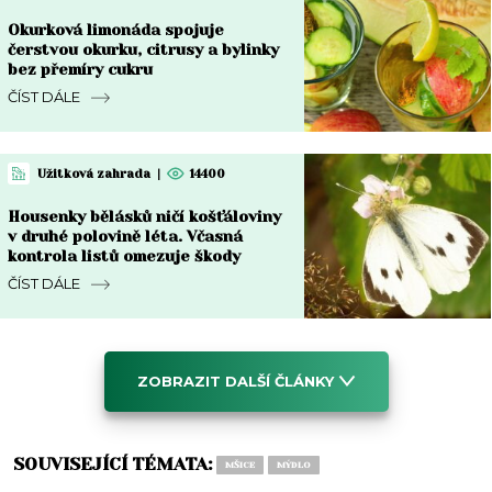
Okurková limonáda spojuje
čerstvou okurku, citrusy a bylinky
bez přemíry cukru
ČÍST DÁLE
Užitková zahrada
|
14400
Housenky bělásků ničí košťáloviny
v druhé polovině léta. Včasná
kontrola listů omezuje škody
ČÍST DÁLE
ZOBRAZIT DALŠÍ ČLÁNKY
SOUVISEJÍCÍ TÉMATA:
MŠICE
MÝDLO