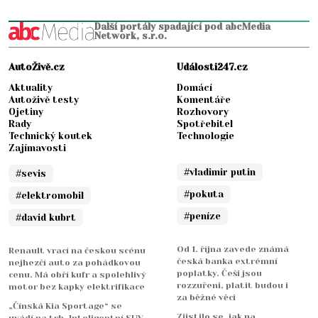
Další portály spadající pod abcMedia
Network, s.r.o.
AutoŽivě.cz
Události247.cz
Aktuality
Domácí
Autoživě testy
Komentáře
Ojetiny
Rozhovory
Rady
Spotřebitel
Technický koutek
Technologie
Zajímavosti
#vladimir putin
#sevis
#pokuta
#elektromobil
#peníze
#david kubrt
Od 1. října zavede známá
Renault vrací na českou scénu
česká banka extrémní
nejhezčí auto za pohádkovou
poplatky. Češi jsou
cenu. Má obří kufr a spolehlivý
rozzuřeni, platit budou i
motor bez kapky elektrifikace
za běžné věci
„Čínská Kia Sportage“ se
Zjistilo se, jak na
uvádí na trh. Inteligentní SUV