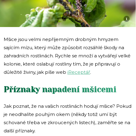
i
Mšice jsou velmi nepříjemným drobným hmyzem
sajícím mízu, který může způsobit rozsáhlé škody na
zahradních rostlinách. Rychle se množí a vytvářejí velké
kolonie, které oslabují rostliny tím, že je připravují o
důležité živiny, jak píše web
iReceptář
.
Příznaky napadení mšicemi
Jak poznat, že na vašich rostlinách hodují mšice? Pokud
je neodhalíte pouhým okem (někdy totiž umí být
schované třeba ve zkroucených listech), zaměřte se na
další příznaky.