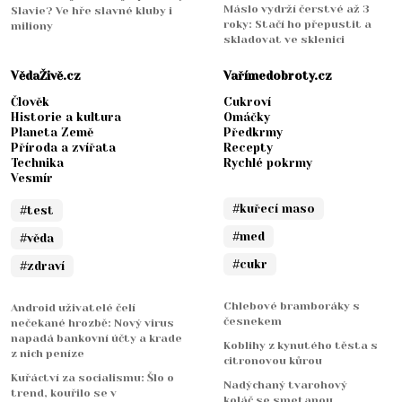
Máslo vydrží čerstvé až 3
Slavie? Ve hře slavné kluby i
roky: Stačí ho přepustit a
miliony
skladovat ve sklenici
VědaŽivě.cz
Vařímedobroty.cz
Člověk
Cukroví
Historie a kultura
Omáčky
Planeta Země
Předkrmy
Příroda a zvířata
Recepty
Technika
Rychlé pokrmy
Vesmír
#kuřecí maso
#test
#med
#věda
#cukr
#zdraví
Chlebové bramboráky s
Android uživatelé čelí
česnekem
nečekané hrozbě: Nový virus
napadá bankovní účty a krade
Koblihy z kynutého těsta s
z nich peníze
citronovou kůrou
Kuřáctví za socialismu: Šlo o
Nadýchaný tvarohový
trend, kouřilo se v
koláč se smetanou