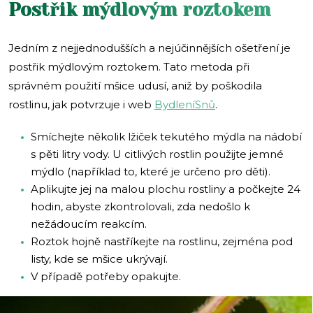
Postřik mýdlovým roztokem
Jedním z nejjednodušších a nejúčinnějších ošetření je
postřik mýdlovým roztokem. Tato metoda při
správném použití mšice udusí, aniž by poškodila
rostlinu, jak potvrzuje i web
Bydle
níSnů
.
Smíchejte několik lžiček tekutého mýdla na nádobí
s pěti litry vody. U citlivých rostlin použijte jemné
mýdlo (například to, které je určeno pro děti).
Aplikujte jej na malou plochu rostliny a počkejte 24
hodin, abyste zkontrolovali, zda nedošlo k
nežádoucím reakcím.
Roztok hojně nastříkejte na rostlinu, zejména pod
listy, kde se mšice ukrývají.
V případě potřeby opakujte.