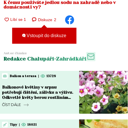
K čemu používáte jedlou sodu na zahradě nebo v
domácnosti vy?
Diskuze
2
Vstoupit do diskuze
Autor článku
Redakce Chalupáři-Zahrádkáři
Balkon a terasa
|
13728
Balkonové květiny v srpnu
potřebují čištění, zálivku a výživu.
Odkvetlé květy berou rostlinám
sílu
ČÍST DÁLE
Tipy
|
18021