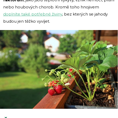
nebo houbových chorob. Kromě toho hnojivem
doplníte také potřebné živiny
, bez kterých se jahody
budou jen těžko vyvíjet.
i