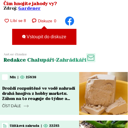
Čím hnojíte jahody vy?
Zdroj:
Gardener
Diskuze
0
Vstoupit do diskuze
Autor článku
Redakce Chalupáři-Zahrádkáři
Mix
|
25838
Droždí rozpuštěné ve vodě nahradí
drahá hnojiva z hobby marketu.
Záhon na to reaguje do týdne a
rozdíl je vidět pouhým okem
ČÍST DÁLE
Užitková zahrada
|
22593