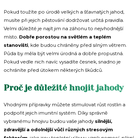
Pokud toužíte po úrodě velkých a šťavnatých jahod,
musíte při jejich pěstování dodržovat určitá pravidla.
Velmi důležité je najít jim na záhonu to nejvhodnější
místo.
Dobře porostou na světlém a teplém
stanovišti
, kde budou chráněny před silným větrem.
Půda by měla být velmi úrodná a dobře propustná.
Pokud vedle nich navíc vysadíte česnek, snadno je
ochráníte před útokem některých škůdců.
Proč je důležité hnojit jahody
Vhodnými přípravky můžete stimulovat růst rostlin a
podpořit jejich imunitní systém. Díky správně
vybranému hnojivu budou vaše jahody
silnější,
zdravější a odolnější vůči různých stresovým
faktorům
, jako jsou teplotní výkyvy, vznik nemocí, plísní