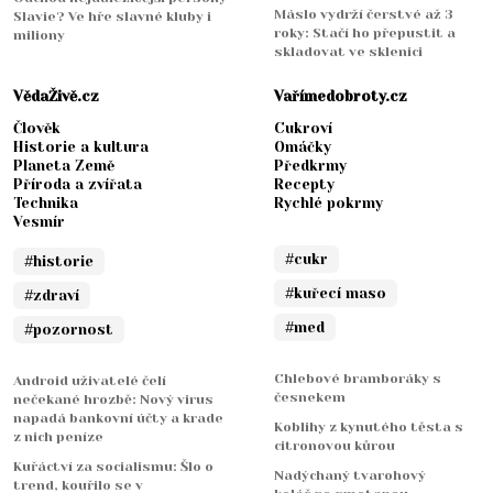
Máslo vydrží čerstvé až 3
Slavie? Ve hře slavné kluby i
roky: Stačí ho přepustit a
miliony
skladovat ve sklenici
VědaŽivě.cz
Vařímedobroty.cz
Člověk
Cukroví
Historie a kultura
Omáčky
Planeta Země
Předkrmy
Příroda a zvířata
Recepty
Technika
Rychlé pokrmy
Vesmír
#cukr
#historie
#kuřecí maso
#zdraví
#med
#pozornost
Chlebové bramboráky s
Android uživatelé čelí
česnekem
nečekané hrozbě: Nový virus
napadá bankovní účty a krade
Koblihy z kynutého těsta s
z nich peníze
citronovou kůrou
Kuřáctví za socialismu: Šlo o
Nadýchaný tvarohový
trend, kouřilo se v