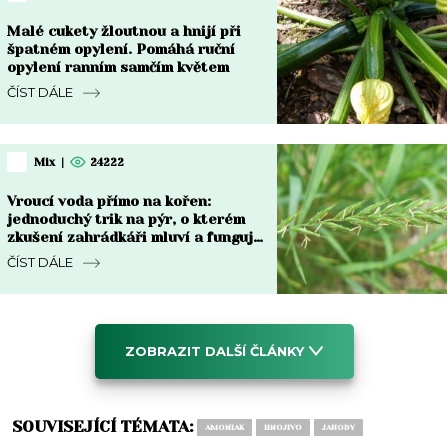
Malé cukety žloutnou a hnijí při
špatném opylení. Pomáhá ruční
opylení ranním samčím květem
ČÍST DÁLE
Mix
|
24222
Vroucí voda přímo na kořen:
jednoduchý trik na pýr, o kterém
zkušení zahrádkáři mluví a funguje
do týdne
ČÍST DÁLE
ZOBRAZIT DALŠÍ ČLÁNKY
SOUVISEJÍCÍ TÉMATA:
AMONIAK
HNOJIVO
JAHODY