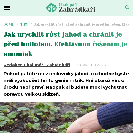
DOMŮ
TIPY
Jak urychlit růst jahod a chránit je před hnilobou. Efek
Jak urychlit růst jahod a chránit je
před hnilobou. Efektivním řešením je
amoniak
Redakce Chalupáři-Zahrádkáři
28. května 2023
Pokud patříte mezi milovníky jahod, rozhodně byste
měli vyzkoušet tento geniální trik. Hniloba už vás o
úrodu nepřipraví. Naopak si budete moci vychutnat
opravdu velkou sklizeň.