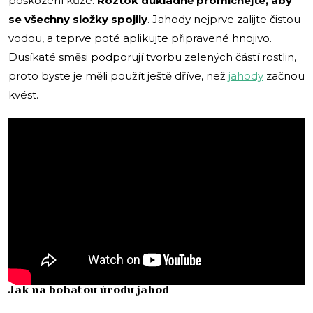
poškození kůže.
Roztok důkladně promíchejte, aby
se všechny složky spojily
. Jahody nejprve zalijte čistou
vodou, a teprve poté aplikujte připravené hnojivo.
Dusíkaté směsi podporují tvorbu zelených částí rostlin,
proto byste je měli použít ještě dříve, než
jahody
začnou
kvést.
Jak na bohatou úrodu jahod