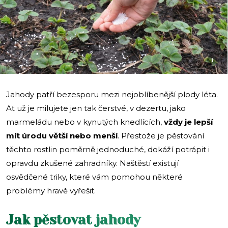
i
Jahody patří bezesporu mezi nejoblíbenější plody léta.
Ať už je milujete jen tak čerstvé, v dezertu, jako
marmeládu nebo v kynutých knedlících,
vždy je lepší
mít úrodu větší nebo menší
. Přestože je pěstování
těchto rostlin poměrně jednoduché, dokáží potrápit i
opravdu zkušené zahradníky. Naštěstí existují
osvědčené triky, které vám pomohou některé
problémy hravě vyřešit.
Jak pěstovat jahody