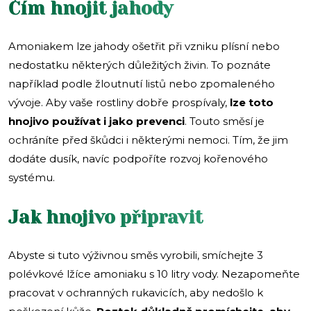
Čím hnojit jahody
Amoniakem lze jahody ošetřit při vzniku plísní nebo
nedostatku některých důležitých živin. To poznáte
například podle žloutnutí listů nebo zpomaleného
vývoje. Aby vaše rostliny dobře prospívaly,
lze toto
hnojivo používat i jako prevenci
. Touto směsí je
ochráníte před škůdci i některými nemoci. Tím, že jim
dodáte dusík, navíc podpoříte rozvoj kořenového
systému.
Jak hnojivo připravit
Abyste si tuto výživnou směs vyrobili, smíchejte 3
polévkové lžíce amoniaku s 10 litry vody. Nezapomeňte
pracovat v ochranných rukavicích, aby nedošlo k