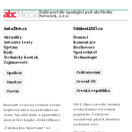
Další portály spadající pod abcMedia
Network, s.r.o.
AutoŽivě.cz
Události247.cz
Aktuality
Domácí
Autoživě testy
Komentáře
Ojetiny
Rozhovory
Rady
Spotřebitel
Technický koutek
Technologie
Zajímavosti
#zdražování
#policie
#covid-19
#motor
#česká republika
#sevis
Od 1. října zavede známá
Renault vrací na českou scénu
česká banka extrémní
nejhezčí auto za pohádkovou
poplatky. Češi jsou
cenu. Má obří kufr a spolehlivý
rozzuřeni, platit budou i
motor bez kapky elektrifikace
za běžné věci
„Čínská Kia Sportage“ se