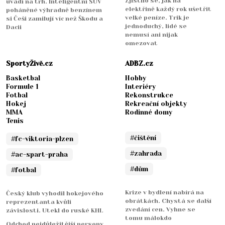
Zjistilo se, jak na
uvádí na trh. Inteligentní SUV
elektřině každý rok ušetřit
poháněné výhradně benzínem
velké peníze. Trik je
si Češi zamilují víc než Škodu a
jednoduchý, lidé se
Dacii
nemusí ani nijak
omezovat
SportyŽivě.cz
ADBZ.cz
Basketbal
Hobby
Formule 1
Interiéry
Fotbal
Rekonstrukce
Hokej
Rekreační objekty
MMA
Rodinné domy
Tenis
#čištění
#fc-viktoria-plzen
#zahrada
#ac-spart-praha
#dům
#fotbal
Krize v bydlení nabírá na
Český klub vyhodil hokejového
obrátkách. Chystá se další
reprezentanta kvůli
zvedání cen. Vyhne se
závislosti. Utekl do ruské KHL
tomu málokdo
Odchod nejdůležitější persony