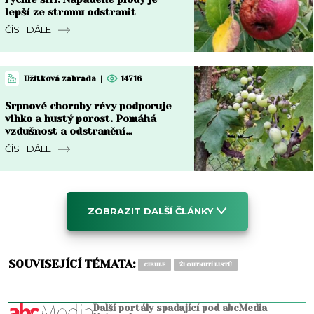
lepší ze stromu odstranit
ČÍST DÁLE
Užitková zahrada
|
14716
Srpnové choroby révy podporuje
vlhko a hustý porost. Pomáhá
vzdušnost a odstranění
napadených částí
ČÍST DÁLE
ZOBRAZIT DALŠÍ ČLÁNKY
SOUVISEJÍCÍ TÉMATA:
CIBULE
ŽLOUTNUTÍ LISTŮ
Další portály spadající pod abcMedia