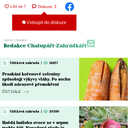
Diskuze
3
Vstoupit do diskuze
Autor článku
Redakce Chalupáři-Zahrádkáři
Užitková zahrada
|
14427
Praskání kořenové zeleniny
způsobují výkyvy vláhy. Po suchu
škodí nárazové přemokření
ČÍST DÁLE
Užitková zahrada
|
20190
Hnědá hniloba ovoce se v srpnu
rychle šíří. Napadené plody je