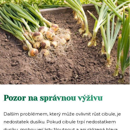
i
Pozor na správnou výživu
Dalším problémem, který může ovlivnit růst cibule, je
nedostatek dusíku. Pokud cibule trpí nedostatkem
dusíku, mohou její listy žloutnout a ani sklizená hlava