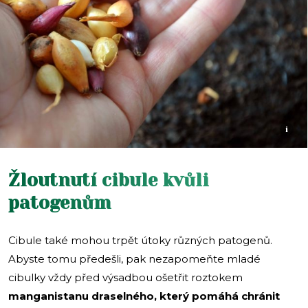
i
Žloutnutí cibule kvůli
patogenům
Cibule také mohou trpět útoky různých patogenů.
Abyste tomu předešli, pak nezapomeňte mladé
cibulky vždy před výsadbou ošetřit roztokem
manganistanu draselného, který pomáhá chránit