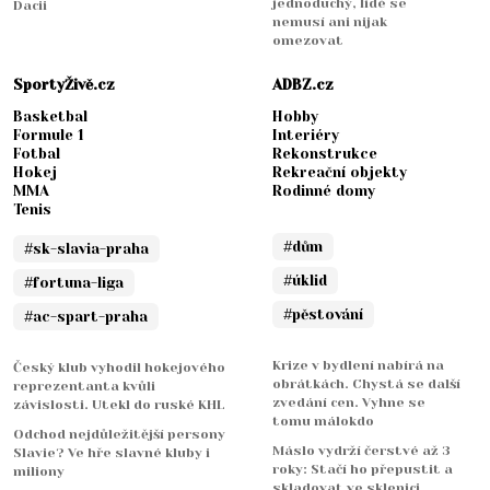
jednoduchý, lidé se
Dacii
nemusí ani nijak
omezovat
SportyŽivě.cz
ADBZ.cz
Basketbal
Hobby
Formule 1
Interiéry
Fotbal
Rekonstrukce
Hokej
Rekreační objekty
MMA
Rodinné domy
Tenis
#dům
#sk-slavia-praha
#úklid
#fortuna-liga
#pěstování
#ac-spart-praha
Krize v bydlení nabírá na
Český klub vyhodil hokejového
obrátkách. Chystá se další
reprezentanta kvůli
zvedání cen. Vyhne se
závislosti. Utekl do ruské KHL
tomu málokdo
Odchod nejdůležitější persony
Máslo vydrží čerstvé až 3
Slavie? Ve hře slavné kluby i
roky: Stačí ho přepustit a
miliony
skladovat ve sklenici