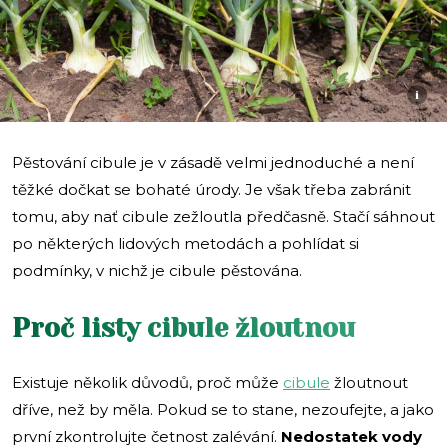
i
Pěstování cibule je v zásadě velmi jednoduché a není
těžké dočkat se bohaté úrody. Je však třeba zabránit
tomu, aby nať cibule zežloutla předčasně. Stačí sáhnout
po některých lidových metodách a pohlídat si
podmínky, v nichž je cibule pěstována.
Proč listy cibule žloutnou
Existuje několik důvodů, proč může
cibule
žloutnout
dříve, než by měla. Pokud se to stane, nezoufejte, a jako
první zkontrolujte četnost zalévání.
Nedostatek vody