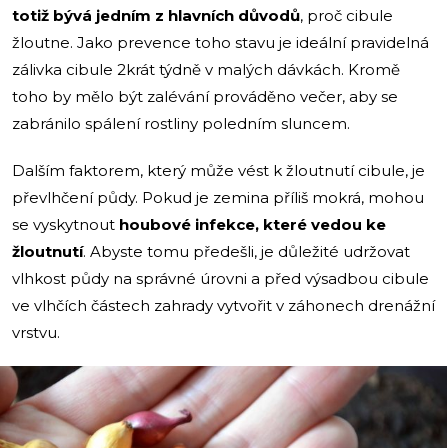
totiž bývá jedním z hlavních důvodů
, proč cibule
žloutne. Jako prevence toho stavu je ideální pravidelná
zálivka cibule 2krát týdně v malých dávkách. Kromě
toho by mělo být zalévání prováděno večer, aby se
zabránilo spálení rostliny poledním sluncem.
Dalším faktorem, který může vést k žloutnutí cibule, je
převlhčení půdy. Pokud je zemina příliš mokrá, mohou
se vyskytnout
houbové infekce, které vedou ke
žloutnutí
. Abyste tomu předešli, je důležité udržovat
vlhkost půdy na správné úrovni a před výsadbou cibule
ve vlhčích částech zahrady vytvořit v záhonech drenážní
vrstvu.