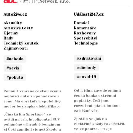
Network, s.r.o.
AutoŽivě.cz
Události247.cz
Aktuality
Domácí
Autoživě testy
Komentáře
Ojetiny
Rozhovory
Rady
Spotřebitel
Technický koutek
Technologie
Zajímavosti
#zdražování
#nehoda
#důchody
#sevis
#covid-19
#pokuta
Od 1. října zavede známá
Renault vrací na českou scénu
česká banka extrémní
nejhezčí auto za pohádkovou
poplatky. Češi jsou
cenu. Má obří kufr a spolehlivý
rozzuřeni, platit budou i
motor bez kapky elektrifikace
za běžné věci
„Čínská Kia Sportage“ se
Zjistilo se, jak na
uvádí na trh. Inteligentní SUV
elektřině každý rok ušetřit
poháněné výhradně benzínem
velké peníze. Trik je
si Češi zamilují víc než Škodu a