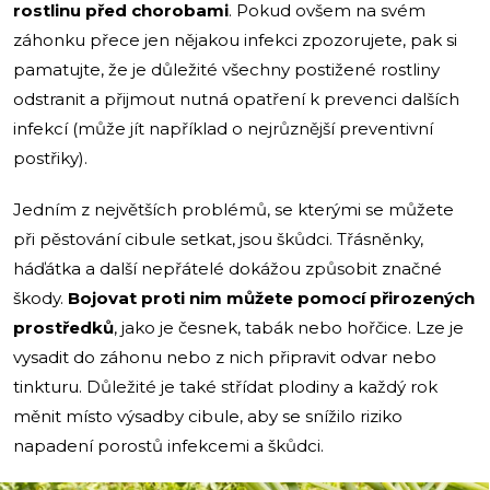
rostlinu před chorobami
. Pokud ovšem na svém
záhonku přece jen nějakou infekci zpozorujete, pak si
pamatujte, že je důležité všechny postižené rostliny
odstranit a přijmout nutná opatření k prevenci dalších
infekcí (může jít například o nejrůznější preventivní
postřiky).
Jedním z největších problémů, se kterými se můžete
při pěstování cibule setkat, jsou škůdci. Třásněnky,
háďátka a další nepřátelé dokážou způsobit značné
škody.
Bojovat proti nim můžete pomocí přirozených
prostředků
, jako je česnek, tabák nebo hořčice. Lze je
vysadit do záhonu nebo z nich připravit odvar nebo
tinkturu. Důležité je také střídat plodiny a každý rok
měnit místo výsadby cibule, aby se snížilo riziko
napadení porostů infekcemi a škůdci.