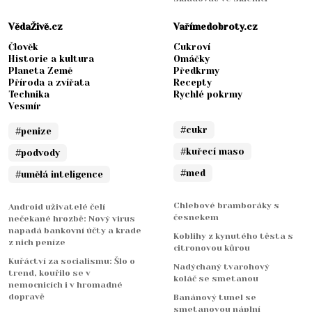
VědaŽivě.cz
Vařímedobroty.cz
Člověk
Cukroví
Historie a kultura
Omáčky
Planeta Země
Předkrmy
Příroda a zvířata
Recepty
Technika
Rychlé pokrmy
Vesmír
#cukr
#penize
#kuřecí maso
#podvody
#med
#umělá inteligence
Chlebové bramboráky s
Android uživatelé čelí
česnekem
nečekané hrozbě: Nový virus
napadá bankovní účty a krade
Koblihy z kynutého těsta s
z nich peníze
citronovou kůrou
Kuřáctví za socialismu: Šlo o
Nadýchaný tvarohový
trend, kouřilo se v
koláč se smetanou
nemocnicích i v hromadné
dopravě
Banánový tunel se
smetanovou náplní