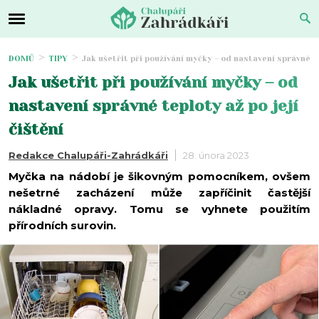
DOMŮ
TIPY
Jak ušetřit při používání myčky – od nastavení správné tep
Jak ušetřit při používání myčky – od
nastavení správné teploty až po její
čištění
Redakce Chalupáři-Zahrádkáři
28. února 2023
Myčka na nádobí je šikovným pomocníkem, ovšem
nešetrné zacházení může zapříčinit častější
nákladné opravy. Tomu se vyhnete použitím
přírodních surovin.