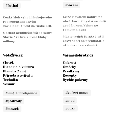
#vaření
#fotbal
Krize v bydlení nabírá na
Český klub vyhodil hokejového
obrátkách. Chystá se další
reprezentanta kvůli
zvedání cen. Vyhne se
závislosti. Utekl do ruské KHL
tomu málokdo
Odchod nejdůležitější persony
Máslo vydrží čerstvé až 3
Slavie? Ve hře slavné kluby i
roky: Stačí ho přepustit a
miliony
skladovat ve sklenici
VědaŽivě.cz
Vařímedobroty.cz
Člověk
Cukroví
Historie a kultura
Omáčky
Planeta Země
Předkrmy
Příroda a zvířata
Recepty
Technika
Rychlé pokrmy
Vesmír
#kuřecí maso
#umělá inteligence
#med
#podvody
#cukr
#mozek