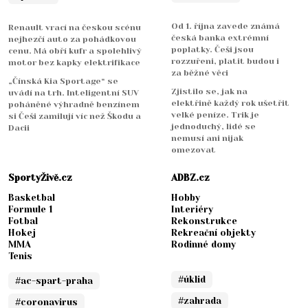
Od 1. října zavede známá
Renault vrací na českou scénu
česká banka extrémní
nejhezčí auto za pohádkovou
poplatky. Češi jsou
cenu. Má obří kufr a spolehlivý
rozzuřeni, platit budou i
motor bez kapky elektrifikace
za běžné věci
„Čínská Kia Sportage“ se
Zjistilo se, jak na
uvádí na trh. Inteligentní SUV
elektřině každý rok ušetřit
poháněné výhradně benzínem
velké peníze. Trik je
si Češi zamilují víc než Škodu a
jednoduchý, lidé se
Dacii
nemusí ani nijak
omezovat
SportyŽivě.cz
ADBZ.cz
Basketbal
Hobby
Formule 1
Interiéry
Fotbal
Rekonstrukce
Hokej
Rekreační objekty
MMA
Rodinné domy
Tenis
#úklid
#ac-spart-praha
#zahrada
#coronavirus