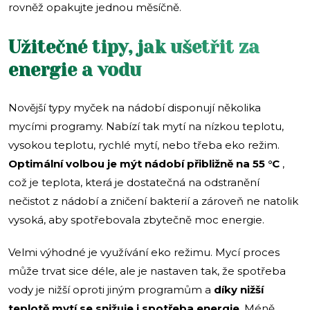
rovněž opakujte jednou měsíčně.
Užitečné tipy, jak ušetřit za
energie a vodu
Novější typy myček na nádobí disponují několika
mycími programy. Nabízí tak mytí na nízkou teplotu,
vysokou teplotu, rychlé mytí, nebo třeba eko režim.
Optimální volbou je mýt nádobí přibližně na 55 °C
,
což je teplota, která je dostatečná na odstranění
nečistot z nádobí a zničení bakterií a zároveň ne natolik
vysoká, aby spotřebovala zbytečně moc energie.
Velmi výhodné je využívání eko režimu. Mycí proces
může trvat sice déle, ale je nastaven tak, že spotřeba
vody je nižší oproti jiným programům a
díky nižší
teplotě mytí se snižuje i spotřeba energie
. Méně