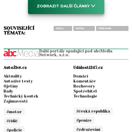
ZOBRAZIT DALŠÍ ČLÁNKY
SOUVISEJÍCÍ
JEDLÁ
MYČKA
PŘÍRODNÍ
TÉMATA:
SODA
NÁDOBÍ
PROSTŘEDEK
Další portály spadající pod abcMedia
Network, s.r.o.
AutoŽivě.cz
Události247.cz
Aktuality
Domácí
Autoživě testy
Komentáře
Ojetiny
Rozhovory
Rady
Spotřebitel
Technický koutek
Technologie
Zajímavosti
#česká republika
#motor
#peníze
#řidič
#zdražování
#policie