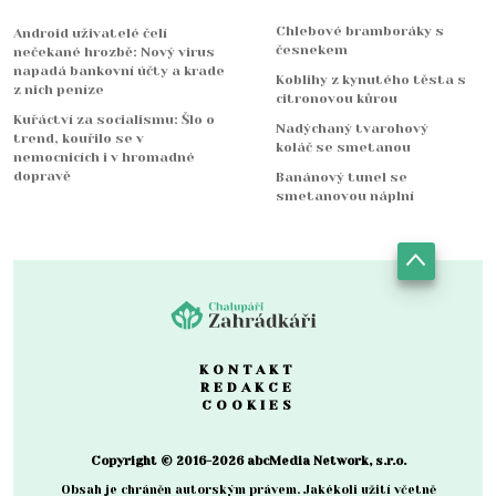
Chlebové bramboráky s
Android uživatelé čelí
česnekem
nečekané hrozbě: Nový virus
napadá bankovní účty a krade
Koblihy z kynutého těsta s
z nich peníze
citronovou kůrou
Kuřáctví za socialismu: Šlo o
Nadýchaný tvarohový
trend, kouřilo se v
koláč se smetanou
nemocnicích i v hromadné
dopravě
Banánový tunel se
smetanovou náplní
KONTAKT
REDAKCE
COOKIES
Copyright © 2016-2026 abcMedia Network, s.r.o.
Obsah je chráněn autorským právem. Jakékoli užití včetně