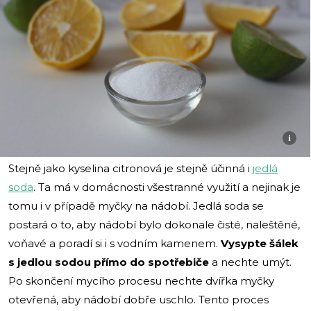
i
Stejně jako kyselina citronová je stejně účinná i
jedlá
soda
. Ta má v domácnosti všestranné využití a nejinak je
tomu i v případě myčky na nádobí. Jedlá soda se
postará o to, aby nádobí bylo dokonale čisté, naleštěné,
voňavé a poradí si i s vodním kamenem.
Vysypte šálek
s jedlou sodou přímo do spotřebiče
a nechte umýt.
Po skončení mycího procesu nechte dvířka myčky
otevřená, aby nádobí dobře uschlo. Tento proces