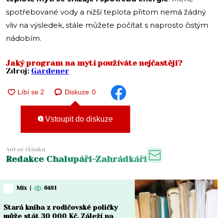
spotřebované vody a nižší teplota přitom nemá žádný
vliv na výsledek, stále můžete počítat s naprosto čistým
nádobím.
Jaký program na mytí používáte nejčastěji?
Zdroj:
Gardener
Diskuze
0
Vstoupit do diskuze
Autor článku
Redakce Chalupáři-Zahrádkáři
Mix
|
6481
Stará kniha z rodičovské poličky
může stát 30 000 Kč. Záleží na