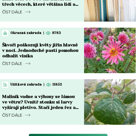
třech věcech, které většina lidí ani
nekontroluje
ČÍST DÁLE
Okrasná zahrada
|
9783
Škvoři poškozují květy jiřin hlavně
v noci. Jednoduché pasti pomohou
odhalit viníka
ČÍST DÁLE
Užitková zahrada
|
11852
Maliník vadne a výhony se lámou
ve větru? Uvnitř stonku si larvy
vyžírají pletivo. Stačí jeden řez a
česnek
ČÍST DÁLE