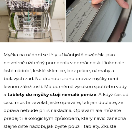
i
Myčka na nádobí se léty užívání jistě osvědčila jako
nesmírně užitečný pomocník v domácnosti. Dokonale
čisté nádobí, lesklé sklenice, bez práce, námahy a
bolavých zad. Na druhou stranu provoz myčky není
levnou záležitostí. Má poměrně vysokou spotřebu vody
a
tablety do myčky stojí nemalé peníze
. A když čas od
času musíte zavolat ještě opraváře, tak jen doufáte, že
oprava nebude příliš nákladná. Opravám ale můžete
předejít i ekologickým způsobem, který navíc zanechá
stejně čisté nádobí, jak byste použili tablety. Zkuste