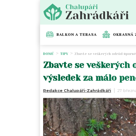
BALKON A TERASA
OKRASNÁ 
DOMŮ
TIPY
Zbavte se veškerých odrůd úpornéh
Zbavte se veškerých 
výsledek za málo pen
Redakce Chalupáři-Zahrádkáři
27. březn