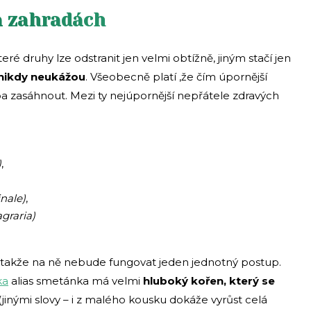
a zahradách
eré druhy lze odstranit jen velmi obtížně, jiným stačí jen
 nikdy neukážou
. Všeobecně platí ,že čím úpornější
ba zasáhnout. Mezi ty nejúpornější nepřátele zdravých
)
,
nale)
,
graria)
, takže na ně nebude fungovat jeden jednotný postup.
ka
alias smetánka má velmi
hluboký kořen, který se
(jinými slovy – i z malého kousku dokáže vyrůst celá