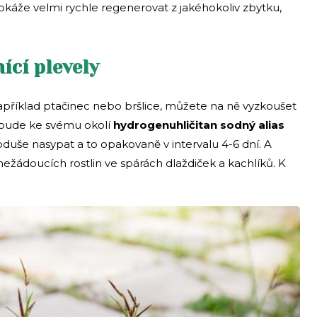
dokáže velmi rychle regenerovat z jakéhokoliv zbytku,
ící plevely
apříklad ptačinec nebo bršlice, můžete na ně vyzkoušet
í bude ke svému okolí
hydrogenuhličitan sodný alias
dnoduše nasypat a to opakovaně v intervalu 4-6 dní. A
nežádoucích rostlin ve spárách dlaždiček a kachlíků. K