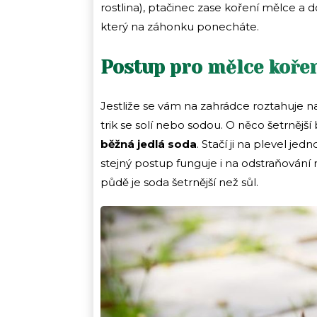
rostlina), ptačinec zase koření mělce a 
který na záhonku ponecháte.
Postup pro mělce kořen
Jestliže se vám na zahrádce roztahuje n
trik se solí nebo sodou. O něco šetrnějš
běžná jedlá soda
. Stačí ji na plevel je
stejný postup funguje i na odstraňování 
půdě je soda šetrnější než sůl.