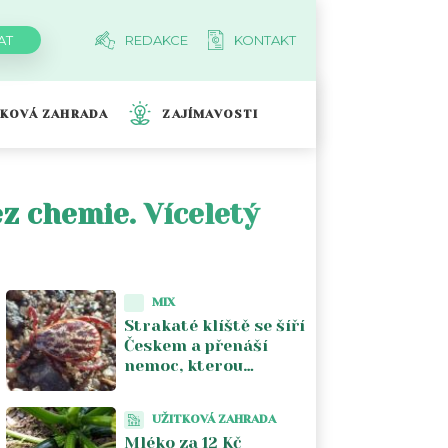
REDAKCE
KONTAKT
TKOVÁ ZAHRADA
ZAJÍMAVOSTI
z chemie. Víceletý
MIX
Strakaté klíště se šíří
Českem a přenáší
nemoc, kterou
většina lékařů nezná.
Piják lužní už není jen
UŽITKOVÁ ZAHRADA
na Moravě
Mléko za 12 Kč