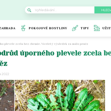
ZAHRADA
POKOJOVÉ ROSTLINY
TIPY
UŽI
o plevele zcela bez chemie. Víceletý výsledek za málo peněz
odrůd úporného plevele zcela be
ěz
a 2022