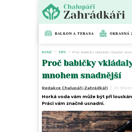
BALKON A TERASA
OKRASNÁ 
DOMŮ
TIPY
Proč babičky vkládaly vlašské oře
Proč babičky vkládal
mnohem snadnější
Redakce Chalupáři-Zahrádkáři
20. břez
Horká voda vám může být při louskán
Práci vám značně usnadní.