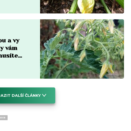
ou a vy
ty vám
musíte
AZIT DALŠÍ ČLÁNKY
ECH