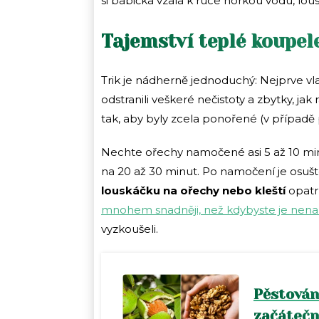
si babička vzala k ruce horkou vodu, lou
Tajemství teplé koupel
Trik je nádherně jednoduchý: Nejprve v
odstranili veškeré nečistoty a zbytky, jak
tak, aby byly zcela ponořené (v případě 
Nechte ořechy namočené asi 5 až 10 min
na 20 až 30 minut. Po namočení je osu
louskáčku na ořechy nebo kleští
opatr
mnohem snadněji, než kdybyste je nena
vyzkoušeli.
Pěstován
začátečn