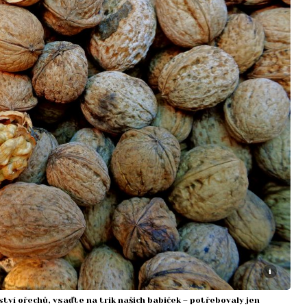
i
tví ořechů, vsaďte na trik našich babiček – potřebovaly jen