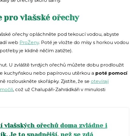
skaly se ořechy skoro samy.
e pro vlašské ořechy
lašské ořechy opláchněte pod tekoucí vodou, abyste
 radí web
ProŽeny
. Poté je vložte do mísy s horkou vodou
potřeby je klidně něčím zatižte).
ut. U zvláště tvrdých ořechů můžete dobu prodloužit
šte kuchyňskou nebo papírovou utěrkou a
poté pomocí
ně rozlouskněte skořápky. Zjistíte, že se
otevírají
močili
, což už Chalupáři-Zahrádkáři v minulosti
í vlašských ořechů doma zvládne i
ík. Je to snadnější, než se zdá