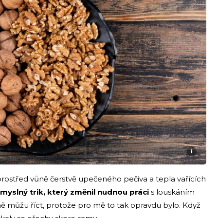
i
rostřed vůně čerstvě upečeného pečiva a tepla vařících
myslný trik, který změnil nudnou práci
s louskáním
ně můžu říct, protože pro mě to tak opravdu bylo. Když