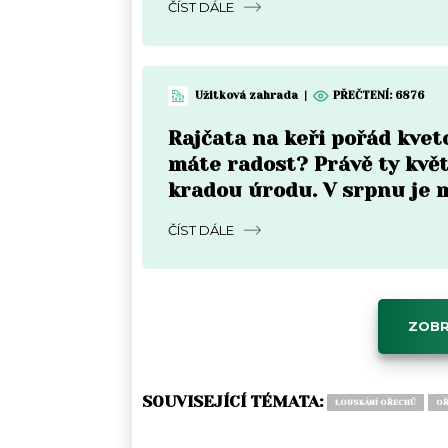
ČÍST DÁLE
Užitková zahrada
|
PŘEČTENÍ:
6876
Rajčata na keři pořád kvet
máte radost? Právě ty kvě
kradou úrodu. V srpnu je 
zastavit
ČÍST DÁLE
ZOBR
SOUVISEJÍCÍ TÉMATA:
LOUSKÁNÍ OŘECHŮ
OŘ