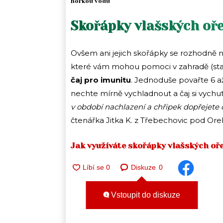
horkou vodu
Skořápky vlašských oř
Ovšem ani jejich skořápky se rozhodně ne
které vám mohou pomoci v zahradě (stač
čaj pro imunitu
. Jednoduše povařte 6 až 
nechte mírně vychladnout a čaj si vychut
v období nachlazení a chřipek dopřejete
čtenářka Jitka K. z Třebechovic pod Or
Jak využíváte skořápky vlašských oř
Diskuze
0
Vstoupit do diskuze