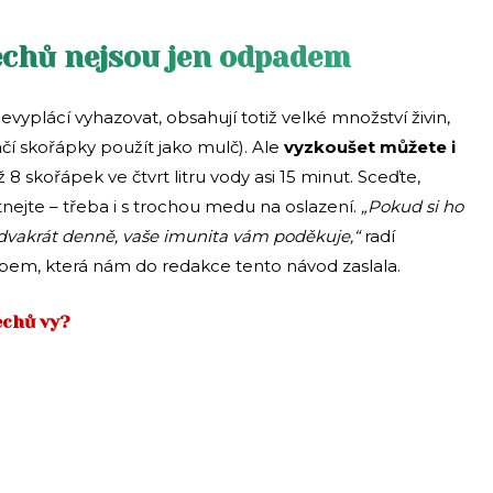
echů nejsou jen odpadem
vyplácí vyhazovat, obsahují totiž velké množství živin,
í skořápky použít jako mulč). Ale
vyzkoušet můžete i
8 skořápek ve čtvrt litru vody asi 15 minut. Sceďte,
nejte – třeba i s trochou medu na oslazení.
„Pokud si ho
 dvakrát denně, vaše imunita vám poděkuje,“
radí
ebem, která nám do redakce tento návod zaslala.
echů vy?