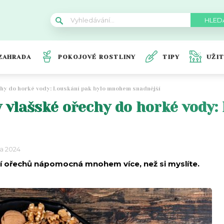
ZAHRADA
POKOJOVÉ ROSTLINY
TIPY
UŽI
chy do horké vody: Louskání pak bylo mnohem snadnější
y vlašské ořechy do horké vody:
na 2024
í ořechů nápomocná mnohem více, než si myslíte.