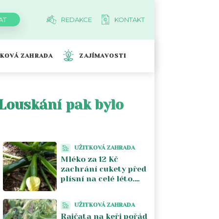
REDAKCE
KONTAKT
TKOVÁ ZAHRADA
ZAJÍMAVOSTI
 Louskání pak bylo
UŽITKOVÁ ZAHRADA
Mléko za 12 Kč
zachrání cukety před
plísní na celé léto.
Stačí jeden postřik
týdně a úroda se
UŽITKOVÁ ZAHRADA
zdvojnásobí
Rajčata na keři pořád