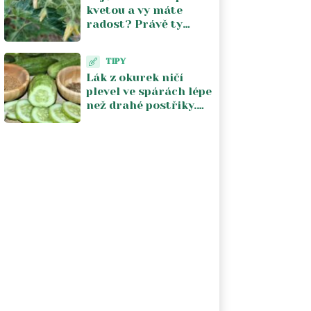
kvetou a vy máte
radost? Právě ty
květy vám kradou
úrodu. V srpnu je
TIPY
musíte zastavit
Lák z okurek ničí
plevel ve spárách lépe
než drahé postřiky.
Na záhon ho ale
nesmíte pustit, zničí i
kořeny