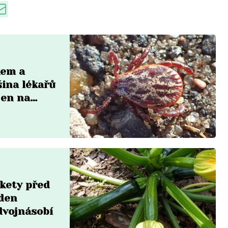
kem a
šina lékařů
jen na
ukety před
eden
dvojnásobí