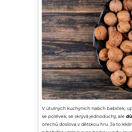
V útulných kuchyních našich babiček, up
se polévek, se skrývá jednoduchý, ale
dů
ořechů doslova v dětskou hru. Já to klid