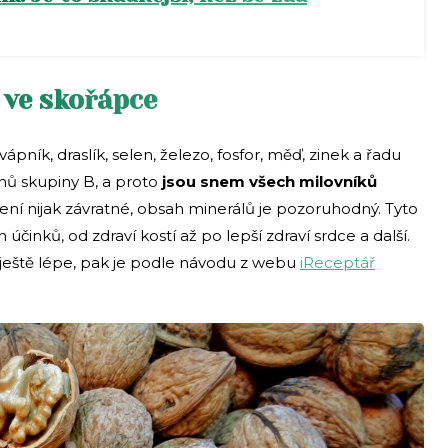
 ve skořápce
ník, draslík, selen, železo, fosfor, měď, zinek a řadu
ínů skupiny B, a proto
jsou snem všech milovníků
není nijak závratné, obsah minerálů je pozoruhodný. Tyto
 účinků, od zdraví kostí až po lepší zdraví srdce a další.
t ještě lépe, pak je podle návodu z webu
iReceptář