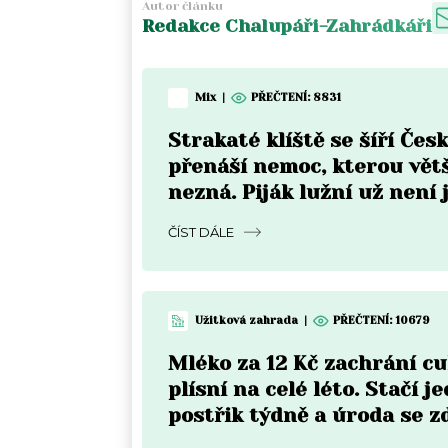
Autor článku
Redakce Chalupáři-Zahrádkáři
Mix
|
PŘEČTENÍ:
8831
Strakaté klíště se šíří Čes
přenáší nemoc, kterou vět
nezná. Piják lužní už není 
Moravě
ČÍST DÁLE
Užitková zahrada
|
PŘEČTENÍ:
10679
Mléko za 12 Kč zachrání c
plísní na celé léto. Stačí j
postřik týdně a úroda se z