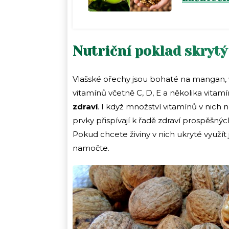
Nutriční poklad skrytý
Vlašské ořechy jsou bohaté na mangan, váp
vitamínů včetně C, D, E a několika vitam
zdraví
. I když množství vitamínů v nich 
prvky přispívají k řadě zdraví prospěšných
Pokud chcete živiny v nich ukryté využí
namočte.