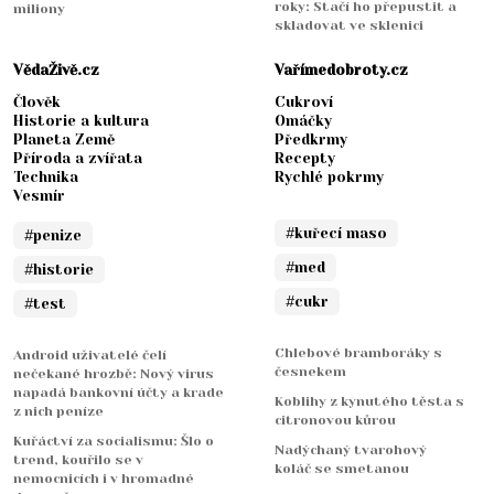
roky: Stačí ho přepustit a
miliony
skladovat ve sklenici
VědaŽivě.cz
Vařímedobroty.cz
Člověk
Cukroví
Historie a kultura
Omáčky
Planeta Země
Předkrmy
Příroda a zvířata
Recepty
Technika
Rychlé pokrmy
Vesmír
#kuřecí maso
#penize
#med
#historie
#cukr
#test
Chlebové bramboráky s
Android uživatelé čelí
česnekem
nečekané hrozbě: Nový virus
napadá bankovní účty a krade
Koblihy z kynutého těsta s
z nich peníze
citronovou kůrou
Kuřáctví za socialismu: Šlo o
Nadýchaný tvarohový
trend, kouřilo se v
koláč se smetanou
nemocnicích i v hromadné