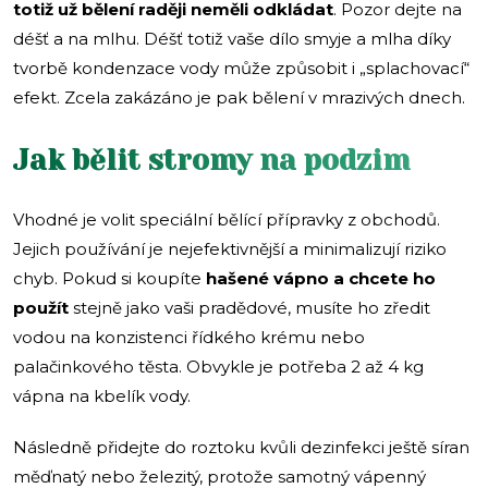
totiž už bělení raději neměli odkládat
. Pozor dejte na
déšť a na mlhu. Déšť totiž vaše dílo smyje a mlha díky
tvorbě kondenzace vody může způsobit i „splachovací“
efekt. Zcela zakázáno je pak bělení v mrazivých dnech.
Jak bělit stromy na podzim
Vhodné je volit speciální bělící přípravky z obchodů.
Jejich používání je nejefektivnější a minimalizují riziko
chyb. Pokud si koupíte
hašené vápno a chcete ho
použít
stejně jako vaši pradědové, musíte ho zředit
vodou na konzistenci řídkého krému nebo
palačinkového těsta. Obvykle je potřeba 2 až 4 kg
vápna na kbelík vody.
Následně přidejte do roztoku kvůli dezinfekci ještě síran
měďnatý nebo železitý, protože samotný vápenný