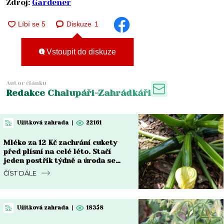
Zdroj:
Gardener
Diskuze
1
Vstoupit do diskuze
Autor článku
Redakce Chalupáři-Zahrádkáři
Užitková zahrada
|
22161
Mléko za 12 Kč zachrání cukety
před plísní na celé léto. Stačí
jeden postřik týdně a úroda se
zdvojnásobí
ČÍST DÁLE
Užitková zahrada
|
18358