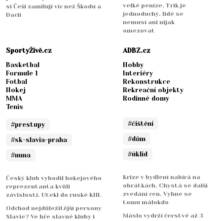
velké peníze. Trik je
si Češi zamilují víc než Škodu a
jednoduchý, lidé se
Dacii
nemusí ani nijak
omezovat
SportyŽivě.cz
ADBZ.cz
Basketbal
Hobby
Formule 1
Interiéry
Fotbal
Rekonstrukce
Hokej
Rekreační objekty
MMA
Rodinné domy
Tenis
#čištění
#prestupy
#dům
#sk-slavia-praha
#úklid
#mma
Krize v bydlení nabírá na
Český klub vyhodil hokejového
obrátkách. Chystá se další
reprezentanta kvůli
zvedání cen. Vyhne se
závislosti. Utekl do ruské KHL
tomu málokdo
Odchod nejdůležitější persony
Máslo vydrží čerstvé až 3
Slavie? Ve hře slavné kluby i