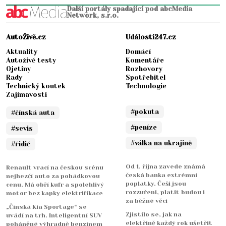
Další portály spadající pod abcMedia
Network, s.r.o.
AutoŽivě.cz
Události247.cz
Aktuality
Domácí
Autoživě testy
Komentáře
Ojetiny
Rozhovory
Rady
Spotřebitel
Technický koutek
Technologie
Zajímavosti
#pokuta
#čínská auta
#peníze
#sevis
#válka na ukrajině
#řidič
Od 1. října zavede známá
Renault vrací na českou scénu
česká banka extrémní
nejhezčí auto za pohádkovou
poplatky. Češi jsou
cenu. Má obří kufr a spolehlivý
rozzuřeni, platit budou i
motor bez kapky elektrifikace
za běžné věci
„Čínská Kia Sportage“ se
Zjistilo se, jak na
uvádí na trh. Inteligentní SUV
elektřině každý rok ušetřit
poháněné výhradně benzínem