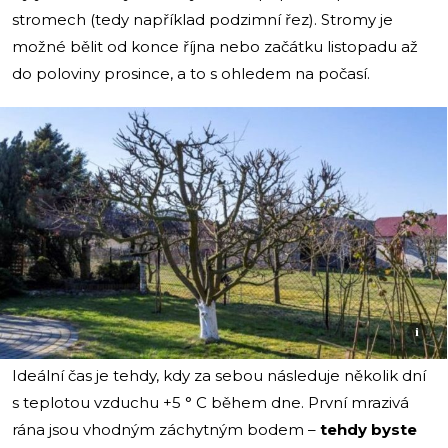
stromech (tedy například podzimní řez). Stromy je
možné bělit od konce října nebo začátku listopadu až
do poloviny prosince, a to s ohledem na počasí.
i
Ideální čas je tehdy, kdy za sebou následuje několik dní
s teplotou vzduchu +5 ° C během dne. První mrazivá
rána jsou vhodným záchytným bodem –
tehdy byste