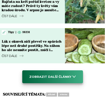
Rajčata na keři pořád kvetou a vy
máte radost? Právě ty květy vám
kradou úrodu. V srpnu je musíte
zastavit
ČÍST DÁLE
Tipy
|
18231
Lák z okurek ničí plevel ve spárách
lépe než drahé postřiky. Na záhon
ho ale nesmíte pustit, zničí i
kořeny
ČÍST DÁLE
ZOBRAZIT DALŠÍ ČLÁNKY
SOUVISEJÍCÍ TÉMATA:
BĚLENÍ
STROM