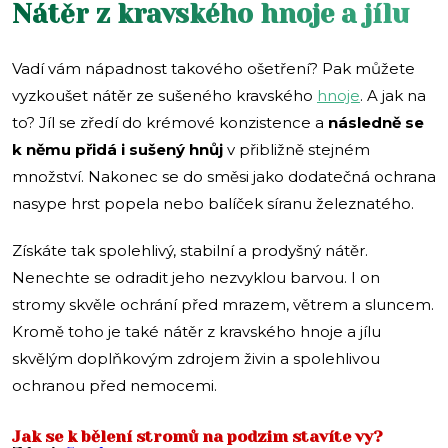
Nátěr z kravského hnoje a jílu
Vadí vám nápadnost takového ošetření? Pak můžete
vyzkoušet nátěr ze sušeného kravského
hnoje
. A jak na
to? Jíl se zředí do krémové konzistence a
následně se
k němu přidá i sušený hnůj
v přibližně stejném
množství. Nakonec se do směsi jako dodatečná ochrana
nasype hrst popela nebo balíček síranu železnatého.
Získáte tak spolehlivý, stabilní a prodyšný nátěr.
Nenechte se odradit jeho nezvyklou barvou. I on
stromy skvěle ochrání před mrazem, větrem a sluncem.
Kromě toho je také nátěr z kravského hnoje a jílu
skvělým doplňkovým zdrojem živin a spolehlivou
ochranou před nemocemi.
Jak se k bělení stromů na podzim stavíte vy?