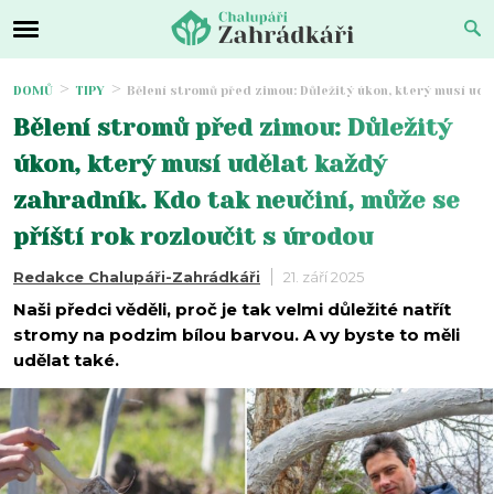
DOMŮ
TIPY
Bělení stromů před zimou: Důležitý úkon, který musí uděl
Bělení stromů před zimou: Důležitý
úkon, který musí udělat každý
zahradník. Kdo tak neučiní, může se
příští rok rozloučit s úrodou
Redakce Chalupáři-Zahrádkáři
21. září 2025
Naši předci věděli, proč je tak velmi důležité natřít
stromy na podzim bílou barvou. A vy byste to měli
udělat také.