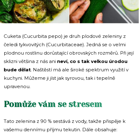
Cuketa (Cucurbita pepo) je druh plodové zeleniny z
čeledi tykvovitých (Cucurbitaceae). Jedná se o velmi
plodnou rostlinu dorůstající obrovských rozměrů. Při její
sklizni většina z nás ani
neví, co s tak velkou úrodou
bude dělat
. Naštěstí má ale široké spektrum využití v
kuchyni. Můžeme ji jíst jak syrovou, tak i tepelně
upravenou.
Pomůže vám se stresem
Tato zelenina z 90 % sestává z vody, takže přispěje k
vašemu dennímu příjmu tekutin. Dále obsahuje: