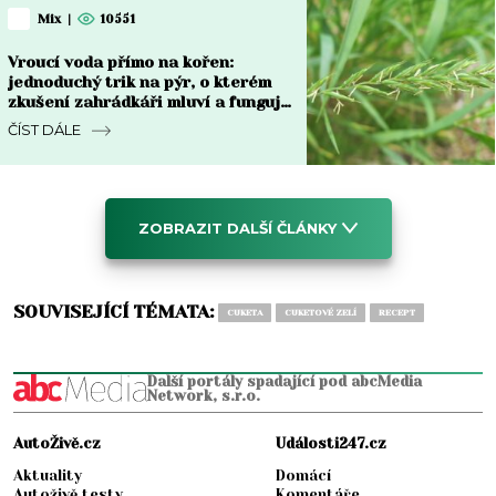
Mix
|
10551
Vroucí voda přímo na kořen:
jednoduchý trik na pýr, o kterém
zkušení zahrádkáři mluví a funguje
do týdne
ČÍST DÁLE
ZOBRAZIT DALŠÍ ČLÁNKY
SOUVISEJÍCÍ TÉMATA:
CUKETA
CUKETOVÉ ZELÍ
RECEPT
Další portály spadající pod abcMedia
Network, s.r.o.
AutoŽivě.cz
Události247.cz
Aktuality
Domácí
Autoživě testy
Komentáře