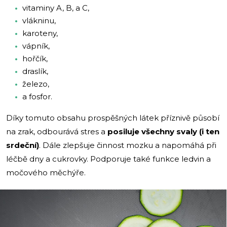
vitaminy A, B, a C,
vlákninu,
karoteny,
vápník,
hořčík,
draslík,
železo,
a fosfor.
Díky tomuto obsahu prospěšných látek příznivě působí
na zrak, odbourává stres a
posiluje všechny svaly (i ten
srdeční)
. Dále zlepšuje činnost mozku a napomáhá při
léčbě dny a cukrovky. Podporuje také funkce ledvin a
močového měchýře.