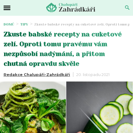
DOMŮ
TIPY
Zkuste babské recepty na cuketové zelí. Oproti tomu p
Zkuste babské recepty na cuketové
zelí. Oproti tomu pravému vám
nezpůsobí nadýmání, a přitom
chutná opravdu skvěle
Redakce Chalupáři-Zahrádkáři
20. listopadu 2021