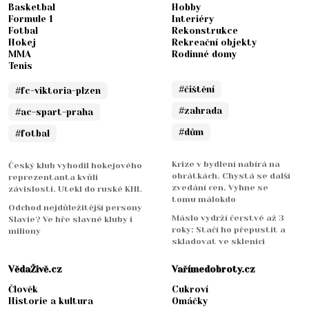
Basketbal
Hobby
Formule 1
Interiéry
Fotbal
Rekonstrukce
Hokej
Rekreační objekty
MMA
Rodinné domy
Tenis
#čištění
#fc-viktoria-plzen
#zahrada
#ac-spart-praha
#dům
#fotbal
Krize v bydlení nabírá na
Český klub vyhodil hokejového
obrátkách. Chystá se další
reprezentanta kvůli
zvedání cen. Vyhne se
závislosti. Utekl do ruské KHL
tomu málokdo
Odchod nejdůležitější persony
Máslo vydrží čerstvé až 3
Slavie? Ve hře slavné kluby i
roky: Stačí ho přepustit a
miliony
skladovat ve sklenici
VědaŽivě.cz
Vařímedobroty.cz
Člověk
Cukroví
Historie a kultura
Omáčky