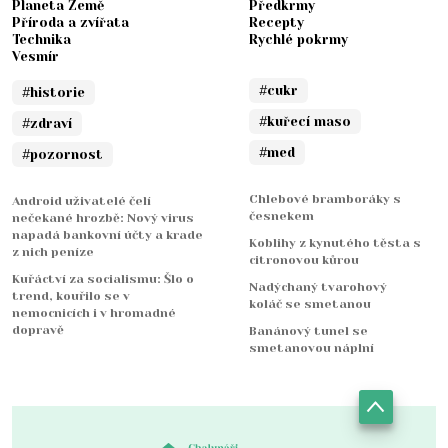
Planeta Země
Předkrmy
Příroda a zvířata
Recepty
Technika
Rychlé pokrmy
Vesmír
#cukr
#historie
#kuřecí maso
#zdraví
#med
#pozornost
Chlebové bramboráky s
Android uživatelé čelí
česnekem
nečekané hrozbě: Nový virus
napadá bankovní účty a krade
Koblihy z kynutého těsta s
z nich peníze
citronovou kůrou
Kuřáctví za socialismu: Šlo o
Nadýchaný tvarohový
trend, kouřilo se v
koláč se smetanou
nemocnicích i v hromadné
dopravě
Banánový tunel se
smetanovou náplní