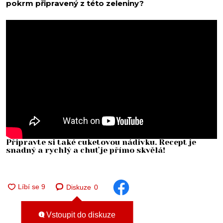
pokrm připravený z této zeleniny?
Připravte si také cuketovou nádivku. Recept je
snadný a rychlý a chuť je přímo skvělá!
Diskuze
0
Vstoupit do diskuze