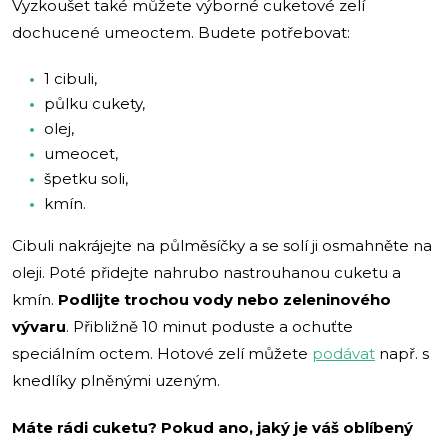
Vyzkoušet také můžete výborné cuketové zelí
dochucené umeoctem. Budete potřebovat:
1 cibuli,
půlku cukety,
olej,
umeocet,
špetku soli,
kmín.
Cibuli nakrájejte na půlměsíčky a se solí ji osmahněte na
oleji. Poté přidejte nahrubo nastrouhanou cuketu a
kmín.
Podlijte trochou vody nebo zeleninového
vývaru
. Přibližně 10 minut poduste a ochuťte
speciálním octem. Hotové zelí můžete
podávat
např. s
knedlíky plněnými uzeným.
Máte rádi cuketu? Pokud ano, jaký je váš oblíbený