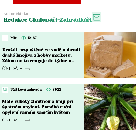
Autor článku
Redakce Chalupáři-Zahrádkáři
Mix
|
12167
Droždí rozpuštěné ve vodě nahradí
drahá hnojiva z hobby marketu.
Záhon na to reaguje do týdne a
rozdíl je vidět pouhým okem
ČÍST DÁLE
Užitková zahrada
|
8922
Malé cukety žloutnou a hnijí při
špatném opylení. Pomáhá ruční
opylení ranním samčím květem
ČÍST DÁLE