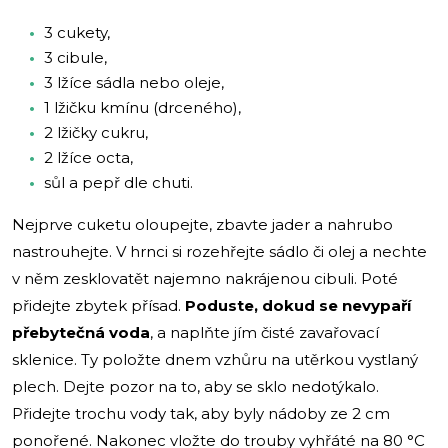
3 cukety,
3 cibule,
3 lžíce sádla nebo oleje,
1 lžičku kmínu (drceného),
2 lžičky cukru,
2 lžíce octa,
sůl a pepř dle chuti.
Nejprve cuketu oloupejte, zbavte jader a nahrubo
nastrouhejte. V hrnci si rozehřejte sádlo či olej a nechte
v něm zesklovatět najemno nakrájenou cibuli. Poté
přidejte zbytek přísad.
Poduste, dokud se nevypaří
přebytečná voda
, a naplňte jím čisté zavařovací
sklenice. Ty položte dnem vzhůru na utěrkou vystlaný
plech. Dejte pozor na to, aby se sklo nedotýkalo.
Přidejte trochu vody tak, aby byly nádoby ze 2 cm
ponořené. Nakonec vložte do trouby vyhřáté na 80 °C