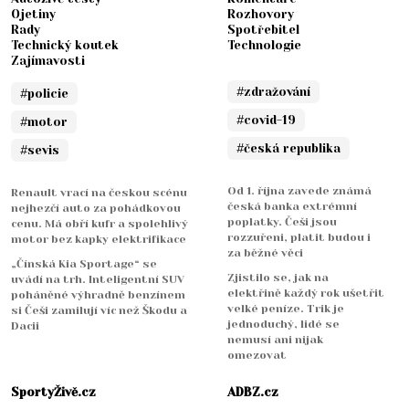
Ojetiny
Rozhovory
Rady
Spotřebitel
Technický koutek
Technologie
Zajímavosti
#zdražování
#policie
#covid-19
#motor
#česká republika
#sevis
Od 1. října zavede známá
Renault vrací na českou scénu
česká banka extrémní
nejhezčí auto za pohádkovou
poplatky. Češi jsou
cenu. Má obří kufr a spolehlivý
rozzuřeni, platit budou i
motor bez kapky elektrifikace
za běžné věci
„Čínská Kia Sportage“ se
Zjistilo se, jak na
uvádí na trh. Inteligentní SUV
elektřině každý rok ušetřit
poháněné výhradně benzínem
velké peníze. Trik je
si Češi zamilují víc než Škodu a
jednoduchý, lidé se
Dacii
nemusí ani nijak
omezovat
SportyŽivě.cz
ADBZ.cz