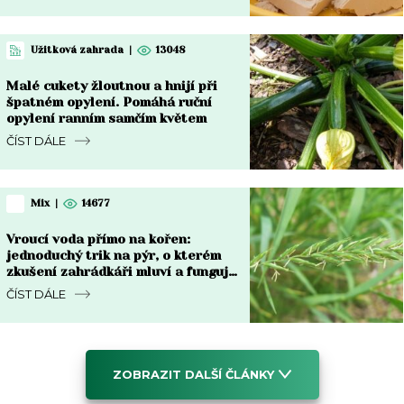
Užitková zahrada
|
13048
Malé cukety žloutnou a hnijí při
špatném opylení. Pomáhá ruční
opylení ranním samčím květem
ČÍST DÁLE
Mix
|
14677
Vroucí voda přímo na kořen:
jednoduchý trik na pýr, o kterém
zkušení zahrádkáři mluví a funguje
do týdne
ČÍST DÁLE
ZOBRAZIT DALŠÍ ČLÁNKY