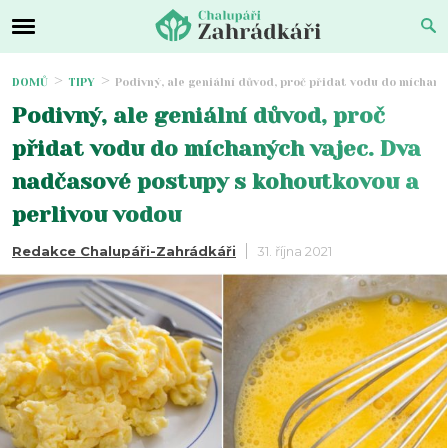
DOMŮ
TIPY
Podivný, ale geniální důvod, proč přidat vodu do míchan
Podivný, ale geniální důvod, proč
přidat vodu do míchaných vajec. Dva
nadčasové postupy s kohoutkovou a
perlivou vodou
Redakce Chalupáři-Zahrádkáři
31. října 2021