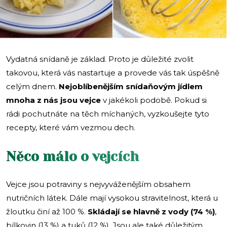
Vydatná snídaně je základ. Proto je důležité zvolit
takovou, která vás nastartuje a provede vás tak úspěšně
celým dnem.
Nejoblíbenějším snídaňovým jídlem
mnoha z nás jsou vejce
v jakékoli podobě. Pokud si
rádi pochutnáte na těch míchaných, vyzkoušejte tyto
recepty, které vám vezmou dech.
Něco málo o vejcích
Vejce jsou potraviny s nejvyváženějším obsahem
nutričních látek. Dále mají vysokou stravitelnost, která u
žloutku činí až 100 %.
Skládají se hlavně z vody (74 %)
,
bílkovin (13 %) a tuků (12 %). Jsou ale také důležitým