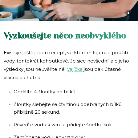
i
Vyzkoušejte něco neobvyklého
Existuje ještě jeden recept, ve kterém figuruje použití
vody, tentokrát kohoutkové. Je sice nevšední, ale jeho
výsledky jsou neuvěřitelné.
Vajíčka
jsou pak úžasně
vláčná a chutná.
Oddělte 4 žloutky od bílků.
Žloutky šlehejte se čtvrtinou odebraných bílků
přibližně 20 sekund.
Přiveďte vodu k varu a přidejte špetku soli.
Zamíchejte vodu, aby vznikl vír.