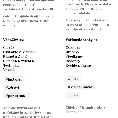
Český klub vyhodil hokejového
obrátkách. Chystá se další
reprezentanta kvůli
zvedání cen. Vyhne se
závislosti. Utekl do ruské KHL
tomu málokdo
Odchod nejdůležitější persony
Máslo vydrží čerstvé až 3
Slavie? Ve hře slavné kluby i
roky: Stačí ho přepustit a
miliony
skladovat ve sklenici
VědaŽivě.cz
Vařímedobroty.cz
Člověk
Cukroví
Historie a kultura
Omáčky
Planeta Země
Předkrmy
Příroda a zvířata
Recepty
Technika
Rychlé pokrmy
Vesmír
#cukr
#historie
#kuřecí maso
#zdraví
#med
#pozornost
Chlebové bramboráky s
Android uživatelé čelí
česnekem
nečekané hrozbě: Nový virus
napadá bankovní účty a krade