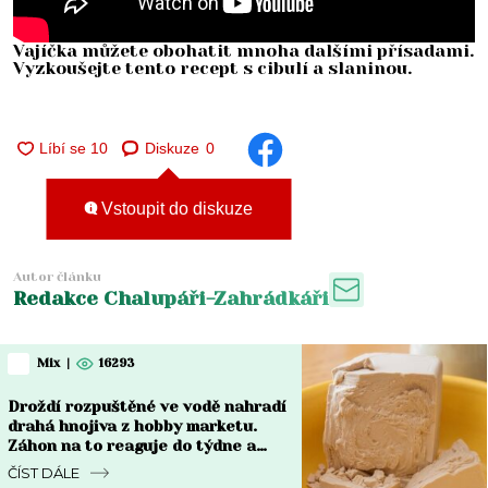
Vajíčka můžete obohatit mnoha dalšími přísadami.
Vyzkoušejte tento recept s cibulí a slaninou.
Diskuze
0
Vstoupit do diskuze
Autor článku
Redakce Chalupáři-Zahrádkáři
Mix
|
16293
Droždí rozpuštěné ve vodě nahradí
drahá hnojiva z hobby marketu.
Záhon na to reaguje do týdne a
rozdíl je vidět pouhým okem
ČÍST DÁLE