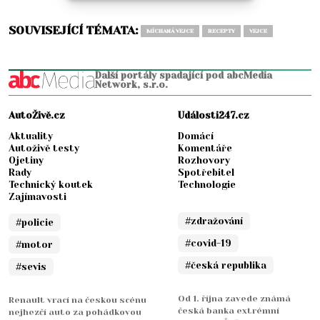
SOUVISEJÍCÍ TÉMATA:
MÍCHANÁ VEJCE
RECEPTY
VEJCE
Další portály spadající pod abcMedia
Network, s.r.o.
AutoŽivě.cz
Události247.cz
Aktuality
Domácí
Autoživě testy
Komentáře
Ojetiny
Rozhovory
Rady
Spotřebitel
Technický koutek
Technologie
Zajímavosti
#zdražování
#policie
#covid-19
#motor
#česká republika
#sevis
Od 1. října zavede známá
Renault vrací na českou scénu
česká banka extrémní
nejhezčí auto za pohádkovou