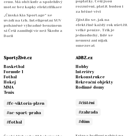
poplatky. Češi jsou
cenu. Má obří kufr a spolehlivý
rozzuřeni, platit budou i
motor bez kapky elektrifikace
za běžné věci
„Čínská Kia Sportage“ se
Zjistilo se, jak na
uvádí na trh. Inteligentní SUV
elektřině každý rok ušetřit
poháněné výhradně benzínem
velké peníze. Trik je
si Češi zamilují víc než Škodu a
jednoduchý, lidé se
Dacii
nemusí ani nijak
omezovat
SportyŽivě.cz
ADBZ.cz
Basketbal
Hobby
Formule 1
Interiéry
Fotbal
Rekonstrukce
Hokej
Rekreační objekty
MMA
Rodinné domy
Tenis
#čištění
#fc-viktoria-plzen
#zahrada
#ac-spart-praha
#dům
#fotbal
Krize v bydlení nabírá na