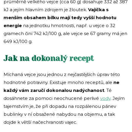
průměrně velkého vejce (cca 60 g) dosahuje 332 až 387
kJ a jejím hlavním zdrojem je žloutek.
Vajíčka s
menším obsahem bílku mají tedy vyšší hodnotu
energie
na jednotku hmotnosti, např. u vejce o 32
gramech činí 742 kJ/100 g, ale vejce se 67 gramy má jen
649 kJ/100 g.
Jak na dokonalý recept
Míchaná vejce jsou jednou z nejčastějších úprav této
hodnotné potraviny. Existuje mnoho receptů, ale
ne
každý vám zaručí dokonalou nadýchanost
. Té
dosáhnete za pomoci neochucené perlivé
vody
. Jejím
tajemstvím je, že při dopadu na rozpálenou pánev
bublinky v ní obsažené nabydou na objemu, a tak
dojde k větší načechranosti vajec.