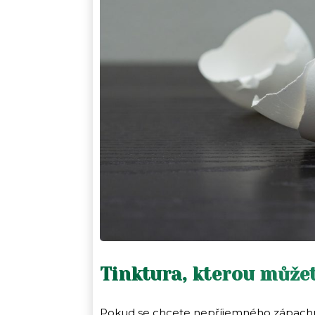
Tinktura, kterou můžet
Pokud se chcete nepříjemného zápachu př