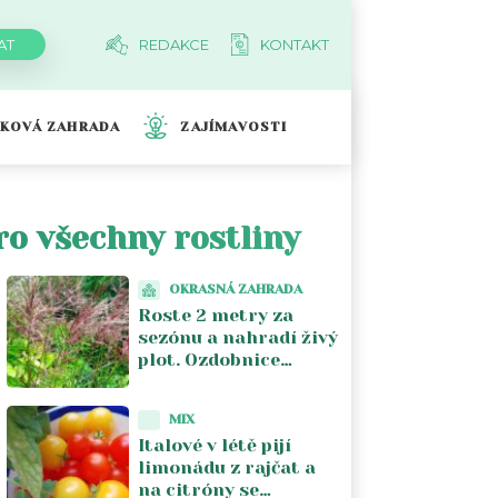
REDAKCE
KONTAKT
TKOVÁ ZAHRADA
ZAJÍMAVOSTI
ro všechny rostliny
OKRASNÁ ZAHRADA
Roste 2 metry za
sezónu a nahradí živý
plot. Ozdobnice
čínská dělá ze
zahrady něco, co keře
MIX
nikdy nedokážou
Italové v létě pijí
limonádu z rajčat a
na citróny se