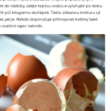
 do nádoby, zalijte teplou vodou a vyluhujte po dobu
užít půl kilogramu skořápek. Takto získanou tinkturu už
ak, jak je. Někdo doporučuje přihnojovat květiny také
uvaření vajec natvrdo.