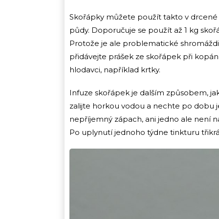
Skořápky můžete použít takto v drcené 
půdy. Doporučuje se použít až 1 kg skoř
Protože je ale problematické shromáždit
přidávejte prášek ze skořápek při kopání
hlodavci, například krtky.
Infuze skořápek je dalším způsobem, ja
zalijte horkou vodou a nechte po dobu j
nepříjemný zápach, ani jedno ale není na
Po uplynutí jednoho týdne tinkturu třikrá