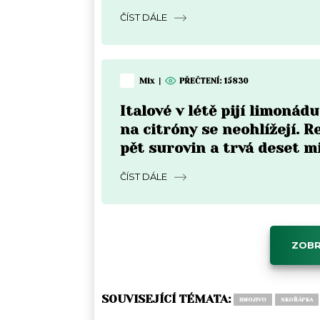
nedokážou
ČÍST DÁLE
Mix
|
PŘEČTENÍ:
15830
Italové v létě pijí limonádu
na citróny se neohlížejí. 
pět surovin a trvá deset m
ČÍST DÁLE
ZOBR
SOUVISEJÍCÍ TÉMATA:
HNOJIVO
SKOŘÁPKA