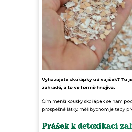
Vyhazujete skořápky od vajíček? To je 
zahradě, a to ve formě hnojiva.
Čím menší kousky skořápek se nám podař
prospěšné látky, měli bychom je tedy př
Prášek k detoxikaci za