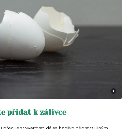
i
e přidat k zálivce
eci jen vyvarovat, dá se hnojivo připravit i jiným