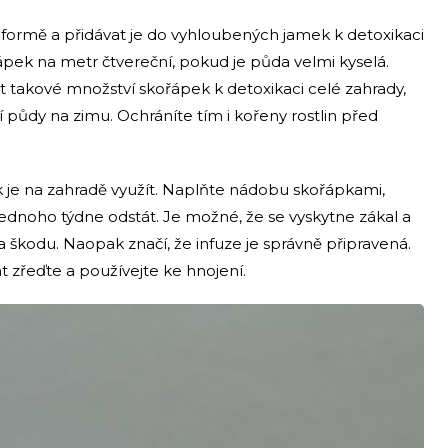
formě a přidávat je do vyhloubených jamek k detoxikaci
ápek na metr čtvereční, pokud je půda velmi kyselá.
 takové množství skořápek k detoxikaci celé zahrady,
 půdy na zimu. Ochráníte tím i kořeny rostlin před
k je na zahradě využít. Naplňte nádobu skořápkami,
ednoho týdne odstát. Je možné, že se vyskytne zákal a
 škodu. Naopak značí, že infuze je správně připravená.
t zřeďte a používejte ke hnojení.