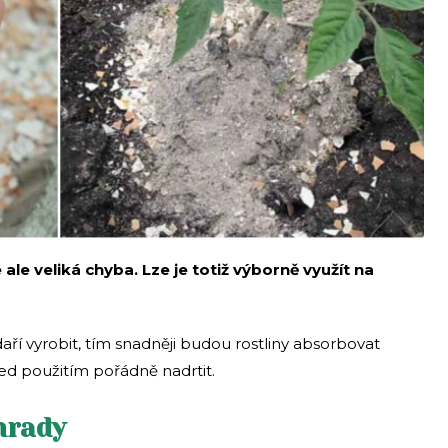
ale veliká chyba. Lze je totiž výborně využít na
í vyrobit, tím snadněji budou rostliny absorbovat
ed použitím pořádně nadrtit.
hrady