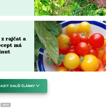
 z rajčat a
Recept má
inut
AZIT DALŠÍ ČLÁNKY
VEJCE