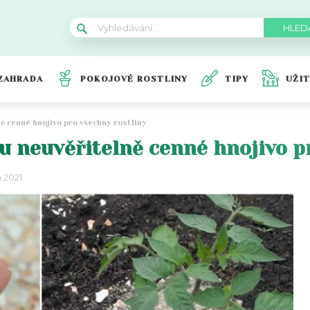
ZAHRADA
POKOJOVÉ ROSTLINY
TIPY
UŽI
ě cenné hnojivo pro všechny rostliny
ou neuvěřitelně cenné hnojivo p
a 2021