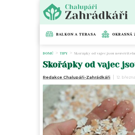
BALKON A TERASA
OKRASNÁ 
DOMŮ
TIPY
Skořápky od vajec jsou neuvěřiteln
Skořápky od vajec js
Redakce Chalupáři-Zahrádkáři
12. březn