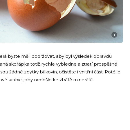
i
 která byste měli dodržovat, aby byl výsledek opravdu
aná skořápka totiž rychle vybledne a ztratí prospěšné
sou žádné zbytky bílkovin, očistěte i vnitřní část. Poté je
vé krabici, aby nedošlo ke ztrátě minerálů.