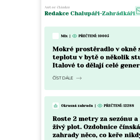
Autor článku
Redakce Chalupáři-Zahrádkáři
Mix
|
PŘEČTENÍ:
10005
Mokré prostěradlo v okně 
teplotu v bytě o několik st
Italové to dělají celé gener
to teprve objevují
ČÍST DÁLE
Okrasná zahrada
|
PŘEČTENÍ:
12288
Roste 2 metry za sezónu a
živý plot. Ozdobnice čínská
zahrady něco, co keře nikd