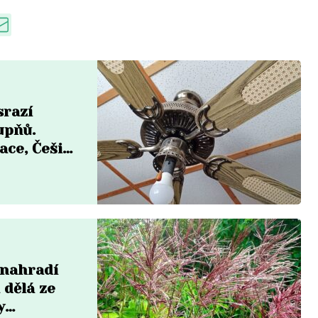
srazí
upňů.
ace, Češi
 nahradí
 dělá ze
y