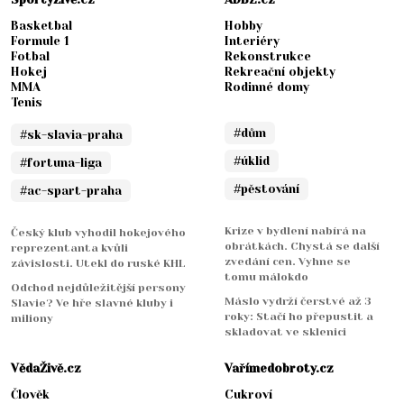
Basketbal
Hobby
Formule 1
Interiéry
Fotbal
Rekonstrukce
Hokej
Rekreační objekty
MMA
Rodinné domy
Tenis
#dům
#sk-slavia-praha
#úklid
#fortuna-liga
#pěstování
#ac-spart-praha
Krize v bydlení nabírá na
Český klub vyhodil hokejového
obrátkách. Chystá se další
reprezentanta kvůli
zvedání cen. Vyhne se
závislosti. Utekl do ruské KHL
tomu málokdo
Odchod nejdůležitější persony
Máslo vydrží čerstvé až 3
Slavie? Ve hře slavné kluby i
roky: Stačí ho přepustit a
miliony
skladovat ve sklenici
VědaŽivě.cz
Vařímedobroty.cz
Člověk
Cukroví