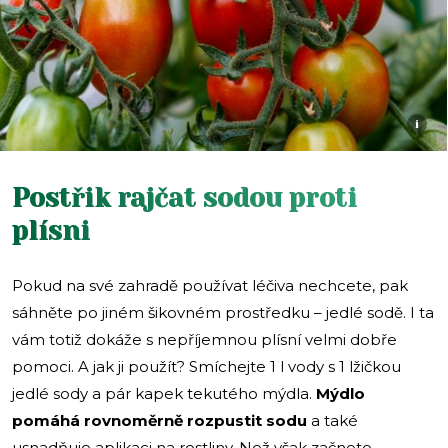
i
Postřik rajčat sodou proti
plísni
Pokud na své zahradě používat léčiva nechcete, pak
sáhněte po jiném šikovném prostředku – jedlé sodě. I ta
vám totiž dokáže s nepříjemnou plísní velmi dobře
pomoci. A jak ji použít? Smíchejte 1 l vody s 1 lžičkou
jedlé sody a pár kapek tekutého mýdla.
Mýdlo
pomáhá rovnoměrně rozpustit sodu
a také
usnadňuje aplikaci na rostliny. Než však začnete