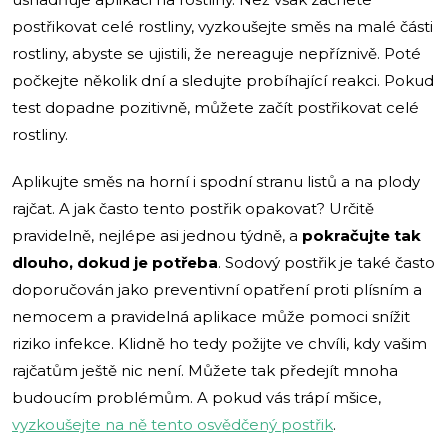
postřikovat celé rostliny, vyzkoušejte směs na malé části
rostliny, abyste se ujistili, že nereaguje nepříznivě. Poté
počkejte několik dní a sledujte probíhající reakci. Pokud
test dopadne pozitivně, můžete začít postřikovat celé
rostliny.
Aplikujte směs na horní i spodní stranu listů a na plody
rajčat. A jak často tento postřik opakovat? Určitě
pravidelně, nejlépe asi jednou týdně, a
pokračujte tak
dlouho, dokud je potřeba
. Sodový postřik je také často
doporučován jako preventivní opatření proti plísním a
nemocem a pravidelná aplikace může pomoci snížit
riziko infekce. Klidně ho tedy požijte ve chvíli, kdy vašim
rajčatům ještě nic není. Můžete tak předejít mnoha
budoucím problémům. A pokud vás trápí mšice,
vyzkoušejte na ně tento osvědčený postřik
.