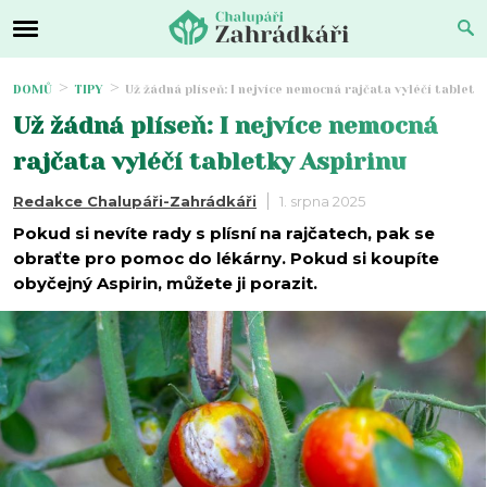
DOMŮ
TIPY
Už žádná plíseň: I nejvíce nemocná rajčata vyléčí tabletk
Už žádná plíseň: I nejvíce nemocná
rajčata vyléčí tabletky Aspirinu
Redakce Chalupáři-Zahrádkáři
1. srpna 2025
Pokud si nevíte rady s plísní na rajčatech, pak se
obraťte pro pomoc do lékárny. Pokud si koupíte
obyčejný Aspirin, můžete ji porazit.