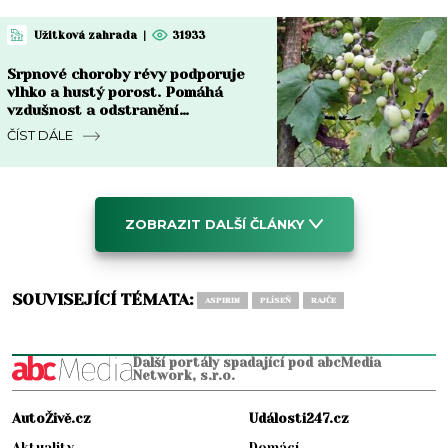
Užitková zahrada
|
31933
Srpnové choroby révy podporuje
vlhko a hustý porost. Pomáhá
vzdušnost a odstranění
napadených částí
ČÍST DÁLE
ZOBRAZIT DALŠÍ ČLÁNKY
SOUVISEJÍCÍ TÉMATA:
ASPIRIN
PLÍSEŇ
RAJČE
Další portály spadající pod abcMedia
Network, s.r.o.
AutoŽivě.cz
Události247.cz
Aktuality
Domácí