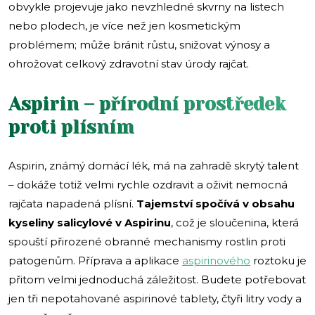
obvykle projevuje jako nevzhledné skvrny na listech
nebo plodech, je více než jen kosmetickým
problémem; může bránit růstu, snižovat výnosy a
ohrožovat celkový zdravotní stav úrody rajčat.
Aspirin – přírodní prostředek
proti plísním
Aspirin, známý domácí lék, má na zahradě skrytý talent
– dokáže totiž velmi rychle ozdravit a oživit nemocná
rajčata napadená plísní.
Tajemství spočívá v obsahu
kyseliny salicylové v Aspirinu
, což je sloučenina, která
spouští přirozené obranné mechanismy rostlin proti
patogenům. Příprava a aplikace
aspirinového
roztoku je
přitom velmi jednoduchá záležitost. Budete potřebovat
jen tři nepotahované aspirinové tablety, čtyři litry vody a