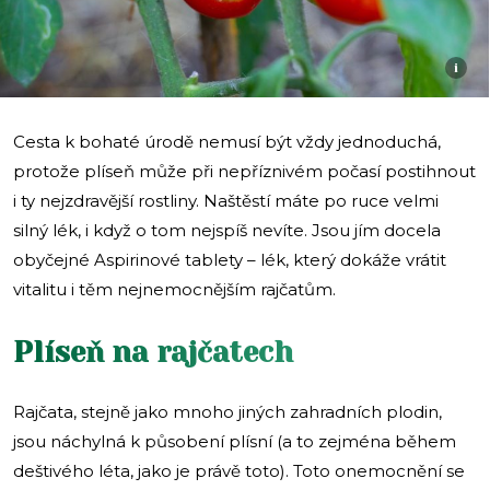
i
Cesta k bohaté úrodě nemusí být vždy jednoduchá,
protože plíseň může při nepříznivém počasí postihnout
i ty nejzdravější rostliny. Naštěstí máte po ruce velmi
silný lék, i když o tom nejspíš nevíte. Jsou jím docela
obyčejné Aspirinové tablety – lék, který dokáže vrátit
vitalitu i těm nejnemocnějším rajčatům.
Plíseň na rajčatech
Rajčata, stejně jako mnoho jiných zahradních plodin,
jsou náchylná k působení plísní (a to zejména během
deštivého léta, jako je právě toto). Toto onemocnění se