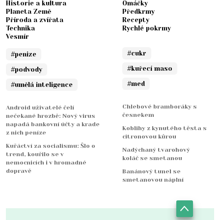
Historie a kultura
Omáčky
Planeta Země
Předkrmy
Příroda a zvířata
Recepty
Technika
Rychlé pokrmy
Vesmír
#cukr
#penize
#kuřecí maso
#podvody
#med
#umělá inteligence
Chlebové bramboráky s
Android uživatelé čelí
česnekem
nečekané hrozbě: Nový virus
napadá bankovní účty a krade
Koblihy z kynutého těsta s
z nich peníze
citronovou kůrou
Kuřáctví za socialismu: Šlo o
Nadýchaný tvarohový
trend, kouřilo se v
koláč se smetanou
nemocnicích i v hromadné
dopravě
Banánový tunel se
smetanovou náplní