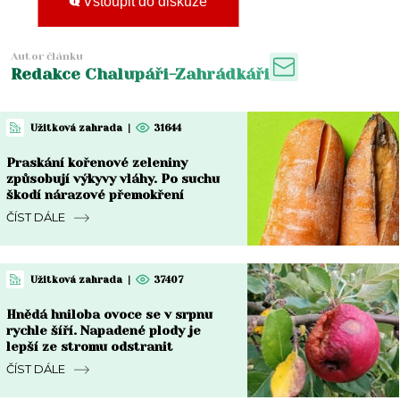
Vstoupit do diskuze
Autor článku
Redakce Chalupáři-Zahrádkáři
Užitková zahrada
|
31644
Praskání kořenové zeleniny
způsobují výkyvy vláhy. Po suchu
škodí nárazové přemokření
ČÍST DÁLE
Užitková zahrada
|
37407
Hnědá hniloba ovoce se v srpnu
rychle šíří. Napadené plody je
lepší ze stromu odstranit
ČÍST DÁLE