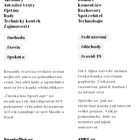
Autoživě testy
Komentáře
Ojetiny
Rozhovory
Rady
Spotřebitel
Technický koutek
Technologie
Zajímavosti
#zdražování
#nehoda
#důchody
#sevis
#covid-19
#pokuta
Od 1. října zavede známá
Renault vrací na českou scénu
česká banka extrémní
nejhezčí auto za pohádkovou
poplatky. Češi jsou
cenu. Má obří kufr a spolehlivý
rozzuřeni, platit budou i
motor bez kapky elektrifikace
za běžné věci
„Čínská Kia Sportage“ se
Zjistilo se, jak na
uvádí na trh. Inteligentní SUV
elektřině každý rok ušetřit
poháněné výhradně benzínem
velké peníze. Trik je
si Češi zamilují víc než Škodu a
jednoduchý, lidé se
Dacii
nemusí ani nijak
omezovat
SportyŽivě.cz
ADBZ.cz