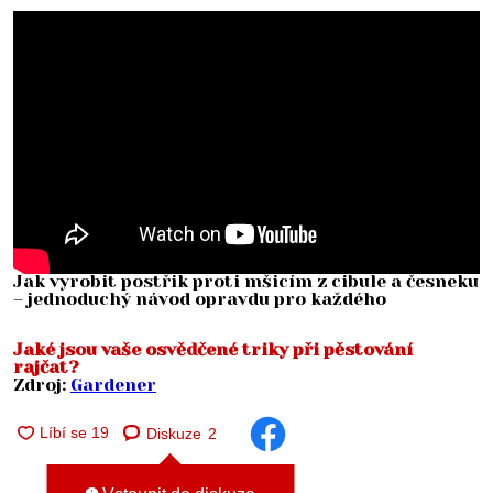
Jak vyrobit postřik proti mšicím z cibule a česneku
– jednoduchý návod opravdu pro každého
Jaké jsou vaše osvědčené triky při pěstování
rajčat?
Zdroj:
Gardener
Diskuze
2