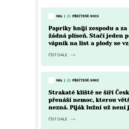
Mix
|
PŘEČTENÍ:
8025
Papriky hnijí zespodu a z
žádná plíseň. Stačí jeden p
vápník na list a plody se v
do týdne
ČÍST DÁLE
Mix
|
PŘEČTENÍ:
8902
Strakaté klíště se šíří Čes
přenáší nemoc, kterou vět
nezná. Piják lužní už není 
Moravě
ČÍST DÁLE