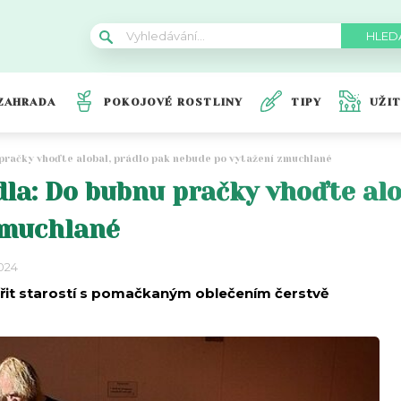
ZAHRADA
POKOJOVÉ ROSTLINY
TIPY
UŽI
 pračky vhoďte alobal, prádlo pak nebude po vytažení zmuchlané
dla: Do bubnu pračky vhoďte alo
zmuchlané
2024
třit starostí s pomačkaným oblečením čerstvě