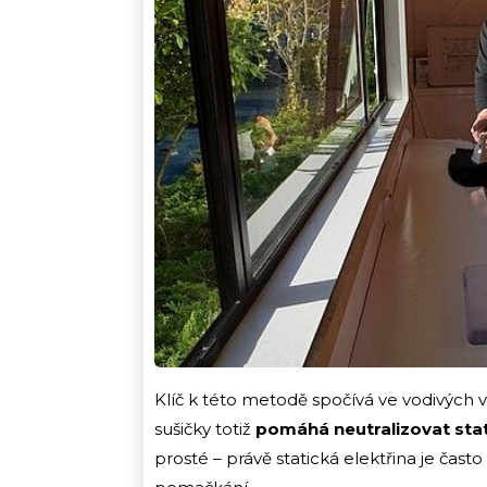
Klíč k této metodě spočívá ve vodivých v
sušičky totiž
pomáhá neutralizovat stat
prosté – právě statická elektřina je čast