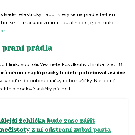
 odvádějí elektrický náboj, který se na prádle během
Tím se pomačkání zmírní. Tak alespoň jejich funkci
ine
.
i praní prádla
hliníkovou fólii. Vezměte kus dlouhý zhruba 12 až 18
průměrnou náplň pračky budete potřebovat asi dvě
uše vhoďte do bubnu pračky nebo sušičky. Následně
echte alobalové kuličky působit.
ašlejší žehlička bude zase zářit
nečistoty z ní odstraní zubní pasta