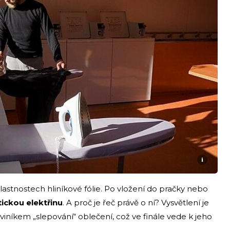
i
lastnostech hliníkové fólie. Po vložení do pračky nebo
ickou elektřinu
. A proč je řeč právě o ní? Vysvětlení je
o viníkem „slepování“ oblečení, což ve finále vede k jeho