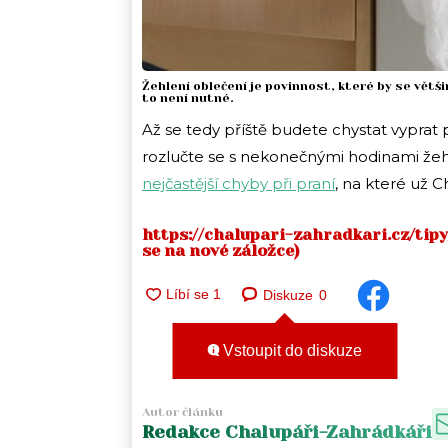
Žehlení oblečení je povinnost, které by se větši
to není nutné.
Až se tedy příště budete chystat vyprat 
rozlučte se s nekonečnými hodinami žehle
nejčastější chyby při praní
, na které už 
https://chalupari-zahradkari.cz/ti
se na nové záložce)
Diskuze
0
Vstoupit do diskuze
Autor článku
Redakce Chalupáři-Zahrádkáři