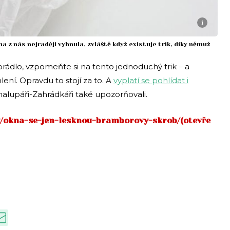
i
na z nás nejraději vyhnula, zvláště když existuje trik, díky němuž
prádlo, vzpomeňte si na tento jednoduchý trik – a
ní. Opravdu to stojí za to. A
vyplatí se pohlídat i
Chalupáři-Zahrádkáři také upozorňovali.
py/okna-se-jen-lesknou-bramborovy-skrob/(otevře