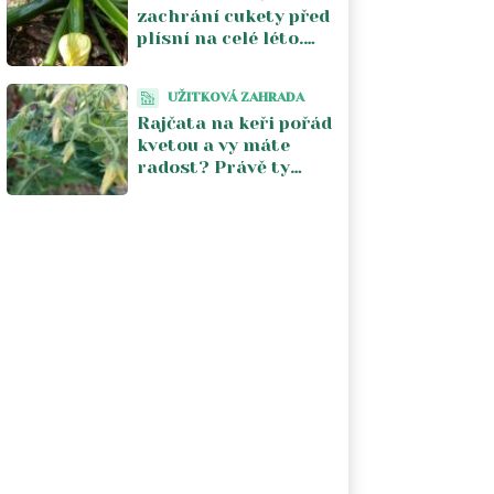
zachrání cukety před
plísní na celé léto.
Stačí jeden postřik
týdně a úroda se
UŽITKOVÁ ZAHRADA
zdvojnásobí
Rajčata na keři pořád
kvetou a vy máte
radost? Právě ty
květy vám kradou
úrodu. V srpnu je
musíte zastavit