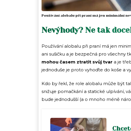
Používání alobalu při praní má jen minimální ne
Nevýhody? Ne tak doce
Používání alobalu při praní má jen mini
ani sušičku a je bezpečná pro všechny t
mohou časem ztratit svůj tvar
a je tře
jednoduše je proto vyhoďte do koše a vyr
Kdo by řekl, že role alobalu může být t
snižuje pomačkání a statické ulpívání, v
bude jednodušší (a o mnoho méně nároč
Chcete