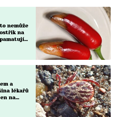
a to nemůže
ostřik na
zpamatují
kem a
šina lékařů
jen na