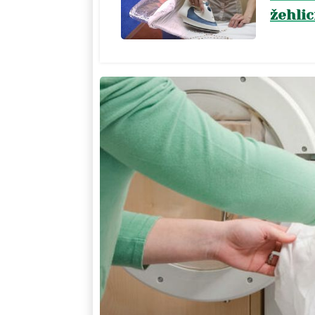
žehli