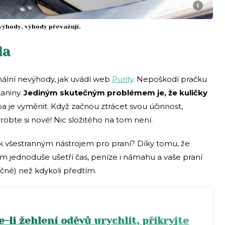
i
výhody, výhody převažují.
la
mální nevýhody, jak uvádí web
Pu
rity
. Nepoškodí pračku
kaniny.
Jediným skutečným problémem je, že kuličky
ba je vyměnit. Když začnou ztrácet svou účinnost,
obte si nové! Nic složitého na tom není.
ak všestranným nástrojem pro praní? Díky tomu, že
ám jednoduše ušetří čas, peníze i námahu a vaše praní
né) než kdykoli předtím.
-li žehlení oděvů urychlit, přikryjte