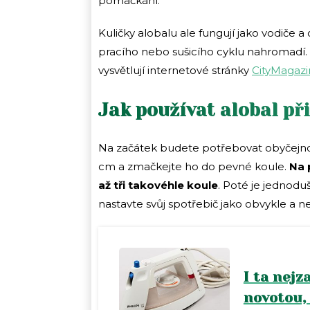
pomačkání.
Kuličky alobalu ale fungují jako vodiče a
pracího nebo sušicího cyklu nahromadí. 
vysvětlují internetové stránky
CityMagaz
Jak používat alobal př
Na začátek budete potřebovat obyčejnou 
cm a zmačkejte ho do pevné koule.
Na 
až tři takovéhle koule
. Poté je jednod
nastavte svůj spotřebič jako obvykle a n
I ta nejz
novotou, 