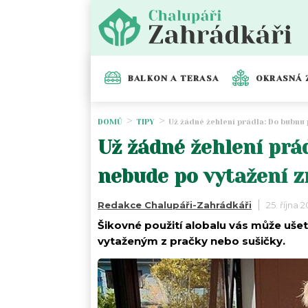
BALKON A TERASA
OKRASNÁ 
DOMŮ
TIPY
Už žádné žehlení prádla: Do bubnu
Už žádné žehlení prá
nebude po vytažení 
Redakce Chalupáři-Zahrádkáři
25. října 
Šikovné použití alobalu vás může uše
vytaženým z pračky nebo sušičky.