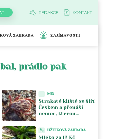
REDAKCE
KONTAKT
TKOVÁ ZAHRADA
ZAJÍMAVOSTI
bal, prádlo pak
MIX
Strakaté klíště se šíří
Českem a přenáší
nemoc, kterou
většina lékařů nezná.
Piják lužní už není jen
UŽITKOVÁ ZAHRADA
na Moravě
Mléko za 12 Kč