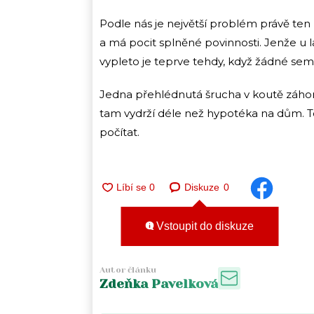
Podle nás je největší problém právě ten 
a má pocit splněné povinnosti. Jenže u la
vypleto je teprve tehdy, když žádné se
Jedna přehlédnutá šrucha v koutě záho
tam vydrží déle než hypotéka na dům. To n
počítat.
Diskuze
0
Vstoupit do diskuze
Autor článku
Zdeňka Pavelková