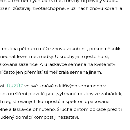
jdelších semenných bank mezi běžnými plevely vůbec.
ržení zůstávají životaschopné, v uzlinách znovu koření a
 rostlina pěťouru může znovu zakořenit, pokud několik
i nechat ležet mezi řádky. U šruchy je to ještě horší;
zkovaná sazenice. A u laskavce semena na květenství
í často jen přemístí téměř zralá semena jinam.
st.
ÚKZÚZ
ve své zprávě o klíčivých semenech v
stou šíření plevelů jsou „vytrhané rostliny ze zahrádek,
ích registrovaných kompostů inspektoři opakovaně
elné a laskavce ohnutého. Šrucha přitom dokáže přežít i
udený domácí kompost ji nezastaví.