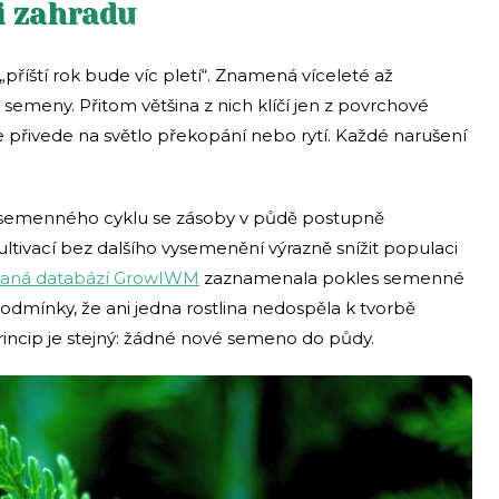
i zahradu
ští rok bude víc pletí“. Znamená víceleté až
meny. Přitom většina z nich klíčí jen z povrchové
 je přivede na světlo překopání nebo rytí. Každé narušení
 semenného cyklu se zásoby v půdě postupně
ultivací bez dalšího vysemenění výrazně snížit populaci
ovaná databází GrowIWM
zaznamenala pokles semenné
odmínky, že ani jedna rostlina nedospěla k tvorbě
rincip je stejný: žádné nové semeno do půdy.