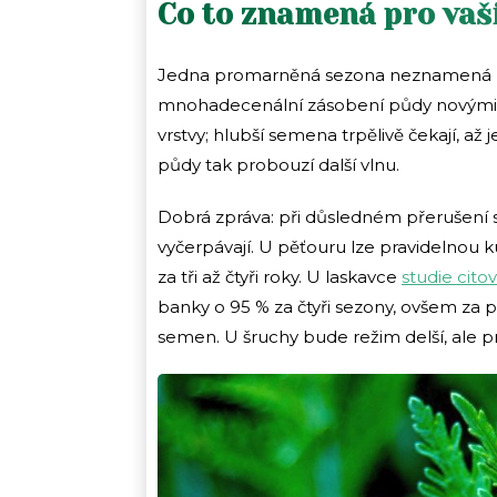
Co to znamená pro vaš
Jedna promarněná sezona neznamená „pří
mnohadecenální zásobení půdy novými se
vrstvy; hlubší semena trpělivě čekají, až
půdy tak probouzí další vlnu.
Dobrá zpráva: při důsledném přerušení
vyčerpávají. U pěťouru lze pravidelnou k
za tři až čtyři roky. U laskavce
studie cit
banky o 95 % za čtyři sezony, ovšem za p
semen. U šruchy bude režim delší, ale p