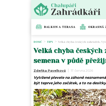
BALKON A TERASA
OKRASNÁ 
DOMŮ
TIPY
Velká chyba českých zahrádek. Vytr
Velká chyba českých 
semena v půdě přežijí
Zdeňka Pavelková
17. června 2026
Vytržené plevele na záhoně neznamená 
být teprve jeho začátek, a to na desítky