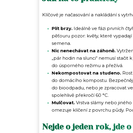
Klíčové je načasování a nakládání s vytrh
Plít brzy.
Ideálně ve fázi prvních čty
pěťouru pozor: květy, které vypadaj
semena.
Nic nenechávat na záhoně.
Vytržen
„pár hodin na slunci“ nemusí stačit
do úsporného režimu a přežívá.
Nekompostovat na studeno.
Rostl
do domácího kompostu. Bezpečnější
do bioodpadu, nebo je zpracovat 
spolehlivě překročí 60 °C.
Mulčovat.
Vrstva slámy nebo jiného 
omezuje klíčení z povrchu půdy. P
Nejde o jeden rok, jde 