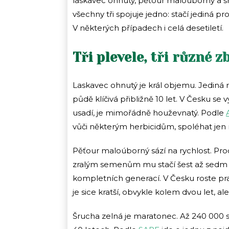
laskavec ohnutý, pěťour maloúborný a š
všechny tři spojuje jedno: stačí jediná 
V některých případech i celá desetiletí.
Tři plevele, tři různé 
Laskavec ohnutý je král objemu. Jediná r
půdě klíčivá přibližně 10 let. V Česku se 
usadí, je mimořádně houževnatý. Podle
vůči některým herbicidům, spoléhat jen n
Pěťour maloúborný sází na rychlost. Prod
zralým semenům mu stačí šest až sedm t
kompletních generací. V Česku roste p
je sice kratší, obvykle kolem dvou let, a
Šrucha zelná je maratonec. Až 240 000 se