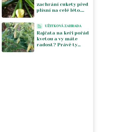
zachrání cukety před
plísní na celé léto.
Stačí jeden postřik
týdně a úroda se
UŽITKOVÁ ZAHRADA
zdvojnásobí
Rajčata na keři pořád
kvetou a vy máte
radost? Právě ty
květy vám kradou
úrodu. V srpnu je
musíte zastavit