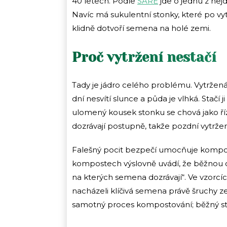
40 letech. Podle
SARE
jde o jednu z ne
Navíc má sukulentní stonky, které po vyt
klidně dotvoří semena na holé zemi.
Proč vytržení nestačí
Tady je jádro celého problému. Vytržená
dní nesvítí slunce a půda je vlhká. Stačí j
ulomený kousek stonku se chová jako ří
dozrávají postupně, takže pozdní vytržen
Falešný pocit bezpečí umocňuje kompo
kompostech výslovně uvádí, že běžnou ce
na kterých semena dozrávají“. Ve vzorc
nacházeli klíčivá semena právě šruchy z
samotný proces kompostování; běžný st