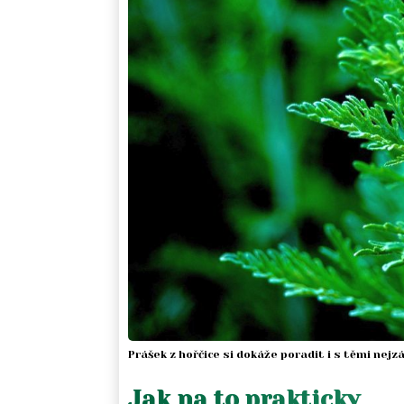
Prášek z hořčice si dokáže poradit i s těmi nejz
Jak na to prakticky