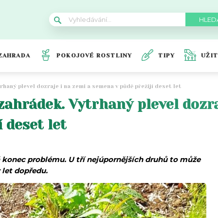
ZAHRADA
POKOJOVÉ ROSTLINY
TIPY
UŽI
haný plevel dozraje i na zemi a semena v půdě přežijí deset let
zahrádek. Vytrhaný plevel dozra
 deset let
konec problému. U tří nejúpornějších druhů to může
 let dopředu.