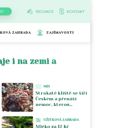
REDAKCE
KONTAKT
TKOVÁ ZAHRADA
ZAJÍMAVOSTI
je i na zemi a
MIX
Strakaté klíště se šíří
Českem a přenáší
nemoc, kterou
většina lékařů nezná.
Piják lužní už není jen
UŽITKOVÁ ZAHRADA
na Moravě
Mléko za 12 Kč