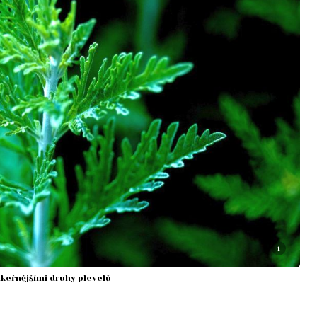
i
ákeřnějšími druhy plevelů