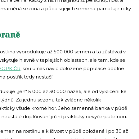
rucha zelná. Každý z nich má jinou superschopnost a
promarněná sezona a půda si jejich semena pamatuje roky.
zbraně
ostlina vyprodukuje až 500 000 semen a ta zůstávají v
vyskytuje hlavně v teplejších oblastech, ale tam, kde se
AOPK ČR
jsou u nás navíc doložené populace odolné
a postřik tedy nestačí.
ukuje „jen“ 5 000 až 30 000 nažek, ale od vyklíčení ke
ýdnů. Za jednu sezonu tak zvládne několik
rakticky všude kromě hor. Jeho semenná banka v půdě
le neustálé doplňování ji činí prakticky nevyčerpatelnou.
men na rostlinu a klíčivost v půdě doložená i po 30 až