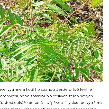
i
evel vytrhne a hodí ho stranou. Jenže právě tenhle
lém vyřeší, nebo znásobí. Na českých zeleninových
, která dokáže dokončit svůj životní cyklus i po vytržení: