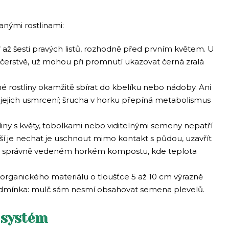
anými rostlinami:
ř až šesti pravých listů, rozhodně před prvním květem. U
í čerstvě, už mohou při promnutí ukazovat černá zralá
é rostliny okamžitě sbírat do kbelíku nebo nádoby. Ani
 k jejich usmrcení; šrucha v horku přepíná metabolismus
iny s květy, tobolkami nebo viditelnými semeny nepatří
 je nechat je uschnout mimo kontakt s půdou, uzavřít
ve správně vedeném horkém kompostu, kde teplota
organického materiálu o tloušťce 5 až 10 cm výrazně
odmínka: mulč sám nesmí obsahovat semena plevelů.
o systém