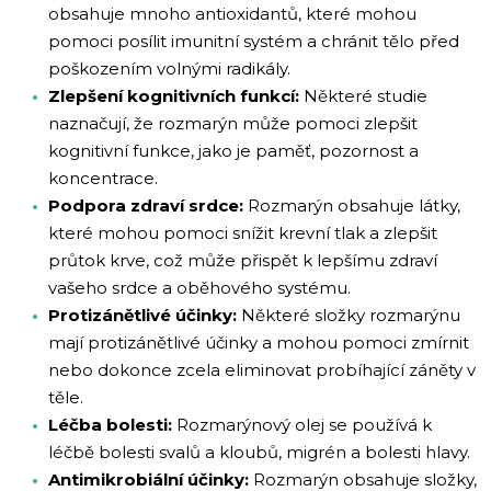
obsahuje mnoho antioxidantů, které mohou
pomoci posílit imunitní systém a chránit tělo před
poškozením volnými radikály.
Zlepšení kognitivních funkcí:
Některé studie
naznačují, že rozmarýn může pomoci zlepšit
kognitivní funkce, jako je paměť, pozornost a
koncentrace.
Podpora zdraví srdce:
Rozmarýn obsahuje látky,
které mohou pomoci snížit krevní tlak a zlepšit
průtok krve, což může přispět k lepšímu zdraví
vašeho srdce a oběhového systému.
Protizánětlivé účinky:
Některé složky rozmarýnu
mají protizánětlivé účinky a mohou pomoci zmírnit
nebo dokonce zcela eliminovat probíhající záněty v
těle.
Léčba bolesti:
Rozmarýnový olej se používá k
léčbě bolesti svalů a kloubů, migrén a bolesti hlavy.
Antimikrobiální účinky:
Rozmarýn obsahuje složky,