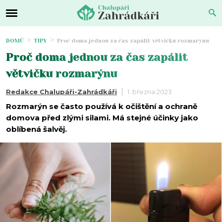
DOMŮ
TIPY
Proč doma jednou za čas zapálit větvičku rozmarýnu
Proč doma jednou za čas zapálit
větvičku rozmarýnu
Redakce Chalupáři-Zahrádkáři
1. března 2023
Rozmarýn se často používá k očištění a ochraně
domova před zlými silami. Má stejné účinky jako
oblíbená šalvěj.