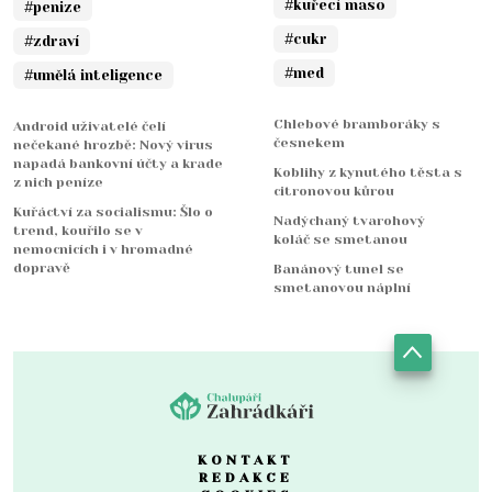
#kuřecí maso
#penize
#cukr
#zdraví
#med
#umělá inteligence
Chlebové bramboráky s
Android uživatelé čelí
česnekem
nečekané hrozbě: Nový virus
napadá bankovní účty a krade
Koblihy z kynutého těsta s
z nich peníze
citronovou kůrou
Kuřáctví za socialismu: Šlo o
Nadýchaný tvarohový
trend, kouřilo se v
koláč se smetanou
nemocnicích i v hromadné
dopravě
Banánový tunel se
smetanovou náplní
KONTAKT
REDAKCE