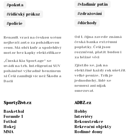
#vladimir putin
#pokuta
#zdražování
#řidičský průkaz
#důchody
#policie
Od 1. října zavede známá
Renault vrací na českou scénu
česká banka extrémní
nejhezčí auto za pohádkovou
poplatky. Češi jsou
cenu. Má obří kufr a spolehlivý
rozzuřeni, platit budou i
motor bez kapky elektrifikace
za běžné věci
„Čínská Kia Sportage“ se
Zjistilo se, jak na
uvádí na trh. Inteligentní SUV
elektřině každý rok ušetřit
poháněné výhradně benzínem
velké peníze. Trik je
si Češi zamilují víc než Škodu a
jednoduchý, lidé se
Dacii
nemusí ani nijak
omezovat
SportyŽivě.cz
ADBZ.cz
Basketbal
Hobby
Formule 1
Interiéry
Fotbal
Rekonstrukce
Hokej
Rekreační objekty
MMA
Rodinné domy