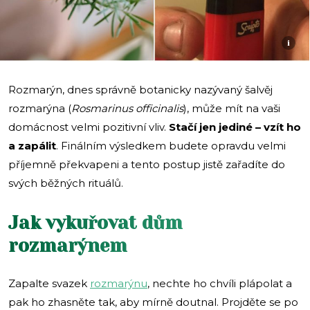
i
Rozmarýn, dnes správně botanicky nazývaný šalvěj
rozmarýna (
Rosmarinus officinalis
), může mít na vaši
domácnost velmi pozitivní vliv.
Stačí jen jediné – vzít ho
a zapálit
. Finálním výsledkem budete opravdu velmi
příjemně překvapeni a tento postup jistě zařadíte do
svých běžných rituálů.
Jak vykuřovat dům
rozmarýnem
Zapalte svazek
rozmarýnu
, nechte ho chvíli plápolat a
pak ho zhasněte tak, aby mírně doutnal. Projděte se po