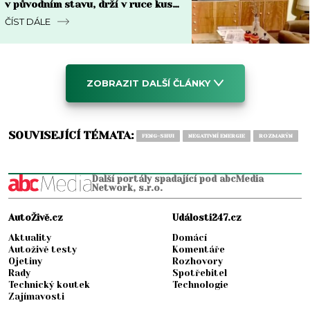
v původním stavu, drží v ruce kus
za 8 000 Kč i víc
ČÍST DÁLE
ZOBRAZIT DALŠÍ ČLÁNKY
SOUVISEJÍCÍ TÉMATA:
FENG-SHUI
NEGATIVNÍ ENERGIE
ROZMARÝN
Další portály spadající pod abcMedia
Network, s.r.o.
AutoŽivě.cz
Události247.cz
Aktuality
Domácí
Autoživě testy
Komentáře
Ojetiny
Rozhovory
Rady
Spotřebitel
Technický koutek
Technologie
Zajímavosti