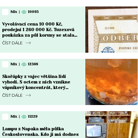
Mix
|
10093
Vyvolávací cena 10 000 Kč,
prodejní 1 260 000 Kč. Tuzexová
poukázka za půl koruny se stala
nejdražším bonem v české historii
ČÍST DÁLE
Mix
|
12368
Skořápky z vajec většina lidí
vyhodí. S octem z nich vznikne
vápníkový koncentrát, který
chřadnoucím rostlinám vrátí sílu
ČÍST DÁLE
Mix
|
11229
Lampu z Napaka měla půlka
Československa. Kdo ji má dodnes