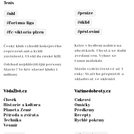
Tenis
#penize
#nhl
#úklid
#fortuna-liga
#pěstování
#fc-viktoria-plzen
Krize v bydlení nabírá na
Český klub vyhodil hokejového
obrátkách. Chystá se další
reprezentanta kvůli
zvedání cen. Vyhne se
závislosti. Utekl do ruské KHL
tomu málokdo
Odchod nejdůležitější persony
Máslo vydrží čerstvé až 3
Slavie? Ve hře slavné kluby i
roky: Stačí ho přepustit a
miliony
skladovat ve sklenici
VědaŽivě.cz
Vařímedobroty.cz
Člověk
Cukroví
Historie a kultura
Omáčky
Planeta Země
Předkrmy
Příroda a zvířata
Recepty
Technika
Rychlé pokrmy
Vesmír