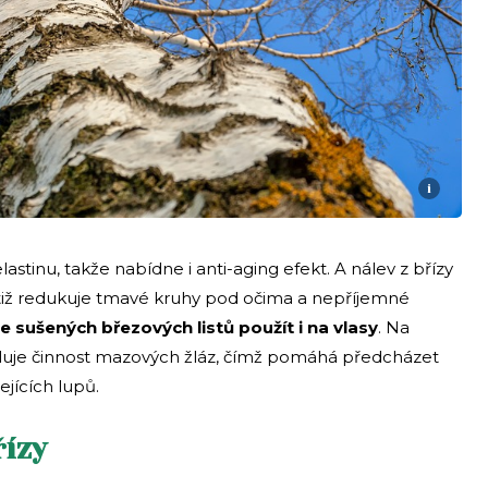
i
astinu, takže nabídne i anti-aging efekt. A nálev z břízy
 totiž redukuje tmavé kruhy pod očima a nepříjemné
e sušených březových listů použít i na vlasy
. Na
uje činnost mazových žláz, čímž pomáhá předcházet
ejících lupů.
řízy