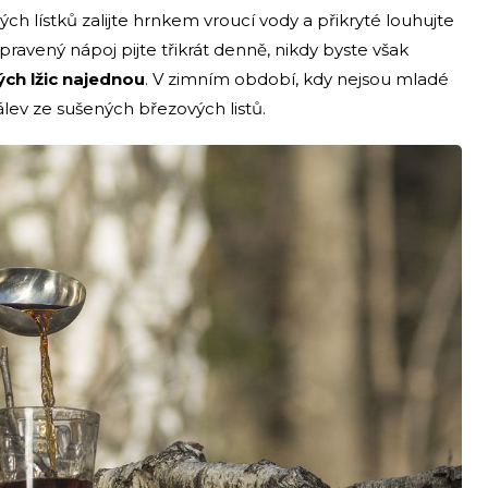
h lístků zalijte hrnkem vroucí vody a přikryté louhujte
ipravený nápoj pijte třikrát denně, nikdy byste však
ých lžic najednou
. V zimním období, kdy nejsou mladé
álev ze sušených březových listů.