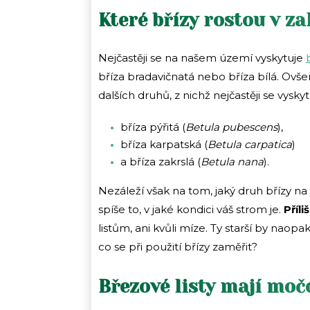
Které břízy rostou v z
Nejčastěji se na našem území vyskytuje
bříza bradavičnatá nebo bříza bílá. Ovš
dalších druhů, z nichž nejčastěji se vyskytuj
bříza pýřitá (
Betula pubescens
),
bříza karpatská
(
Betula carpatica
)
a bříza zakrslá
(
Betula nana
).
Nezáleží však na tom, jaký druh břízy na
spíše to, v jaké kondici váš strom je.
Příl
listům, ani kvůli míze. Ty starší by na
co se při použití břízy zaměřit?
Březové listy mají mo