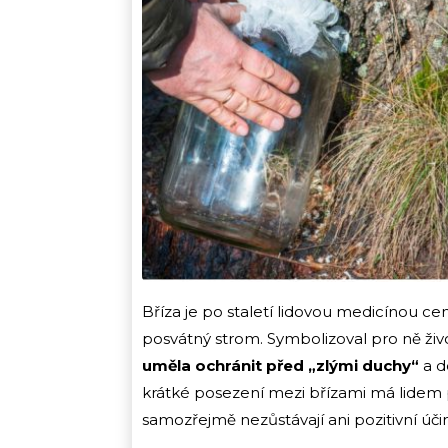
Bříza je po staletí lidovou medicínou cen
posvátný strom. Symbolizoval pro ně živ
uměla ochránit před „zlými duchy“
a d
krátké posezení mezi břízami má lidem př
samozřejmě nezůstávají ani pozitivní účin