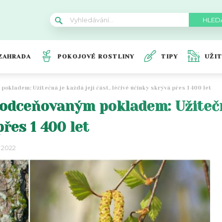
ZAHRADA
POKOJOVÉ ROSTLINY
TIPY
UŽI
okladem: Užitečná je každá její část, léčivé účinky skrývá přes 1 400 let
podceňovaným pokladem: Užitečná
řes 1 400 let
 2022