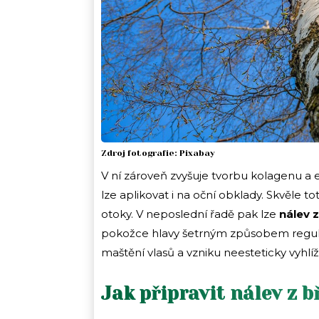
Zdroj fotografie: Pixabay
V ní zároveň zvyšuje tvorbu kolagenu a el
lze aplikovat i na oční obklady. Skvěle
otoky. V neposlední řadě pak lze
nálev z
pokožce hlavy šetrným způsobem regul
maštění vlasů a vzniku neesteticky vyhlíž
Jak připravit nálev z b