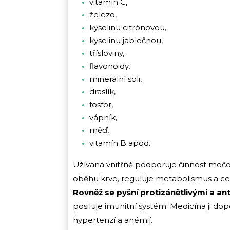
vitamín C,
železo,
kyselinu citrónovou,
kyselinu jablečnou,
třísloviny,
flavonoidy,
minerální soli,
draslík,
fosfor,
vápník,
měď,
vitamín B apod.
Užívaná vnitřně podporuje činnost moč
oběhu krve, reguluje metabolismus a celk
Rovněž se pyšní protizánětlivými a an
posiluje imunitní systém. Medicína ji d
hypertenzí a anémií.