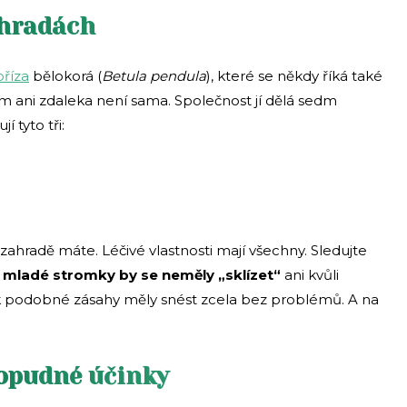
ahradách
bříza
bělokorá
(
Betula pendula
), které se někdy říká také
em ani zdaleka není sama. Společnost jí dělá sedm
í tyto tři:
 zahradě máte. Léčivé vlastnosti mají všechny. Sledujte
iš mladé stromky by se neměly „sklízet“
ani kvůli
opak podobné zásahy měly snést zcela bez problémů. A na
čopudné účinky