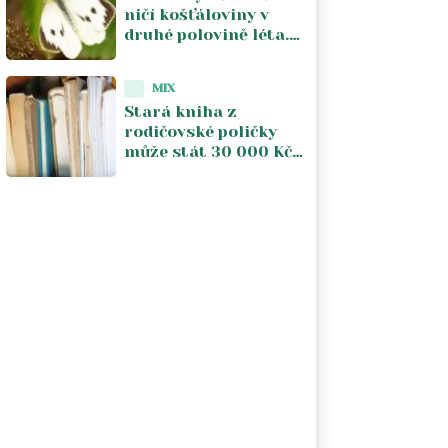
ničí košťáloviny v
druhé polovině léta.
Včasná kontrola listů
omezuje škody
MIX
Stará kniha z
rodičovské poličky
může stát 30 000 Kč.
Záleží na třech
věcech, které většina
lidí ani nekontroluje