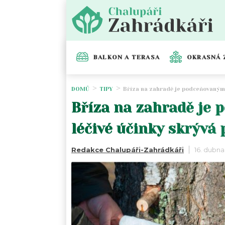
BALKON A TERASA
OKRASNÁ 
DOMŮ
TIPY
Bříza na zahradě je podceňovaným p
Bříza na zahradě je 
léčivé účinky skrývá p
Redakce Chalupáři-Zahrádkáři
16. dubna