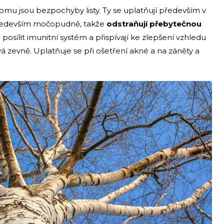
tromu jsou bezpochyby listy. Ty se uplatňují především v
především močopudně, takže
odstraňují přebytečnou
posílit imunitní systém a přispívají ke zlepšení vzhledu
á zevně. Uplatňuje se při ošetření akné a na záněty a