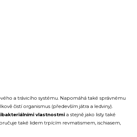
ového a trávicího systému. Napomáhá také správnému
ově čistí organismus (především játra a ledviny).
tibakteriálními vlastnostmi
a stejně jako listy také
oporučuje také lidem trpícím revmatismem, ischiasem,