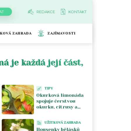
REDAKCE
KONTAKT
TKOVÁ ZAHRADA
ZAJÍMAVOSTI
 je každá její část,
TIPY
Okurková limonáda
spojuje čerstvou
okurku, citrusy a
bylinky bez přemíry
cukru
UŽITKOVÁ ZAHRADA
Housenky bělásků