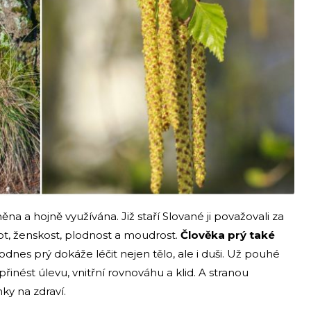
ěna a hojně využívána. Již staří Slované ji považovali za
ot, ženskost, plodnost a moudrost.
Člověka prý také
odnes prý dokáže léčit nejen tělo, ale i duši. Už pouhé
inést úlevu, vnitřní rovnováhu a klid. A stranou
ky na zdraví.