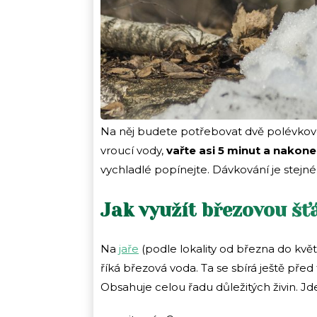
Na něj budete potřebovat dvě polévkové 
vroucí vody,
vařte asi 5 minut a nakone
vychladlé popínejte. Dávkování je stejné 
Jak využít březovou šť
Na
jaře
(podle lokality od března do květ
říká březová voda. Ta se sbírá ještě před
Obsahuje celou řadu důležitých živin. Jd