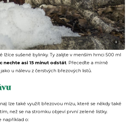
i
lžíce sušené bylinky. Ty zalijte v menším hrnci 500 ml
c nechte asi 15 minut odstát
. Přeceďte a mírně
jako u nálevu z čerstvých březových listů.
ávu
na) lze také využít březovou mízu, které se někdy také
 tím, než se na stromku objeví první zelené lístky.
e například o: