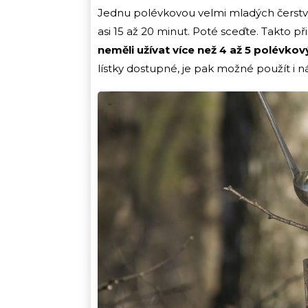
Jednu polévkovou velmi mladých čerstvýc
asi 15 až 20 minut. Poté sceďte. Takto př
neměli užívat více než 4 až 5 polévkov
lístky dostupné, je pak možné použít i n