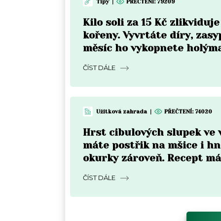
Tipy
|
PŘEČTENÍ:
79209
Kilo soli za 15 Kč zlikviduje
kořeny. Vyvrtáte díry, zasy
měsíc ho vykopnete holým
ČÍST DÁLE
Užitková zahrada
|
PŘEČTENÍ:
74020
Hrst cibulových slupek ve 
máte postřik na mšice i hn
okurky zároveň. Recept má
kroky
ČÍST DÁLE