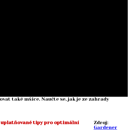
vat také mšice. Naučte se, jak je ze zahrady
 uplatňované tipy pro optimální
Zdroj:
Gardener