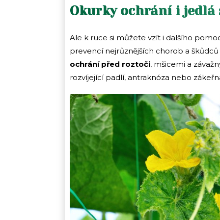
Okurky ochrání i jedlá
Ale k ruce si můžete vzít i dalšího pomoc
prevencí nejrůznějších chorob a škůdců
ochrání před roztoči
, mšicemi a závažn
rozvíjející padlí, antraknóza nebo zákeřná