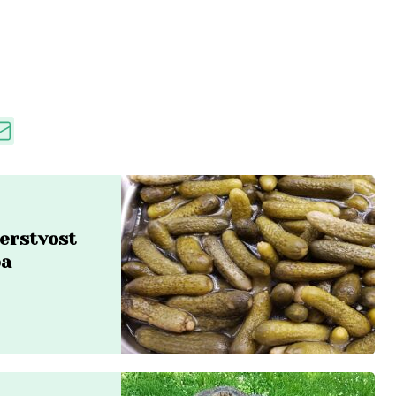
čerstvost
ba