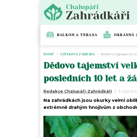
BALKON A TERASA
OKRASNÁ 
DOMŮ
UŽITKOVÁ ZAHRADA
Dědovo tajemství ve
Dědovo tajemství velk
posledních 10 let a 
Redakce Chalupáři-Zahrádkáři
5. srpna 
Na zahrádkách jsou okurky velmi oblíb
extrémně drahým hnojivům z obchod