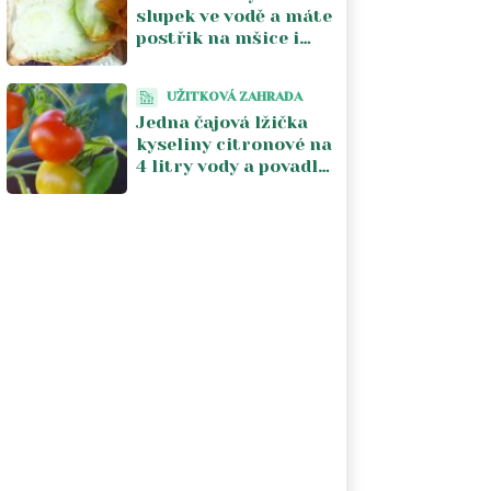
slupek ve vodě a máte
postřik na mšice i
hnojivo na okurky
zároveň. Recept má
UŽITKOVÁ ZAHRADA
čtyři kroky
Jedna čajová lžička
kyseliny citronové na
4 litry vody a povadlá
rajčata se vzpamatují
za pár dní. Stojí to 5
Kč