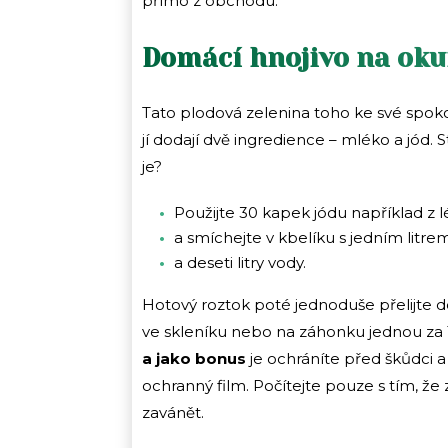
přímo z obchodu.
Domácí hnojivo na oku
Tato plodová zelenina toho ke své spoko
jí dodají dvě ingredience – mléko a jód. 
je?
Použijte 30 kapek jódu například z 
a smíchejte v kbelíku s jedním litr
a deseti litry vody.
Hotový roztok poté jednoduše přelijte do
ve skleníku nebo na záhonku jednou za 
a jako bonus
je ochráníte před škůdci a
ochranný film. Počítejte pouze s tím, ž
zavánět.