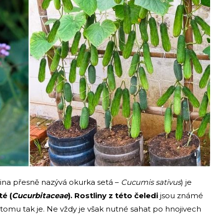
i
lina přesně nazývá okurka setá –
Cucumis sativus
) je
té (
Cucurbitaceae
)‎. Rostliny z této čeledi
jsou známé
 tomu tak je. Ne vždy je však nutné sahat po hnojivech