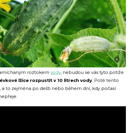
i
 namíchaným roztokem
sody
, nebudou se vás tyto potíže
évkové lžíce rozpustit v 10 litrech vody
. Poté tento
í, a to zejména po dešti nebo během dní, kdy počasí
nepřeje.