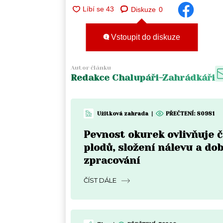
Diskuze
0
Vstoupit do diskuze
Autor článku
Redakce Chalupáři-Zahrádkáři
Užitková zahrada
|
PŘEČTENÍ:
80981
Pevnost okurek ovlivňuje 
plodů, složení nálevu a do
zpracování
ČÍST DÁLE