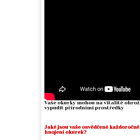
Vaše okurky mohou na vitalitě ohrožo
vypudit přírodními prostředky
Jaké jsou vaše osvědčené každoročně
hnojení okurek?