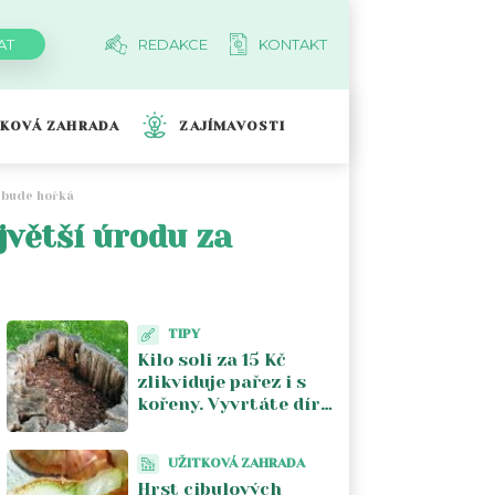
REDAKCE
KONTAKT
TKOVÁ ZAHRADA
ZAJÍMAVOSTI
nebude hořká
jvětší úrodu za
TIPY
Kilo soli za 15 Kč
zlikviduje pařez i s
kořeny. Vyvrtáte díry,
zasypete a za měsíc
ho vykopnete holýma
UŽITKOVÁ ZAHRADA
rukama
Hrst cibulových