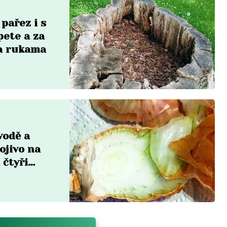
 pařez i s
pete a za
a rukama
vodě a
ojivo na
 čtyři