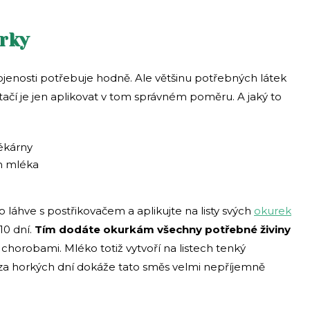
rky
jenosti potřebuje hodně. Ale většinu potřebných látek
Stačí je jen aplikovat v tom správném poměru. A jaký to
lékárny
em mléka
 láhve s postřikovačem a aplikujte na listy svých
okurek
10 dní.
Tím dodáte okurkám všechny potřebné živiny
 chorobami. Mléko totiž vytvoří na listech tenký
e za horkých dní dokáže tato směs velmi nepříjemně