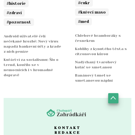
#cukr
#historie
#kuřecí maso
#zdraví
#med
#pozornost
Chlebové bramboráky s
Android uživatelé čelí
česnekem
nečekané hrozbě: Nový virus
napadá bankovní účty a krade
Koblihy z kynutého těsta s
z nich peníze
citronovou kůrou
Kuřáctví za socialismu: Šlo o
Nadýchaný tvarohový
trend, kouřilo se v
koláč se smetanou
nemocnicích i v hromadné
dopravě
Banánový tunel se
smetanovou náplní
KONTAKT
REDAKCE