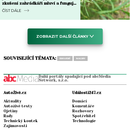
zkušení zahrádkáři mluví a funguje
do týdne
ČÍST DÁLE
ZOBRAZIT DALŠÍ ČLÁNKY
SOUVISEJÍCÍ TÉMATA:
HNOJENÍ
MALINY
Další portály spadající pod abcMedia
Network, s.r.o.
AutoŽivě.cz
Události247.cz
Aktuality
Domácí
Autoživě testy
Komentáře
Ojetiny
Rozhovory
Rady
Spotřebitel
Technický koutek
Technologie
Zajímavosti