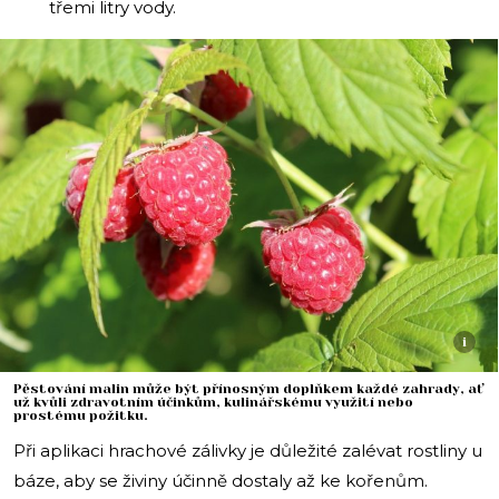
třemi litry vody.
i
Pěstování malin může být přínosným doplňkem každé zahrady, ať
už kvůli zdravotním účinkům, kulinářskému využití nebo
prostému požitku.
Při aplikaci hrachové zálivky je důležité zalévat rostliny u
báze, aby se živiny účinně dostaly až ke kořenům.