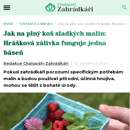
DOMŮ
UŽITKOVÁ ZAHRADA
Jak na plný koš sladkých malin: Hrášková 
Jak na plný koš sladkých malin:
Hrášková zálivka funguje jedna
báseň
Redakce Chalupáři-Zahrádkáři
13. července 2024
Pokud zahrádkáři porozumí specifickým potřebám
malin a budou používat přírodní, účinná hnojiva,
mohou se těšit z bohaté úrody.