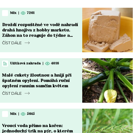
Mix
|
7261
Droždí rozpuštěné ve vodě nahradí
drahá hnojiva z hobby marketu.
Záhon na to reaguje do týdne a
rozdíl je vidět pouhým okem
ČÍST DÁLE
Užitková zahrada
|
4016
Malé cukety žloutnou a hnijí při
špatném opylení. Pomáhá ruční
opylení ranním samčím květem
ČÍST DÁLE
Mix
|
5645
Vroucí voda přímo na kořen:
jednoduchý trik na pýr, o kterém