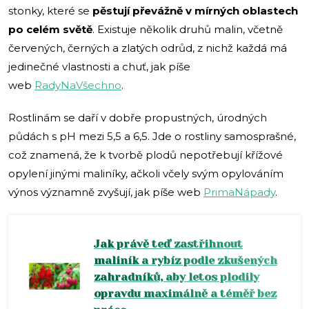
stonky, které se
pěstují převážně v mírných oblastech
po celém světě
. Existuje několik druhů malin, včetně
červených, černých a zlatých odrůd, z nichž každá má
jedinečné vlastnosti a chuť, jak píše
web
RadyNaVšechno
.
Rostlinám se daří v dobře propustných, úrodných
půdách s pH mezi 5,5 a 6,5. Jde o rostliny samosprašné,
což znamená, že k tvorbě plodů nepotřebují křížové
opylení jinými maliníky, ačkoli včely svým opylováním
výnos významně zvyšují, jak píše web
PrimaNápady
.
Jak právě teď zastřihnout
maliník a rybíz podle zkušených
zahradníků, aby letos plodily
opravdu maximálně a téměř bez