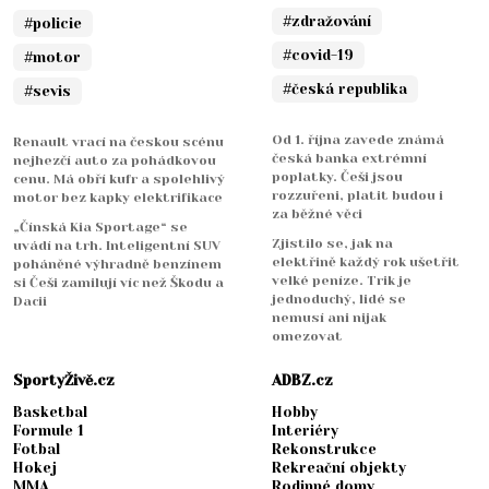
#zdražování
#policie
#covid-19
#motor
#česká republika
#sevis
Od 1. října zavede známá
Renault vrací na českou scénu
česká banka extrémní
nejhezčí auto za pohádkovou
poplatky. Češi jsou
cenu. Má obří kufr a spolehlivý
rozzuřeni, platit budou i
motor bez kapky elektrifikace
za běžné věci
„Čínská Kia Sportage“ se
Zjistilo se, jak na
uvádí na trh. Inteligentní SUV
elektřině každý rok ušetřit
poháněné výhradně benzínem
velké peníze. Trik je
si Češi zamilují víc než Škodu a
jednoduchý, lidé se
Dacii
nemusí ani nijak
omezovat
SportyŽivě.cz
ADBZ.cz
Basketbal
Hobby
Formule 1
Interiéry
Fotbal
Rekonstrukce
Hokej
Rekreační objekty
MMA
Rodinné domy