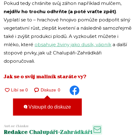
Pokud tedy chráníte svůj záhon například mulčem,
nejdřív ho trochu odhrňte (a poté vraťte zpět)
.
Vyplatí se to – hrachové hnojivo pomůže podpořit silný
vegetativní růst, zlepšit kvetení a následně samozřejmě
také i zvýšit produkci plodů. A vyzkoušet můžete i
mléko, které
obsahuje živiny jako dusík, vápník
a další
stopové prvky, jak už Chalupáři-Zahrádkáři
doporučovali.
Jak se o svůj maliník staráte vy?
Diskuze
0
Vstoupit do diskuze
Autor článku
Redakce Chalupáři-Zahrádkáři