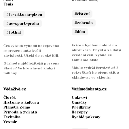
Tenis
#čištění
#fc-viktoria-plzen
#zahrada
#ac-spart-praha
#dům
#fotbal
Krize v bydlení nabírá na
Český klub vyhodil hokejového
obrátkách. Chystá se další
reprezentanta kvůli
zvedání cen. Vyhne se
závislosti. Utekl do ruské KHL
tomu málokdo
Odchod nejdůležitější persony
Máslo vydrží čerstvé až 3
Slavie? Ve hře slavné kluby i
roky: Stačí ho přepustit a
miliony
skladovat ve sklenici
VědaŽivě.cz
Vařímedobroty.cz
Člověk
Cukroví
Historie a kultura
Omáčky
Planeta Země
Předkrmy
Příroda a zvířata
Recepty
Technika
Rychlé pokrmy
Vesmír