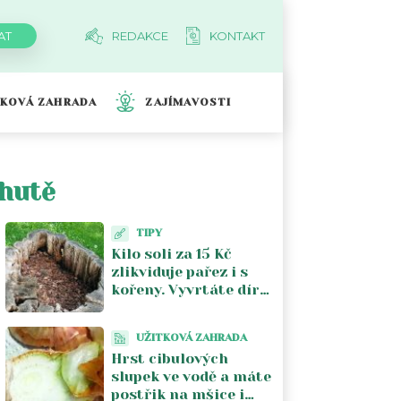
REDAKCE
KONTAKT
TKOVÁ ZAHRADA
ZAJÍMAVOSTI
chutě
TIPY
Kilo soli za 15 Kč
zlikviduje pařez i s
kořeny. Vyvrtáte díry,
zasypete a za měsíc
ho vykopnete holýma
UŽITKOVÁ ZAHRADA
rukama
Hrst cibulových
slupek ve vodě a máte
postřik na mšice i