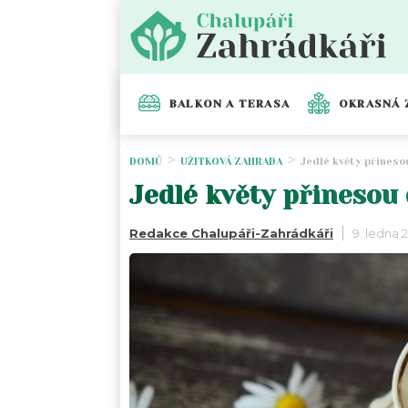
BALKON A TERASA
OKRASNÁ 
DOMŮ
UŽITKOVÁ ZAHRADA
Jedlé květy přineso
Jedlé květy přinesou 
Redakce Chalupáři-Zahrádkáři
9. ledna 