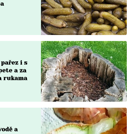
ba
 pařez i s
pete a za
a rukama
vodě a