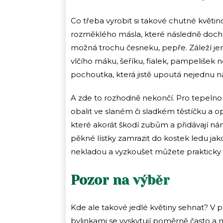
Co třeba vyrobit si takové chutné květin
rozměklého másla, které následně dochutí
možná trochu česneku, pepře. Záleží je
vlčího máku, šeříku, fialek, pampelišek 
pochoutka, která jistě upoutá nejednu n
A zde to rozhodně nekončí. Pro tepelno
obalit ve slaném či sladkém těstíčku a opé
které akorát škodí zubům a přidávají nám
pěkné lístky zamrazit do kostek ledu jak
nekladou a vyzkoušet můžete prakticky 
Pozor na výběr
Kde ale takové jedlé květiny sehnat? V prv
bylinkami se vyskytují poměrně často a m