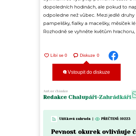
dopoledních hodinách, ale pokud to napří
odpoledne než vůbec. Mezi jedlé druhy p
pampelišky, fialky a macešky, měsíček lé
Rozhodně se vyhněte květům hrachoru, ša
Diskuze
0
Vstoupit do diskuze
Autor článku
Redakce Chalupáři-Zahrádkáři
Užitková zahrada
|
PŘEČTENÍ:
10223
Pevnost okurek ovlivňuje 