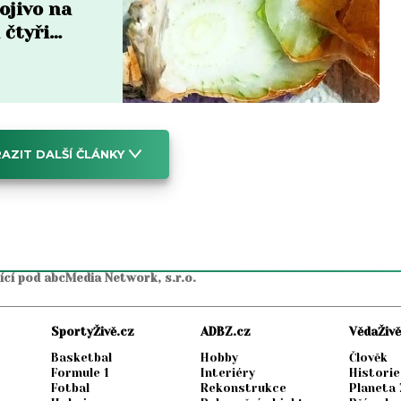
ojivo na
 čtyři
AZIT DALŠÍ ČLÁNKY
jící pod abcMedia Network, s.r.o.
SportyŽivě.cz
ADBZ.cz
VědaŽivě
Basketbal
Hobby
Člověk
Formule 1
Interiéry
Historie
Fotbal
Rekonstrukce
Planeta