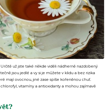
 Určitě už jste také někde viděli nádherně nazdobený
tečně jsou jedlé a vy si je můžete v klidu a bez rizika
eré mají ovocnou, jiné zase spíše kořeněnou chuť.
chlorofyl, vitamíny a antioxidanty a mohou zajímavě
vět?