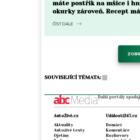
máte postřik na mšice i hn
okurky zároveň. Recept má
kroky
ČÍST DÁLE
ZOBR
SOUVISEJÍCÍ TÉMATA:
Další portály spada
AutoŽivě.cz
Události247.cz
Aktuality
Domácí
Autoživě testy
Komentáře
Ojetiny
Rozhovory