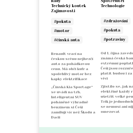
Rady
Spotřebitel
Technický koutek
Technologie
Zajímavosti
#zdražování
#pokuta
#pokuta
#motor
#potraviny
#čínská auta
Od 1. října zaved
Renault vrací na
známá česká ba
českou scénu nejhezčí
extrémní poplatk
auto za pohádkovou
Češi jsou rozzuře
cenu. Má obří kufr a
platit budou i za
spolehlivý motor bez
věci
kapky elektrifikace
Zjistilo se, jak n
„Čínská Kia Sportage“
elektřině každý 
se uvádí na trh.
ušetřit velké pen
Inteligentní SUV
Trik je jednoduch
poháněné výhradně
se nemusí ani ni
benzínem si Češi
omezovat
zamilují víc než Škodu a
Dacii