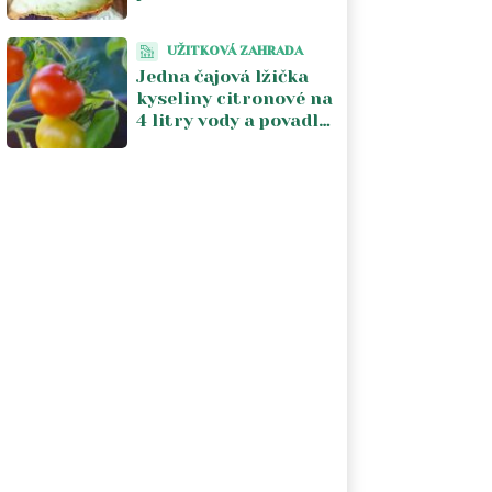
hnojivo na okurky
zároveň. Recept má
UŽITKOVÁ ZAHRADA
čtyři kroky
Jedna čajová lžička
kyseliny citronové na
4 litry vody a povadlá
rajčata se vzpamatují
za pár dní. Stojí to 5
Kč