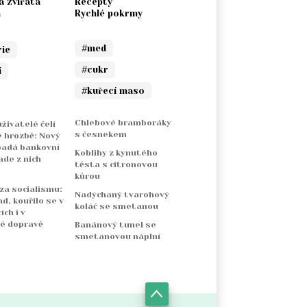
a zvířata
Recepty
a
Rychlé pokrmy
#med
rie
#cukr
í
#kuřecí maso
Chlebové bramboráky
živatelé čelí
s česnekem
 hrozbě: Nový
padá bankovní
Koblihy z kynutého
ade z nich
těsta s citronovou
kůrou
 za socialismu:
Nadýchaný tvarohový
nd, kouřilo se v
koláč se smetanou
ch i v
é dopravě
Banánový tunel se
smetanovou náplní