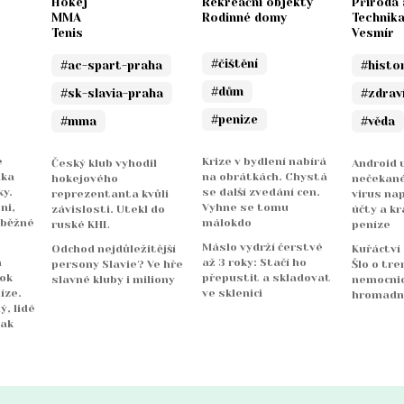
Hokej
Rekreační objekty
Příroda 
MMA
Rodinné domy
Technik
Tenis
Vesmír
#čištění
#ac-spart-praha
#histo
#dům
#sk-slavia-praha
#zdrav
#penize
#mma
#věda
e
Krize v bydlení nabírá
Český klub vyhodil
Android u
nka
na obrátkách. Chystá
hokejového
nečekané
y.
se další zvedání cen.
reprezentanta kvůli
virus na
ni,
Vyhne se tomu
závislosti. Utekl do
účty a kr
 běžné
málokdo
ruské KHL
peníze
Máslo vydrží čerstvé
Odchod nejdůležitější
Kuřáctví
a
až 3 roky: Stačí ho
persony Slavie? Ve hře
Šlo o tre
rok
přepustit a skladovat
slavné kluby i miliony
nemocnicí
íze.
ve sklenici
hromadn
ý, lidé
jak