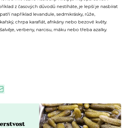
klad z časových důvodů nestíháte, je lepší je nasbírat
atří například levandule, sedmikrásky, růže,
kařský, chrpa karafiát, afrikány nebo bezové květy.
lvěje, verbeny, narcisu, máku nebo třeba azalky.
čerstvost