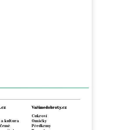
.cz
Vařímedobroty.cz
Cukroví
 a kultura
Omáčky
 Země
Předkrmy