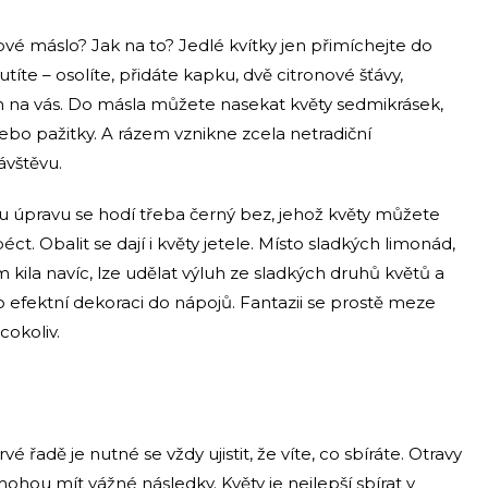
ové máslo? Jak na to? Jedlé kvítky jen přimíchejte do
te – osolíte, přidáte kapku, dvě citronové šťávy,
n na vás. Do másla můžete nasekat květy sedmikrásek,
nebo pažitky. A rázem vznikne zcela netradiční
ávštěvu.
u úpravu se hodí třeba černý bez, jehož květy můžete
ct. Obalit se dají i květy jetele. Místo sladkých limonád,
 kila navíc, lze udělat výluh ze sladkých druhů květů a
o efektní dekoraci do nápojů. Fantazii se prostě meze
cokoliv.
é řadě je nutné se vždy ujistit, že víte, co sbíráte. Otravy
ohou mít vážné následky. Květy je nejlepší sbírat v