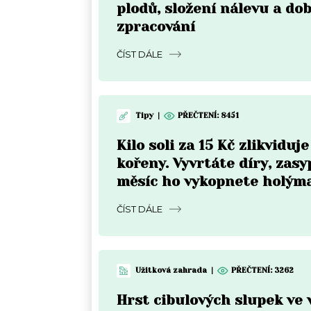
plodů, složení nálevu a do
zpracování
ČÍST DÁLE
Tipy
|
PŘEČTENÍ:
8451
Kilo soli za 15 Kč zlikviduje
kořeny. Vyvrtáte díry, zasy
měsíc ho vykopnete holým
ČÍST DÁLE
Užitková zahrada
|
PŘEČTENÍ:
3262
Hrst cibulových slupek ve 