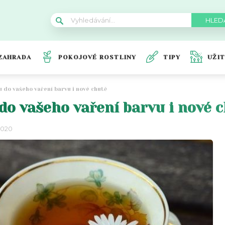
ZAHRADA
POKOJOVÉ ROSTLINY
TIPY
UŽI
u do vašeho vaření barvu i nové chutě
do vašeho vaření barvu i nové 
2020