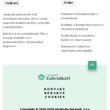
#cukr
#zdraví
Chlebové bramboráky s
Android uživatelé čelí
česnekem
nečekané hrozbě: Nový virus
napadá bankovní účty a krade
Koblihy z kynutého těsta s
z nich peníze
citronovou kůrou
Kuřáctví za socialismu: Šlo o
Nadýchaný tvarohový
trend, kouřilo se v
koláč se smetanou
nemocnicích i v hromadné
dopravě
Banánový tunel se
smetanovou náplní
KONTAKT
REDAKCE
COOKIES
Copyright © 2016-2026 abcMedia Network, s.r.o.