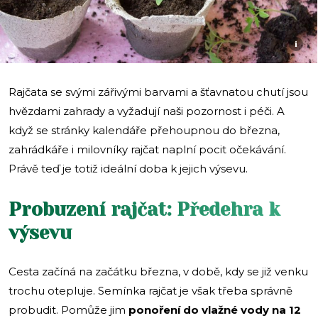
i
Rajčata se svými zářivými barvami a šťavnatou chutí jsou
hvězdami zahrady a vyžadují naši pozornost i péči. A
když se stránky kalendáře přehoupnou do března,
zahrádkáře i milovníky rajčat naplní pocit očekávání.
Právě teď je totiž ideální doba k jejich výsevu.
Probuzení rajčat: Předehra k
výsevu
Cesta začíná na začátku března, v době, kdy se již venku
trochu otepluje. Semínka rajčat je však třeba správně
probudit. Pomůže jim
ponoření do vlažné vody na 12