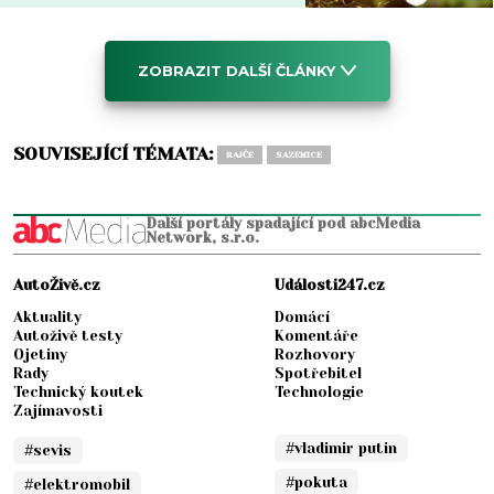
ZOBRAZIT DALŠÍ ČLÁNKY
SOUVISEJÍCÍ TÉMATA:
RAJČE
SAZENICE
Další portály spadající pod abcMedia
Network, s.r.o.
AutoŽivě.cz
Události247.cz
Aktuality
Domácí
Autoživě testy
Komentáře
Ojetiny
Rozhovory
Rady
Spotřebitel
Technický koutek
Technologie
Zajímavosti
#vladimir putin
#sevis
#pokuta
#elektromobil