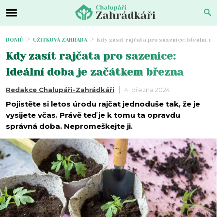
DOMŮ
UŽITKOVÁ ZAHRADA
Kdy zasít rajčata pro sazenice: Ideální d
Kdy zasít rajčata pro sazenice:
Ideální doba je začátkem března
Redakce Chalupáři-Zahrádkáři
4. března 2024
Pojistěte si letos úrodu rajčat jednoduše tak, že je
vysijete včas. Právě teď je k tomu ta opravdu
správná doba. Nepromeškejte ji.