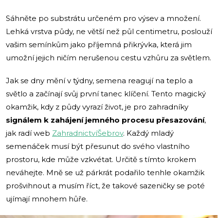
Sáhněte po substrátu určeném pro výsev a množení.
Lehká vrstva půdy, ne větší než půl centimetru, poslouží
vašim semínkům jako příjemná přikrývka, která jim
umožní jejich ničím nerušenou cestu vzhůru za světlem.
Jak se dny mění v týdny, semena reagují na teplo a
světlo a začínají svůj první tanec klíčení. Tento magický
okamžik, kdy z půdy vyrazí život, je pro zahradníky
signálem k zahájení jemného procesu přesazování
,
jak radí web
ZahradnictvíŠebrov
. Každý mladý
semenáček musí být přesunut do svého vlastního
prostoru, kde může vzkvétat. Určitě s tímto krokem
neváhejte. Mně se už párkrát podařilo tenhle okamžik
prošvihnout a musím říct, že takové sazeničky se poté
ujímají mnohem hůře.