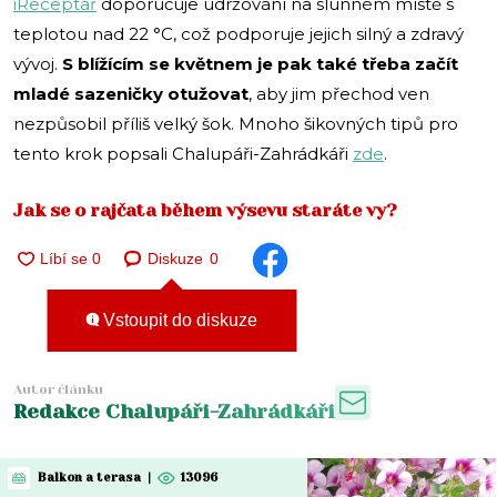
iReceptář
doporučuje udržování na slunném místě s
teplotou nad 22 °C, což podporuje jejich silný a zdravý
vývoj.
S blížícím se květnem je pak také třeba začít
mladé sazeničky otužovat
, aby jim přechod ven
nezpůsobil příliš velký šok. Mnoho šikovných tipů pro
tento krok popsali Chalupáři-Zahrádkáři
zde
.
Jak se o rajčata během výsevu staráte vy?
Diskuze
0
Vstoupit do diskuze
Autor článku
Redakce Chalupáři-Zahrádkáři
Balkon a terasa
|
13096