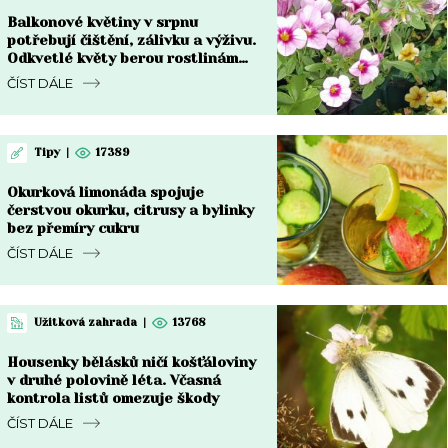
Balkonové květiny v srpnu
potřebují čištění, zálivku a výživu.
Odkvetlé květy berou rostlinám
sílu
ČÍST DÁLE
Tipy
|
17389
Okurková limonáda spojuje
čerstvou okurku, citrusy a bylinky
bez přemíry cukru
ČÍST DÁLE
Užitková zahrada
|
13768
Housenky bělásků ničí košťáloviny
v druhé polovině léta. Včasná
kontrola listů omezuje škody
ČÍST DÁLE