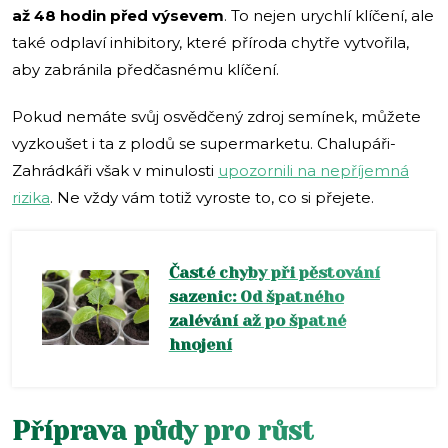
až 48 hodin před výsevem
. To nejen urychlí klíčení, ale
také odplaví inhibitory, které příroda chytře vytvořila,
aby zabránila předčasnému klíčení.
Pokud nemáte svůj osvědčený zdroj semínek, můžete
vyzkoušet i ta z plodů se supermarketu. Chalupáři-
Zahrádkáři však v minulosti
upozornili na nepříjemná
rizika
. Ne vždy vám totiž vyroste to, co si přejete.
Časté chyby při pěstování
sazenic: Od špatného
zalévání až po špatné
hnojení
Příprava půdy pro růst