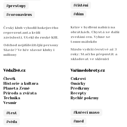
#čištění
#prestupy
#dům
#coronavirus
Krize v bydlení nabírá na
Český klub vyhodil hokejového
obrátkách. Chystá se další
reprezentanta kvůli
zvedání cen. Vyhne se
závislosti. Utekl do ruské KHL
tomu málokdo
Odchod nejdůležitější persony
Máslo vydrží čerstvé až 3
Slavie? Ve hře slavné kluby i
roky: Stačí ho přepustit a
miliony
skladovat ve sklenici
VědaŽivě.cz
Vařímedobroty.cz
Člověk
Cukroví
Historie a kultura
Omáčky
Planeta Země
Předkrmy
Příroda a zvířata
Recepty
Technika
Rychlé pokrmy
Vesmír
#kuřecí maso
#test
#med
#věda