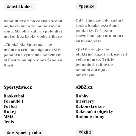
#peníze
#david kubrt
Od 1. října zavede známá
Renault vrací na českou scénu
česká banka extrémní
nejhezčí auto za pohádkovou
poplatky. Češi jsou
cenu. Má obří kufr a spolehlivý
rozzuřeni, platit budou i
motor bez kapky elektrifikace
za běžné věci
„Čínská Kia Sportage“ se
Zjistilo se, jak na
uvádí na trh. Inteligentní SUV
elektřině každý rok ušetřit
poháněné výhradně benzínem
velké peníze. Trik je
si Češi zamilují víc než Škodu a
jednoduchý, lidé se
Dacii
nemusí ani nijak
omezovat
SportyŽivě.cz
ADBZ.cz
Basketbal
Hobby
Formule 1
Interiéry
Fotbal
Rekonstrukce
Hokej
Rekreační objekty
MMA
Rodinné domy
Tenis
#úklid
#ac-spart-praha