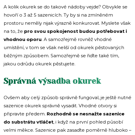
A kolik okurek se do takové nádoby vejde? Obvykle se
hovoří o 3 až 5 sazenicích. Ty by si na zmíněném
prostoru neměly nijak výrazně konkurovat. Myslete však
na to, že
pro svou spokojenost budou potřebovat i
vhodnou oporu
. A samozřejmě rovněž vhodné
umístění, v tom se však neliší od okurek pěstovaných
běžným způsobem. Samozřejmě se řiďte také tím,
jakou odrůdu okurek pěstujete.
Správná výsadba okurek
Ovšem aby celý způsob správně fungoval, je ještě nutné
sazenice okurek správně vysadit. Vhodné otvory si
připravte předem.
Rozhodně se nesnažte sazenice
do substrátu vtláčet
, i když na první pohled působí
velmi měkce. Sazenice pak zasaďte poměrně hluboko –