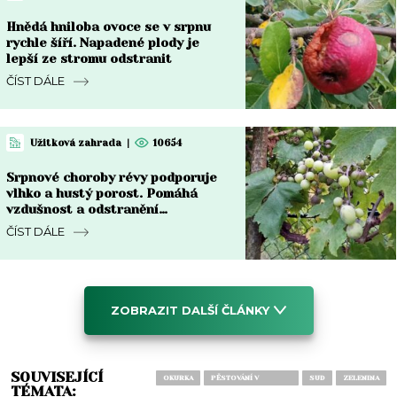
Hnědá hniloba ovoce se v srpnu
rychle šíří. Napadené plody je
lepší ze stromu odstranit
ČÍST DÁLE
Užitková zahrada
|
10654
Srpnové choroby révy podporuje
vlhko a hustý porost. Pomáhá
vzdušnost a odstranění
napadených částí
ČÍST DÁLE
ZOBRAZIT DALŠÍ ČLÁNKY
SOUVISEJÍCÍ
OKURKA
PĚSTOVÁNÍ V
SUD
ZELENINA
TÉMATA:
NÁDOBÁCH