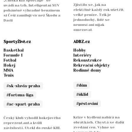
„Čínská Kia Sportage“ se
Zjistilo se, jak na
uvádí na trh. Inteligentní SUV
elektřině každý rok ušetřit
poháněné výhradně benzínem
velké peníze. Trik je
si Češi zamilují víc než Škodu a
jednoduchý, lidé se
Dacii
nemusí ani nijak
omezovat
SportyŽivě.cz
ADBZ.cz
Basketbal
Hobby
Formule 1
Interiéry
Fotbal
Rekonstrukce
Hokej
Rekreační objekty
MMA
Rodinné domy
Tenis
#dům
#sk-slavia-praha
#úklid
#fortuna-liga
#pěstování
#ac-spart-praha
Krize v bydlení nabírá na
Český klub vyhodil hokejového
obrátkách. Chystá se další
reprezentanta kvůli
zvedání cen. Vyhne se
závislosti. Utekl do ruské KHL