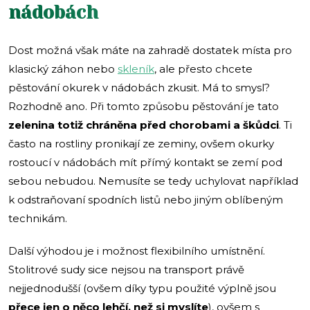
nádobách
Dost možná však máte na zahradě dostatek místa pro
klasický záhon nebo
skleník
, ale přesto chcete
pěstování okurek v nádobách zkusit. Má to smysl?
Rozhodně ano. Při tomto způsobu pěstování je tato
zelenina totiž chráněna před chorobami a škůdci
. Ti
často na rostliny pronikají ze zeminy, ovšem okurky
rostoucí v nádobách mít přímý kontakt se zemí pod
sebou nebudou. Nemusíte se tedy uchylovat například
k odstraňovaní spodních listů nebo jiným oblíbeným
technikám.
Další výhodou je i možnost flexibilního umístnění.
Stolitrové sudy sice nejsou na transport právě
nejjednodušší (ovšem díky typu použité výplně jsou
přece jen o něco lehčí, než si myslíte
), ovšem s