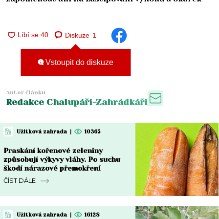
Diskuze
1
Vstoupit do diskuze
Autor článku
Redakce Chalupáři-Zahrádkáři
Užitková zahrada
|
10365
Praskání kořenové zeleniny
způsobují výkyvy vláhy. Po suchu
škodí nárazové přemokření
ČÍST DÁLE
Užitková zahrada
|
16128