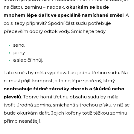
na čistou zeminu – naopak,
okurkám se bude
mnohem lépe dařit ve speciálně namíchané směsi
. A
co si tedy připravit? Spodní část sudu potřebuje
především dobrý odtok vody. Smíchejte tedy:
seno,
piliny
a slepičí hnůj.
Tato směs by měla vyplňovat asi jednu třetinu sudu. Na
ni musí přijít kompost, a to nejlépe spařený, který
neobsahuje žádné zárodky chorob a škůdců nebo
plevelů
. Teprve horní třetinu obsahu sudu by měla
tvořit úrodná zemina, smíchaná s trochou písku, v níž se
bude okurkám dařit. Jejich kořeny totiž těžkou zeminu
přímo nesnášejí.