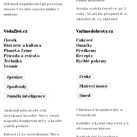
tomu málokdo
Odchod nejdůležitější persony
Máslo vydrží čerstvé až 3
Slavie? Ve hře slavné kluby i
roky: Stačí ho přepustit a
miliony
skladovat ve sklenici
VědaŽivě.cz
Vařímedobroty.cz
Člověk
Cukroví
Historie a kultura
Omáčky
Planeta Země
Předkrmy
Příroda a zvířata
Recepty
Technika
Rychlé pokrmy
Vesmír
#cukr
#penize
#kuřecí maso
#podvody
#med
#umělá inteligence
Chlebové bramboráky s
Android uživatelé čelí
česnekem
nečekané hrozbě: Nový virus
napadá bankovní účty a krade
Koblihy z kynutého těsta s
z nich peníze
citronovou kůrou
Kuřáctví za socialismu: Šlo o
Nadýchaný tvarohový