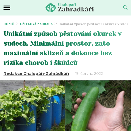
DOMŮ
UŽITKOVÁ ZAHRADA
Unikátní způsob pěstování okurek v sudech
Unikátní způsob pěstování okurek v
sudech. Minimální prostor, zato
maximální sklizeň a dokonce bez
rizika chorob i škůdců
Redakce Chalupáři-Zahrádkáři
19. června 2022