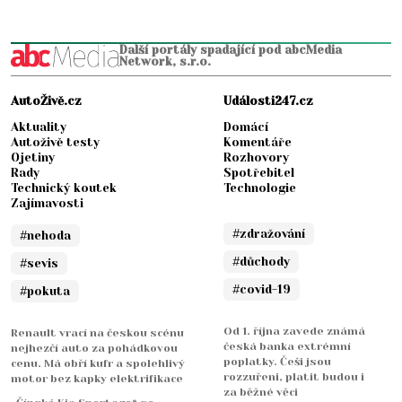
Další portály spadající pod abcMedia
Network, s.r.o.
AutoŽivě.cz
Události247.cz
Aktuality
Domácí
Autoživě testy
Komentáře
Ojetiny
Rozhovory
Rady
Spotřebitel
Technický koutek
Technologie
Zajímavosti
#zdražování
#nehoda
#důchody
#sevis
#covid-19
#pokuta
Od 1. října zavede známá
Renault vrací na českou scénu
česká banka extrémní
nejhezčí auto za pohádkovou
poplatky. Češi jsou
cenu. Má obří kufr a spolehlivý
rozzuřeni, platit budou i
motor bez kapky elektrifikace
za běžné věci