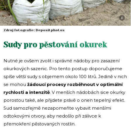
i
Zdroj fotografie: Depositphotos
Sudy pro pěstování okurek
Nutné je ovšem zvolit i správné nádoby pro zasazení
okurkových sazenic. Pro tento postup doporučujeme
spíše větší sudy s objemem okolo 100 litrů. Jedině v nich
se mohou
žádoucí procesy rozběhnout v optimální
rychlosti a intenzitě
. V menších nádobách sice okurky
porostou také, ale přijdete právě o onen tepelný efekt.
Sud samozřejmě nezapomeňte vybavit menšími
odtokovými otvory, aby nedošlo při zálivce k
přemokření pěstovaných rostlin.