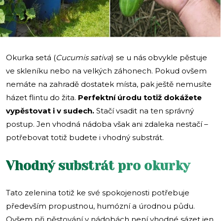
Okurka setá (
Cucumis sativa
) se u nás obvykle pěstuje
ve skleníku nebo na velkých záhonech. Pokud ovšem
nemáte na zahradě dostatek místa, pak ještě nemusíte
házet flintu do žita.
Perfektní úrodu totiž dokážete
vypěstovat i v sudech.
Stačí vsadit na ten správný
postup. Jen vhodná nádoba však ani zdaleka nestačí –
potřebovat totiž budete i vhodný substrát.
Vhodný substrát pro okurky
Tato zelenina totiž ke své spokojenosti potřebuje
především propustnou, humózní a úrodnou půdu.
Ovšem při pěstování v nádobách není vhodné sázet jen