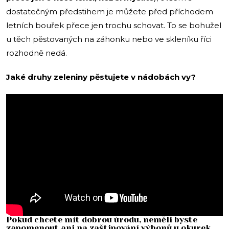
dostatečným předstihem je můžete před příchodem
letních bouřek přece jen trochu schovat. To se bohužel
u těch pěstovaných na záhonku nebo ve skleníku říci
rozhodně nedá.
Jaké druhy zeleniny pěstujete v nádobách vy?
Pokud chcete mít dobrou úrodu, neměli byste
zapomenout ani na zaštipování výhonů u okurek