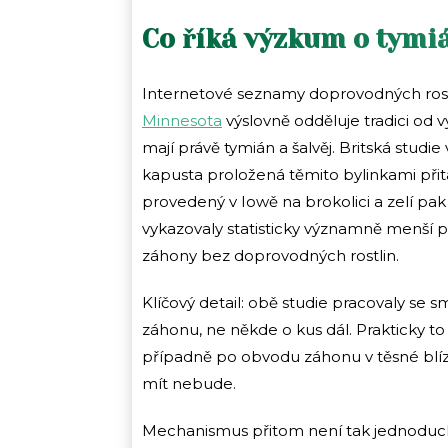
Co říká výzkum o tymiá
Internetové seznamy doprovodných rostli
Minnesota
výslovně odděluje tradici od
mají právě tymián a šalvěj. Britská stud
kapusta proložená těmito bylinkami přit
provedený v Iowě na brokolici a zelí pak 
vykazovaly statisticky významně menší 
záhony bez doprovodných rostlin.
Klíčový detail: obě studie pracovaly se 
záhonu, ne někde o kus dál. Prakticky to
případně po obvodu záhonu v těsné blíz
mít nebude.
Mechanismus přitom není tak jednoduchý