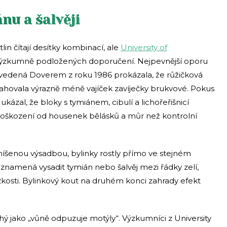
nu a šalvěji
n čítají desítky kombinací, ale
University of
 výzkumně podložených doporučení. Nejpevnější oporu
ie vedená Doverem z roku 1986 prokázala, že růžičková
ahovala výrazně méně vajíček zavíječky brukvové. Pokus
ukázal, že bloky s tymiánem, cibulí a lichořeřišnicí
poškození od housenek bělásků a můr než kontrolní
smíšenou výsadbou, bylinky rostly přímo ve stejném
 znamená vysadit tymián nebo šalvěj mezi řádky zelí,
kosti. Bylinkový kout na druhém konci zahrady efekt
 jako „vůně odpuzuje motýly“. Výzkumníci z University