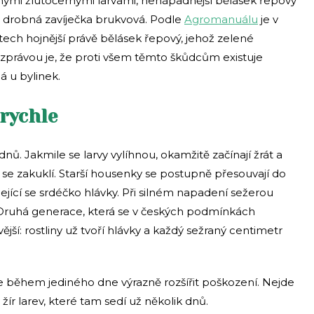
ými žlutočernými larvami, nenápadnější bělásek řepový
i drobná zavíječka brukvová. Podle
Agromanuálu
je v
ech hojnější právě bělásek řepový, jehož zelené
právou je, že proti všem těmto škůdcům existuje
á u bylinek.
 rychle
dnů. Jakmile se larvy vylíhnou, okamžitě začínají žrát a
ež se zakuklí. Starší housenky se postupně přesouvají do
jející se srdéčko hlávky. Při silném napadení sežerou
u. Druhá generace, která se v českých podmínkách
ější: rostliny už tvoří hlávky a každý sežraný centimetr
e během jediného dne výrazně rozšířit poškození. Nejde
 žír larev, které tam sedí už několik dnů.