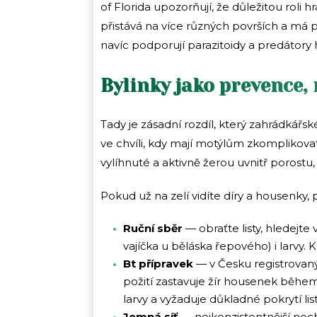
of Florida upozorňují, že důležitou roli 
přistává na více různých površích a má pr
navíc podporují parazitoidy a predátory 
Bylinky jako prevence,
Tady je zásadní rozdíl, který zahrádkářsk
ve chvíli, kdy mají motýlům zkomplikova
vylíhnuté a aktivně žerou uvnitř porostu,
Pokud už na zelí vidíte díry a housenky, p
Ruční sběr
— obraťte listy, hledejte 
vajíčka u běláska řepového) i larvy. Ko
Bt přípravek
— v Česku registrovan
požití zastavuje žír housenek během
larvy a vyžaduje důkladné pokrytí lis
Jemná síť
— nejkonzistentnější nec