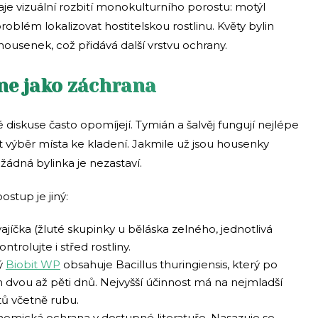
hraje vizuální rozbití monokulturního porostu: motýl
oblém lokalizovat hostitelskou rostlinu. Květy bylin
housenek, což přidává další vrstvu ochrany.
 ne jako záchrana
é diskuse často opomíjejí. Tymián a šalvěj fungují nejlépe
t výběr místa ke kladení. Jakmile už jsou housenky
 žádná bylinka je nezastaví.
ostup je jiný:
vajíčka (žluté skupinky u běláska zelného, jednotlivá
ntrolujte i střed rostliny.
ý
Biobit WP
obsahuje Bacillus thuringiensis, který po
 dvou až pěti dnů. Nejvyšší účinnost má na nejmladší
tů včetně rubu.
hemická ochrana v dostupné literatuře. Nasazuje se