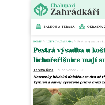
BALKON A TERASA
OKRASNÁ 
DOMŮ
UŽITKOVÁ ZAHRADA
Pestrá výsadba u ko
Pestrá výsadba u koš
lichořeřišnice mají s
Tereza Říha
9. července 2026
Housenky bělásků dokážou za dva až tř
Tymián a šalvěj vysazené přímo mezi ze