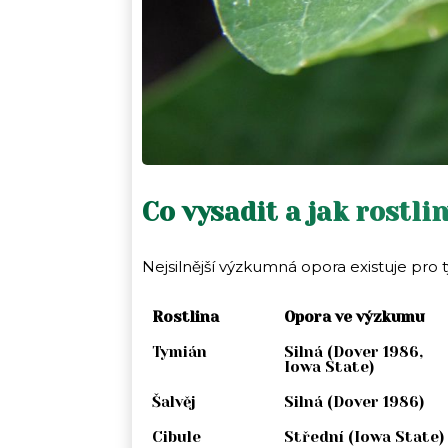
Co vysadit a jak rostli
Nejsilnější výzkumná opora existuje pro
Rostlina
Opora ve výzkumu
Tymián
Silná (Dover 1986,
Iowa State)
Šalvěj
Silná (Dover 1986)
Cibule
Střední (Iowa State)