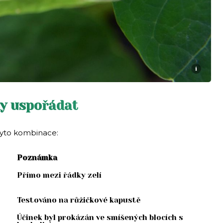
i
ny uspořádat
 tyto kombinace:
Poznámka
Přímo mezi řádky zelí
Testováno na růžičkové kapustě
Účinek byl prokázán ve smíšených blocích s