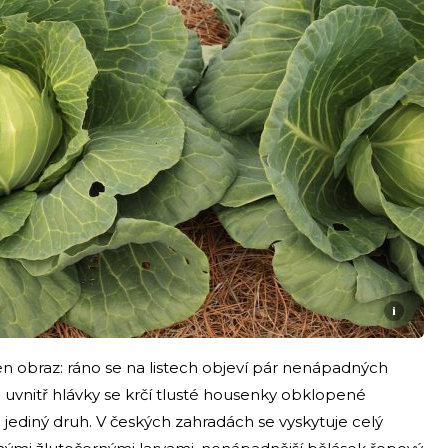
i
en obraz: ráno se na listech objeví pár nenápadných
 a uvnitř hlávky se krčí tlusté housenky obklopené
ediný druh. V českých zahradách se vyskytuje celý