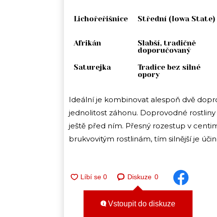
Lichořeřišnice
Střední (Iowa State)
Afrikán
Slabší, tradičně
doporučovaný
Saturejka
Tradice bez silné
opory
Ideální je kombinovat alespoň dvě doprov
jednolitost záhonu. Doprovodné rostliny
ještě před ním. Přesný rozestup v centime
brukvovitým rostlinám, tím silnější je účin
Diskuze
0
Vstoupit do diskuze