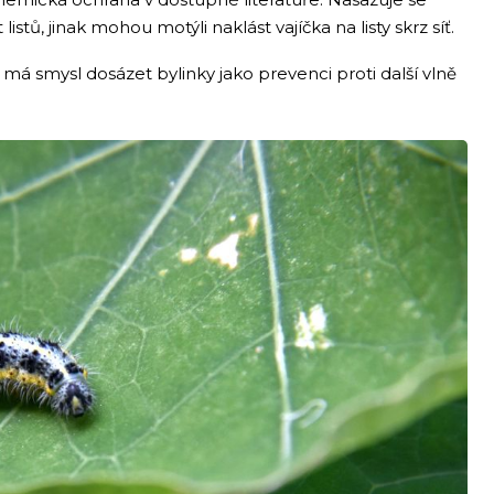
stů, jinak mohou motýli naklást vajíčka na listy skrz síť.
á smysl dosázet bylinky jako prevenci proti další vlně