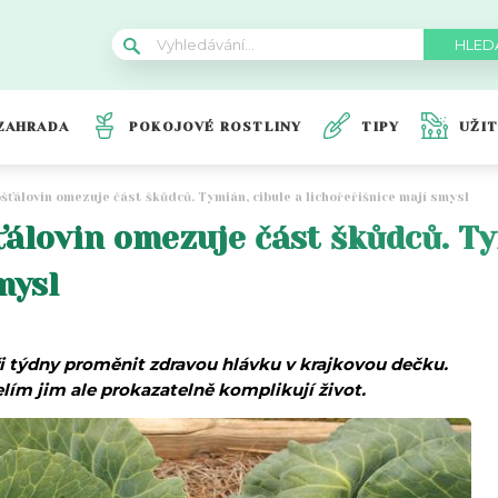
ZAHRADA
POKOJOVÉ ROSTLINY
TIPY
UŽI
šťálovin omezuje část škůdců. Tymián, cibule a lichořeřišnice mají smysl
ťálovin omezuje část škůdců. Ty
mysl
i týdny proměnit zdravou hlávku v krajkovou dečku.
lím jim ale prokazatelně komplikují život.