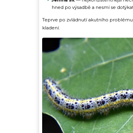
hned po výsadbě a nesmí se dotýkat li
Teprve po zvládnutí akutního problému m
kladení.