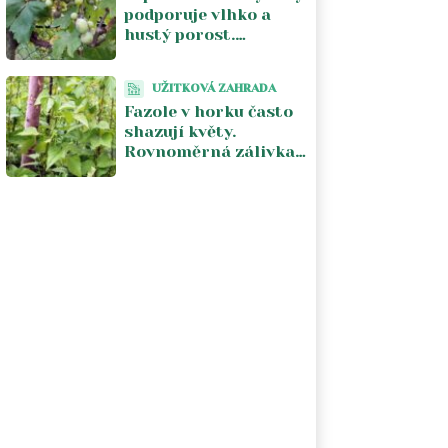
podporuje vlhko a
hustý porost.
Pomáhá vzdušnost a
odstranění
UŽITKOVÁ ZAHRADA
napadených částí
Fazole v horku často
shazují květy.
Rovnoměrná zálivka
a chladnější počasí
obnoví násadu lusků