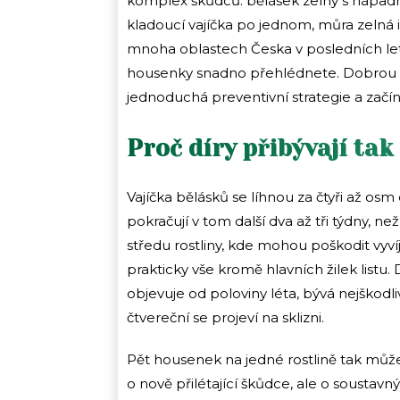
komplex škůdců: bělásek zelný s nápadn
kladoucí vajíčka po jednom, můra zelná 
mnoha oblastech Česka v posledních let
housenky snadno přehlédnete. Dobrou z
jednoduchá preventivní strategie a začín
Proč díry přibývají tak
Vajíčka bělásků se líhnou za čtyři až osm 
pokračují v tom další dva až tři týdny, n
středu rostliny, kde mohou poškodit vyví
prakticky vše kromě hlavních žilek list
objevuje od poloviny léta, bývá nejškodliv
čtvereční se projeví na sklizni.
Pět housenek na jedné rostlině tak můž
o nově přilétající škůdce, ale o soustavný