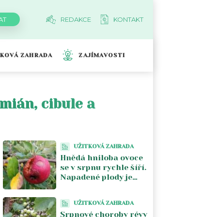
REDAKCE
KONTAKT
TKOVÁ ZAHRADA
ZAJÍMAVOSTI
mián, cibule a
UŽITKOVÁ ZAHRADA
Hnědá hniloba ovoce
se v srpnu rychle šíří.
Napadené plody je
lepší ze stromu
odstranit
UŽITKOVÁ ZAHRADA
Srpnové choroby révy