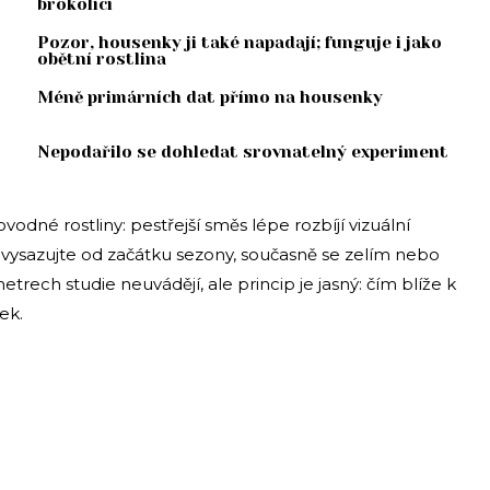
brokolicí
Pozor, housenky ji také napadají; funguje i jako
obětní rostlina
Méně primárních dat přímo na housenky
Nepodařilo se dohledat srovnatelný experiment
odné rostliny: pestřejší směs lépe rozbíjí vizuální
 vysazujte od začátku sezony, současně se zelím nebo
trech studie neuvádějí, ale princip je jasný: čím blíže k
ek.