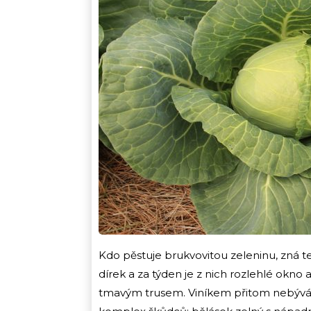
Kdo pěstuje brukvovitou zeleninu, zná t
dírek a za týden je z nich rozlehlé okno
tmavým trusem. Viníkem přitom nebývá j