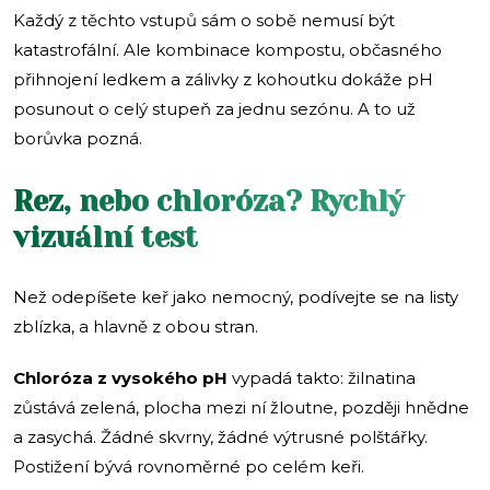
Každý z těchto vstupů sám o sobě nemusí být
katastrofální. Ale kombinace kompostu, občasného
přihnojení ledkem a zálivky z kohoutku dokáže pH
posunout o celý stupeň za jednu sezónu. A to už
borůvka pozná.
Rez, nebo chloróza? Rychlý
vizuální test
Než odepíšete keř jako nemocný, podívejte se na listy
zblízka, a hlavně z obou stran.
Chloróza z vysokého pH
vypadá takto: žilnatina
zůstává zelená, plocha mezi ní žloutne, později hnědne
a zasychá. Žádné skvrny, žádné výtrusné polštářky.
Postižení bývá rovnoměrné po celém keři.