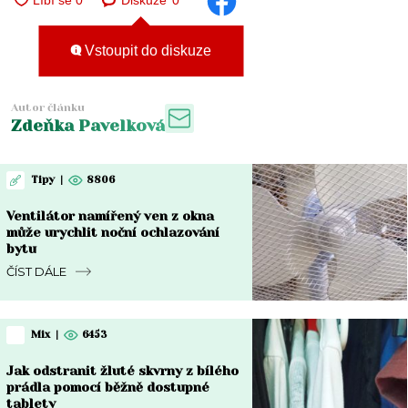
Diskuze
0
Vstoupit do diskuze
Autor článku
Zdeňka Pavelková
Tipy
|
8806
Ventilátor namířený ven z okna
může urychlit noční ochlazování
bytu
ČÍST DÁLE
Mix
|
6453
Jak odstranit žluté skvrny z bílého
prádla pomocí běžně dostupné
tablety