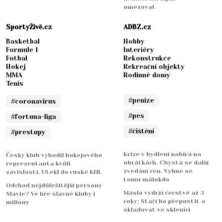
omezovat
SportyŽivě.cz
ADBZ.cz
Basketbal
Hobby
Formule 1
Interiéry
Fotbal
Rekonstrukce
Hokej
Rekreační objekty
MMA
Rodinné domy
Tenis
#penize
#coronavirus
#pes
#fortuna-liga
#čištění
#prestupy
Krize v bydlení nabírá na
Český klub vyhodil hokejového
obrátkách. Chystá se další
reprezentanta kvůli
zvedání cen. Vyhne se
závislosti. Utekl do ruské KHL
tomu málokdo
Odchod nejdůležitější persony
Máslo vydrží čerstvé až 3
Slavie? Ve hře slavné kluby i
roky: Stačí ho přepustit a
miliony
skladovat ve sklenici