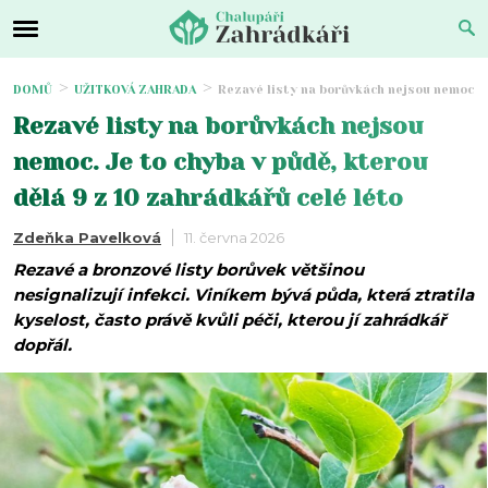
DOMŮ
UŽITKOVÁ ZAHRADA
Rezavé listy na borůvkách nejsou nemoc. Je
Rezavé listy na borůvkách nejsou
nemoc. Je to chyba v půdě, kterou
dělá 9 z 10 zahrádkářů celé léto
Zdeňka Pavelková
11. června 2026
Rezavé a bronzové listy borůvek většinou
nesignalizují infekci. Viníkem bývá půda, která ztratila
kyselost, často právě kvůli péči, kterou jí zahrádkář
dopřál.