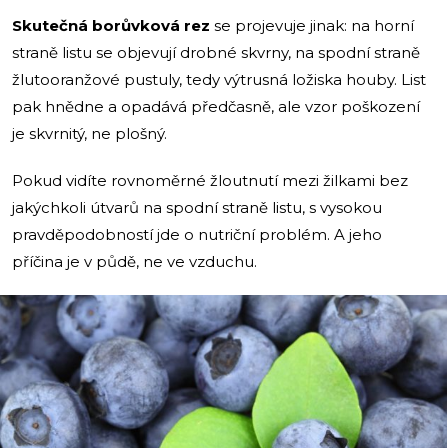
Skutečná borůvková rez
se projevuje jinak: na horní
straně listu se objevují drobné skvrny, na spodní straně
žlutooranžové pustuly, tedy výtrusná ložiska houby. List
pak hnědne a opadává předčasně, ale vzor poškození
je skvrnitý, ne plošný.
Pokud vidíte rovnoměrné žloutnutí mezi žilkami bez
jakýchkoli útvarů na spodní straně listu, s vysokou
pravděpodobností jde o nutriční problém. A jeho
příčina je v půdě, ne ve vzduchu.