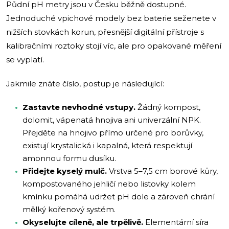
Půdní pH metry jsou v Česku běžně dostupné.
Jednoduché vpichové modely bez baterie seženete v
nižších stovkách korun, přesnější digitální přístroje s
kalibračními roztoky stojí víc, ale pro opakované měření
se vyplatí.
Jakmile znáte číslo, postup je následující:
Zastavte nevhodné vstupy.
Žádný kompost,
dolomit, vápenatá hnojiva ani univerzální NPK.
Přejděte na hnojivo přímo určené pro borůvky,
existují krystalická i kapalná, která respektují
amonnou formu dusíku.
Přidejte kyselý mulč.
Vrstva 5–7,5 cm borové kůry,
kompostovaného jehličí nebo listovky kolem
kmínku pomáhá udržet pH dole a zároveň chrání
mělký kořenový systém.
Okyselujte cíleně, ale trpělivě.
Elementární síra