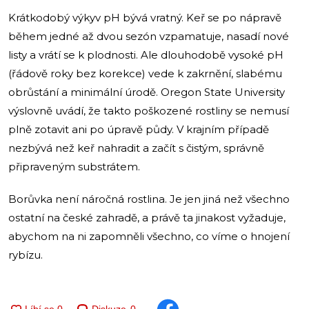
Krátkodobý výkyv pH bývá vratný. Keř se po nápravě
během jedné až dvou sezón vzpamatuje, nasadí nové
listy a vrátí se k plodnosti. Ale dlouhodobě vysoké pH
(řádově roky bez korekce) vede k zakrnění, slabému
obrůstání a minimální úrodě. Oregon State University
výslovně uvádí, že takto poškozené rostliny se nemusí
plně zotavit ani po úpravě půdy. V krajním případě
nezbývá než keř nahradit a začít s čistým, správně
připraveným substrátem.
Borůvka není náročná rostlina. Je jen jiná než všechno
ostatní na české zahradě, a právě ta jinakost vyžaduje,
abychom na ni zapomněli všechno, co víme o hnojení
rybízu.