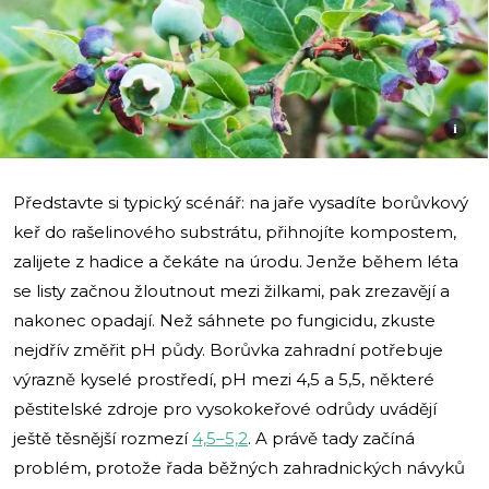
i
Představte si typický scénář: na jaře vysadíte borůvkový
keř do rašelinového substrátu, přihnojíte kompostem,
zalijete z hadice a čekáte na úrodu. Jenže během léta
se listy začnou žloutnout mezi žilkami, pak zrezavějí a
nakonec opadají. Než sáhnete po fungicidu, zkuste
nejdřív změřit pH půdy. Borůvka zahradní potřebuje
výrazně kyselé prostředí, pH mezi 4,5 a 5,5, některé
pěstitelské zdroje pro vysokokeřové odrůdy uvádějí
ještě těsnější rozmezí
4,5–5,2
. A právě tady začíná
problém, protože řada běžných zahradnických návyků