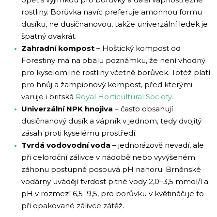
rostliny. Borůvka navíc preferuje amonnou formu
dusíku, ne dusičnanovou, takže univerzální ledek je
špatný dvakrát.
Zahradní kompost
– Hoštický kompost od
Forestiny má na obalu poznámku, že není vhodný
pro kyselomilné rostliny včetně borůvek. Totéž platí
pro hnůj a žampionový kompost, před kterými
varuje i britská
Royal Horticultural Society
.
Univerzální NPK hnojiva
– často obsahují
dusičnanový dusík a vápník v jednom, tedy dvojitý
zásah proti kyselému prostředí.
Tvrdá vodovodní voda
– jednorázově nevadí, ale
při celoroční zálivce v nádobě nebo vyvýšeném
záhonu postupně posouvá pH nahoru. Brněnské
vodárny uvádějí tvrdost pitné vody 2,0–3,5 mmol/l a
pH v rozmezí 6,5–9,5, pro borůvku v květináči je to
při opakované zálivce zátěž.