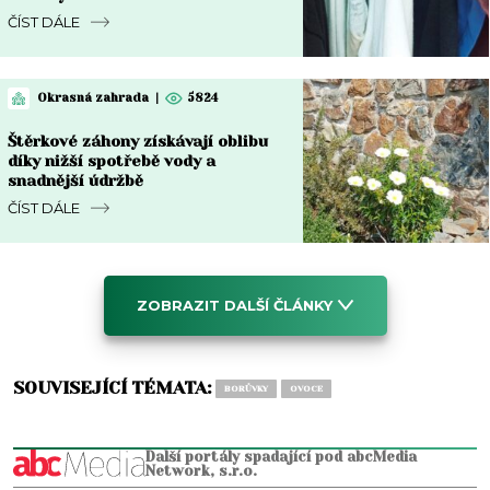
ČÍST DÁLE
Okrasná zahrada
|
5824
Štěrkové záhony získávají oblibu
díky nižší spotřebě vody a
snadnější údržbě
ČÍST DÁLE
ZOBRAZIT DALŠÍ ČLÁNKY
SOUVISEJÍCÍ TÉMATA:
BORŮVKY
OVOCE
Další portály spadající pod abcMedia
Network, s.r.o.