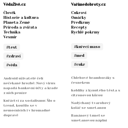
VědaŽivě.cz
Vařímedobroty.cz
Člověk
Cukroví
Historie a kultura
Omáčky
Planeta Země
Předkrmy
Příroda a zvířata
Recepty
Technika
Rychlé pokrmy
Vesmír
#kuřecí maso
#test
#med
#zdraví
#cukr
#věda
Chlebové bramboráky s
Android uživatelé čelí
česnekem
nečekané hrozbě: Nový virus
napadá bankovní účty a krade
Koblihy z kynutého těsta s
z nich peníze
citronovou kůrou
Kuřáctví za socialismu: Šlo o
Nadýchaný tvarohový
trend, kouřilo se v
koláč se smetanou
nemocnicích i v hromadné
dopravě
Banánový tunel se
smetanovou náplní