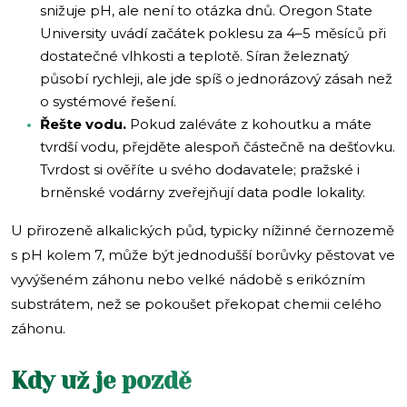
snižuje pH, ale není to otázka dnů. Oregon State
University uvádí začátek poklesu za 4–5 měsíců při
dostatečné vlhkosti a teplotě. Síran železnatý
působí rychleji, ale jde spíš o jednorázový zásah než
o systémové řešení.
Řešte vodu.
Pokud zaléváte z kohoutku a máte
tvrdší vodu, přejděte alespoň částečně na dešťovku.
Tvrdost si ověříte u svého dodavatele; pražské i
brněnské vodárny zveřejňují data podle lokality.
U přirozeně alkalických půd, typicky nížinné černozemě
s pH kolem 7, může být jednodušší borůvky pěstovat ve
vyvýšeném záhonu nebo velké nádobě s erikózním
substrátem, než se pokoušet překopat chemii celého
záhonu.
Kdy už je pozdě