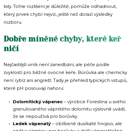
listy. Tohle rozlišení je důležité, pomůže odhadnout,
který prvek chybí nejvíc, ještě než dorazí výsledky
rozboru.
Dobře míněné chyby, které keř
ničí
Nejčastější viník není zanedbání, ale péče podle
zvyklostí pro běžné ovocné keře. Borůvka ale chemicky
není rybíz ani angrešt. Tady je přehled typických vstupů,
které pH posouvají nahoru:
Dolomitický vápenec
– výrobce Forestina u svého
granulovaného vápnitého dolomitu výslovně uvádí,
že se nepoužívá pro borůvky.
Ledek vápenatý
– oblíbené dusíkaté hnojivo, ale
opět s výjimkou pro borůvky a další vápnostřežné