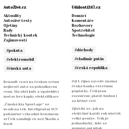
AutoŽivě.cz
Události247.cz
Aktuality
Domácí
Autoživě testy
Komentáře
Ojetiny
Rozhovory
Rady
Spotřebitel
Technický koutek
Technologie
Zajímavosti
#důchody
#pokuta
#vladimir putin
#elektromobil
#česká republika
#čínská auta
Od 1. října zavede známá
Renault vrací na českou scénu
česká banka extrémní
nejhezčí auto za pohádkovou
poplatky. Češi jsou
cenu. Má obří kufr a spolehlivý
rozzuřeni, platit budou i
motor bez kapky elektrifikace
za běžné věci
„Čínská Kia Sportage“ se
Zjistilo se, jak na
uvádí na trh. Inteligentní SUV
elektřině každý rok ušetřit
poháněné výhradně benzínem
velké peníze. Trik je
si Češi zamilují víc než Škodu a
jednoduchý, lidé se
Dacii
nemusí ani nijak