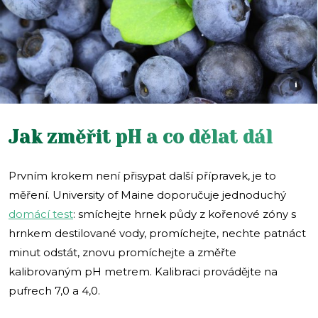
i
Jak změřit pH a co dělat dál
Prvním krokem není přisypat další přípravek, je to
měření. University of Maine doporučuje jednoduchý
domácí test
: smíchejte hrnek půdy z kořenové zóny s
hrnkem destilované vody, promíchejte, nechte patnáct
minut odstát, znovu promíchejte a změřte
kalibrovaným pH metrem. Kalibraci provádějte na
pufrech 7,0 a 4,0.