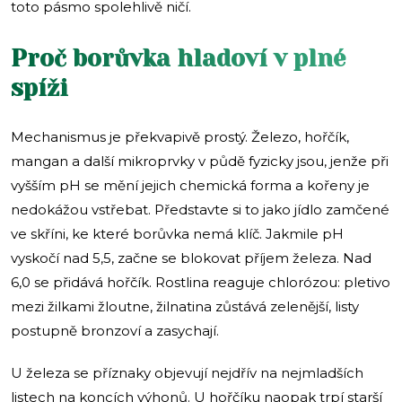
toto pásmo spolehlivě ničí.
Proč borůvka hladoví v plné
spíži
Mechanismus je překvapivě prostý. Železo, hořčík,
mangan a další mikroprvky v půdě fyzicky jsou, jenže při
vyšším pH se mění jejich chemická forma a kořeny je
nedokážou vstřebat. Představte si to jako jídlo zamčené
ve skříni, ke které borůvka nemá klíč. Jakmile pH
vyskočí nad 5,5, začne se blokovat příjem železa. Nad
6,0 se přidává hořčík. Rostlina reaguje chlorózou: pletivo
mezi žilkami žloutne, žilnatina zůstává zelenější, listy
postupně bronzoví a zasychají.
U železa se příznaky objevují nejdřív na nejmladších
listech na koncích výhonů. U hořčíku naopak trpí starší