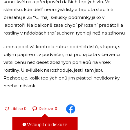
konci května a předpověď dalších teplých vln. Ve
skleníku, kde déšť neomývá listy a teplota stabilně
přesahuje 25 °C, mají svilušky podmínky jako v
laboratoři. Na balkoně zase chybí přirození predátoři a
rostliny v nádobách trpí suchem rychleji než na záhonu.
Jedna poctivá kontrola rubu spodních listů, s lupou, s
bílým papírem, v podvečer, má pro rajčata v červenci
větší cenu než deset zběžných pohledů na vršek
rostliny. U svilušek nerozhoduje, jestli tam jsou.
Rozhoduje, kolik teplých dnů jim pěstitel nevědomky
nechal náskok.
Diskuze
0
Vstoupit do diskuze