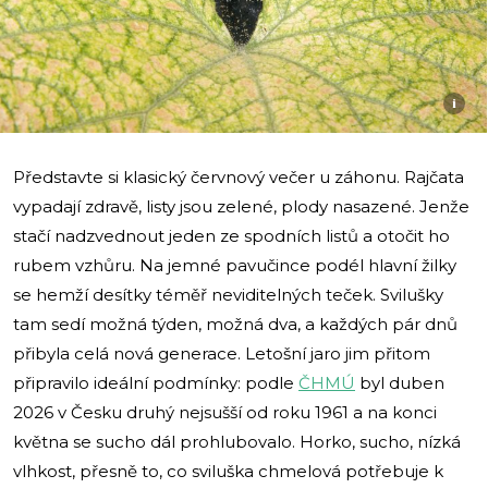
i
Představte si klasický červnový večer u záhonu. Rajčata
vypadají zdravě, listy jsou zelené, plody nasazené. Jenže
stačí nadzvednout jeden ze spodních listů a otočit ho
rubem vzhůru. Na jemné pavučince podél hlavní žilky
se hemží desítky téměř neviditelných teček. Svilušky
tam sedí možná týden, možná dva, a každých pár dnů
přibyla celá nová generace. Letošní jaro jim přitom
připravilo ideální podmínky: podle
ČHMÚ
byl duben
2026 v Česku druhý nejsušší od roku 1961 a na konci
května se sucho dál prohlubovalo. Horko, sucho, nízká
vlhkost, přesně to, co sviluška chmelová potřebuje k