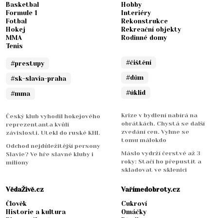
Basketbal
Hobby
Formule 1
Interiéry
Fotbal
Rekonstrukce
Hokej
Rekreační objekty
MMA
Rodinné domy
Tenis
#čištění
#prestupy
#dům
#sk-slavia-praha
#úklid
#mma
Krize v bydlení nabírá na
Český klub vyhodil hokejového
obrátkách. Chystá se další
reprezentanta kvůli
zvedání cen. Vyhne se
závislosti. Utekl do ruské KHL
tomu málokdo
Odchod nejdůležitější persony
Máslo vydrží čerstvé až 3
Slavie? Ve hře slavné kluby i
roky: Stačí ho přepustit a
miliony
skladovat ve sklenici
VědaŽivě.cz
Vařímedobroty.cz
Člověk
Cukroví
Historie a kultura
Omáčky