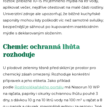
roztok: přibližně 10–15 ml jemného mýdla na litr vody,
aplikovat večer, nejdříve otestovat na malé části rostliny.
Univerzitní zdroje ale upozorňují, že běžné kuchyňské
saponáty mohou listy poškodit víc než samotné svilušky;
bezpečnější je sáhnout po kupovaném insekticidním
mýdle s deklarovaným složením.
Chemie: ochranná lhůta
rozhoduje
U plodové zeleniny těsně před sklizní je prostor pro
chemický zásah omezený. Rozhoduje konkrétní
přípravek a jeho etiketa. Jako příklad:
podle
Rostlinolékařského portálu
má Nissorun 10 WP
na rajčata, papriky i okurky ochrannou lhůtu pouhé 3
dny, s dávkou 10 g na 10 litrů vody na 100 m² u rajčat a 8
g u paprik a okurek, maximálně jednou za sezonu. Jiné