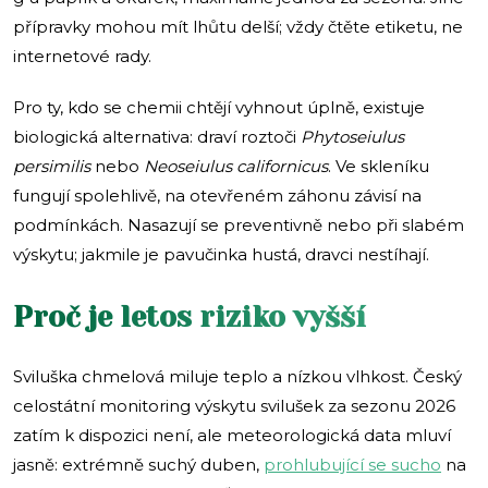
přípravky mohou mít lhůtu delší; vždy čtěte etiketu, ne
internetové rady.
Pro ty, kdo se chemii chtějí vyhnout úplně, existuje
biologická alternativa: draví roztoči
Phytoseiulus
persimilis
nebo
Neoseiulus californicus
. Ve skleníku
fungují spolehlivě, na otevřeném záhonu závisí na
podmínkách. Nasazují se preventivně nebo při slabém
výskytu; jakmile je pavučinka hustá, dravci nestíhají.
Proč je letos riziko vyšší
Sviluška chmelová miluje teplo a nízkou vlhkost. Český
celostátní monitoring výskytu svilušek za sezonu 2026
zatím k dispozici není, ale meteorologická data mluví
jasně: extrémně suchý duben,
prohlubující se sucho
na