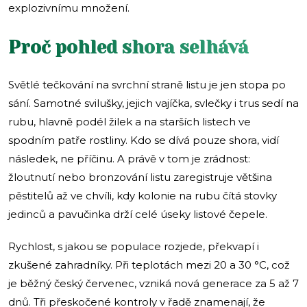
explozivnímu množení.
Proč pohled shora selhává
Světlé tečkování na svrchní straně listu je jen stopa po
sání. Samotné svilušky, jejich vajíčka, svlečky i trus sedí na
rubu, hlavně podél žilek a na starších listech ve
spodním patře rostliny. Kdo se dívá pouze shora, vidí
následek, ne příčinu. A právě v tom je zrádnost:
žloutnutí nebo bronzování listu zaregistruje většina
pěstitelů až ve chvíli, kdy kolonie na rubu čítá stovky
jedinců a pavučinka drží celé úseky listové čepele.
Rychlost, s jakou se populace rozjede, překvapí i
zkušené zahradníky. Při teplotách mezi 20 a 30 °C, což
je běžný český červenec, vzniká nová generace za 5 až 7
dnů. Tři přeskočené kontroly v řadě znamenají, že