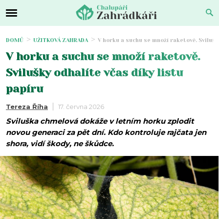
DOMŮ
UŽITKOVÁ ZAHRADA
V horku a suchu se množí raketově. Svilušk
V horku a suchu se množí raketově.
Svilušky odhalíte včas díky listu
papíru
Tereza Říha
17. června 2026
Sviluška chmelová dokáže v letním horku zplodit
novou generaci za pět dní. Kdo kontroluje rajčata jen
shora, vidí škody, ne škůdce.