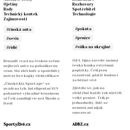
Ojetiny
Rozhovory
Rady
Spotřebitel
Technický koutek
Technologie
Zajímavosti
#pokuta
#čínská auta
#peníze
#sevis
#válka na ukrajině
#řidič
Od 1. října zavede známá
Renault vrací na českou scénu
česká banka extrémní
nejhezčí auto za pohádkovou
poplatky. Češi jsou
cenu. Má obří kufr a spolehlivý
rozzuřeni, platit budou i
motor bez kapky elektrifikace
za běžné věci
„Čínská Kia Sportage“ se
Zjistilo se, jak na
uvádí na trh. Inteligentní SUV
elektřině každý rok ušetřit
poháněné výhradně benzínem
velké peníze. Trik je
si Češi zamilují víc než Škodu a
jednoduchý, lidé se
Dacii
nemusí ani nijak
omezovat
SportyŽivě.cz
ADBZ.cz