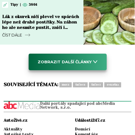
Tipy
|
3864
Lák z okurek ničí plevel ve spárách
lépe než drahé postřiky. Na záhon
ho ale nesmíte pustit, zničí i
kořeny
ČÍST DÁLE
ZOBRAZIT DALŠÍ ČLÁNKY
SOUVISEJÍCÍ TÉMATA:
HMYZ
ŠKŮDCE
ŠKŮDCI
SVILUŠKA
Další portály spadající pod abcMedia
Network, s.r.o.
AutoŽivě.cz
Události247.cz
Aktuality
Domácí
Autoživě testy
Komentáře