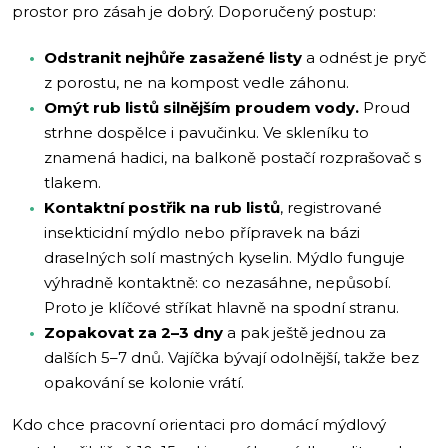
prostor pro zásah je dobrý. Doporučený postup:
Odstranit nejhůře zasažené listy
a odnést je pryč
z porostu, ne na kompost vedle záhonu.
Omýt rub listů silnějším proudem vody.
Proud
strhne dospělce i pavučinku. Ve skleníku to
znamená hadici, na balkoně postačí rozprašovač s
tlakem.
Kontaktní postřik na rub listů
, registrované
insekticidní mýdlo nebo přípravek na bázi
draselných solí mastných kyselin. Mýdlo funguje
výhradně kontaktně: co nezasáhne, nepůsobí.
Proto je klíčové stříkat hlavně na spodní stranu.
Zopakovat za 2–3 dny
a pak ještě jednou za
dalších 5–7 dnů. Vajíčka bývají odolnější, takže bez
opakování se kolonie vrátí.
Kdo chce pracovní orientaci pro domácí mýdlový