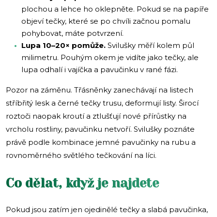
plochou a lehce ho oklepněte. Pokud se na papíře
objeví tečky, které se po chvíli začnou pomalu
pohybovat, máte potvrzení.
Lupa 10–20× pomůže.
Svilušky měří kolem půl
milimetru. Pouhým okem je vidíte jako tečky, ale
lupa odhalí i vajíčka a pavučinku v rané fázi.
Pozor na záměnu. Třásněnky zanechávají na listech
stříbřitý lesk a černé tečky trusu, deformují listy. Širocí
roztoči naopak kroutí a ztlušťují nové přírůstky na
vrcholu rostliny, pavučinku netvoří. Svilušky poznáte
právě podle kombinace jemné pavučinky na rubu a
rovnoměrného světlého tečkování na líci.
Co dělat, když je najdete
Pokud jsou zatím jen ojedinělé tečky a slabá pavučinka,