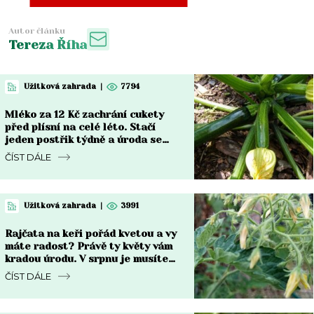
Autor článku
Tereza Říha
Užitková zahrada
|
7794
Mléko za 12 Kč zachrání cukety
před plísní na celé léto. Stačí
jeden postřik týdně a úroda se
zdvojnásobí
ČÍST DÁLE
Užitková zahrada
|
3991
Rajčata na keři pořád kvetou a vy
máte radost? Právě ty květy vám
kradou úrodu. V srpnu je musíte
zastavit
ČÍST DÁLE