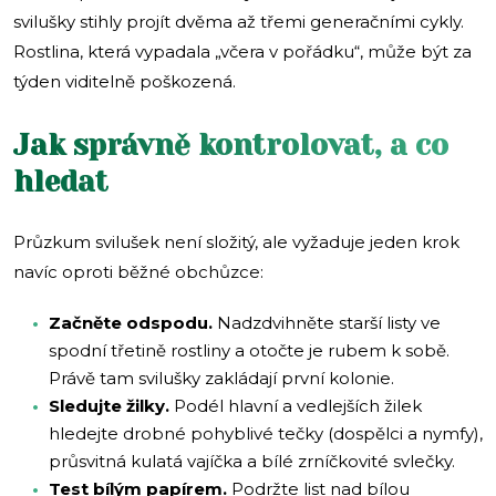
svilušky stihly projít dvěma až třemi generačními cykly.
Rostlina, která vypadala „včera v pořádku“, může být za
týden viditelně poškozená.
Jak správně kontrolovat, a co
hledat
Průzkum svilušek není složitý, ale vyžaduje jeden krok
navíc oproti běžné obchůzce:
Začněte odspodu.
Nadzdvihněte starší listy ve
spodní třetině rostliny a otočte je rubem k sobě.
Právě tam svilušky zakládají první kolonie.
Sledujte žilky.
Podél hlavní a vedlejších žilek
hledejte drobné pohyblivé tečky (dospělci a nymfy),
průsvitná kulatá vajíčka a bílé zrníčkovité svlečky.
Test bílým papírem.
Podržte list nad bílou