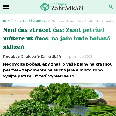
DOMŮ
UŽITKOVÁ ZAHRADA
Není čas ztrácet čas: Zasít petržel můžet
Není čas ztrácet čas: Zasít petržel
můžete už dnes, na jaře bude bohatá
sklizeň
Redakce Chalupáři-Zahrádkáři
1. prosince 2023
Nedovolte počasí, aby zhatilo vaše plány na krásnou
petržel – zapomeňte na suchá jara a místo toho
vysijte petržel už teď. Vyplatí se to.