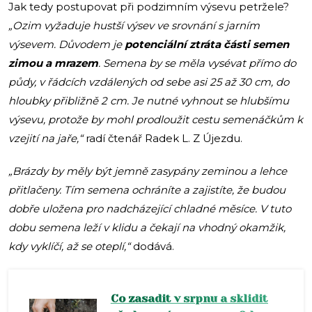
Jak tedy postupovat při podzimním výsevu petržele?
„Ozim vyžaduje hustší výsev ve srovnání s jarním
výsevem. Důvodem je
potenciální ztráta části semen
zimou a mrazem
. Semena by se měla vysévat přímo do
půdy, v řádcích vzdálených od sebe asi 25 až 30 cm, do
hloubky přibližně 2 cm. Je nutné vyhnout se hlubšímu
výsevu, protože by mohl prodloužit cestu semenáčkům k
vzejití na jaře,“
radí čtenář Radek L. Z Újezdu.
„Brázdy by měly být jemně zasypány zeminou a lehce
přitlačeny. Tím semena ochráníte a zajistíte, že budou
dobře uložena pro nadcházející chladné měsíce. V tuto
dobu semena leží v klidu a čekají na vhodný okamžik,
kdy vyklíčí, až se oteplí,“
dodává.
Co zasadit v srpnu a sklidit