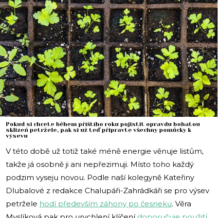
i
Pokud si chcete během příštího roku pojistit opravdu bohatou
sklizeň petržele, pak si už teď připravte všechny pomůcky k
výsevu
V této době už totiž také méně energie věnuje listům,
takže já osobně ji ani nepřezimuji. Místo toho každý
podzim vyseju novou. Podle naší kolegyně Kateřiny
Dlubalové z redakce Chalupáři-Zahrádkáři se pro výsev
petržele
hodí především záhony po česneku
. Věra
Myslíková pak pro urychlení klíčení
doporučuje použití