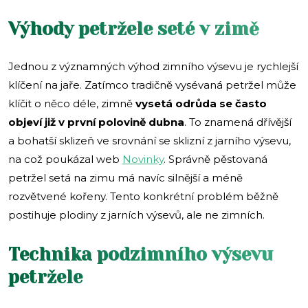
Výhody petržele seté v zimě
Jednou z významných výhod zimního výsevu je rychlejší
klíčení na jaře. Zatímco tradičně vysévaná petržel může
klíčit o něco déle, zimně
vysetá odrůda se často
objeví již v první polovině dubna
. To znamená dřívější
a bohatší sklizeň ve srovnání se sklizní z jarního výsevu,
na což poukázal web
Novinky
. Správně pěstovaná
petržel setá na zimu má navíc silnější a méně
rozvětvené kořeny. Tento konkrétní problém běžně
postihuje plodiny z jarních výsevů, ale ne zimních.
Technika podzimního výsevu
petržele