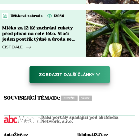
Užitková zahrada
|
12986
Mléko za 12 Kč zachrání cukety
před plísní na celé léto. Stačí
jeden postřik týdně a úroda se
zdvojnásobí
ČÍST DÁLE
ZOBRAZIT DALŠÍ ČLÁNKY
SOUVISEJÍCÍ TÉMATA:
PETRŽEL
VÝSEV
Další portály spadající pod abcMedia
Network, s.r.o.
AutoŽivě.cz
Události247.cz