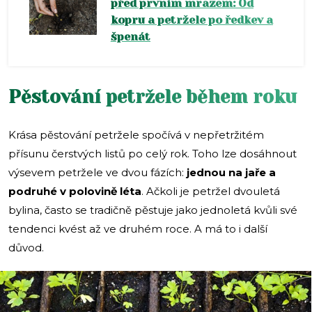
před prvním mrazem: Od
kopru a petržele po ředkev a
špenát
Pěstování petržele během roku
Krása pěstování petržele spočívá v nepřetržitém
přísunu čerstvých listů po celý rok. Toho lze dosáhnout
výsevem petržele ve dvou fázích:
jednou na jaře a
podruhé v polovině léta
. Ačkoli je petržel dvouletá
bylina, často se tradičně pěstuje jako jednoletá kvůli své
tendenci kvést až ve druhém roce. A má to i další
důvod.