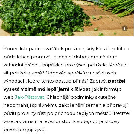
i
Konec listopadu a začátek prosince, kdy klesá teplota a
půda lehce promrzá, je ideální dobou pro některé
zahradní práce – například pro výsev petržele. Proč ale
sít petržel v zimě? Odpověď spočívá v nesčetných
výhodách, které tento postup přináší. Zaprvé,
petržel
vysetá v zimě má lepší jarní klíčivost
, jak informuje
web
Jak-Pěstovat
. Chladnější podmínky skutečně
napomáhají správnému zakořenění semen a připravují
půdu pro silný růst po příchodu teplých měsíců. Petržel
vysetá v zimě má lepší přístup k vodě, což je klíčový
prvek pro její vývoj.