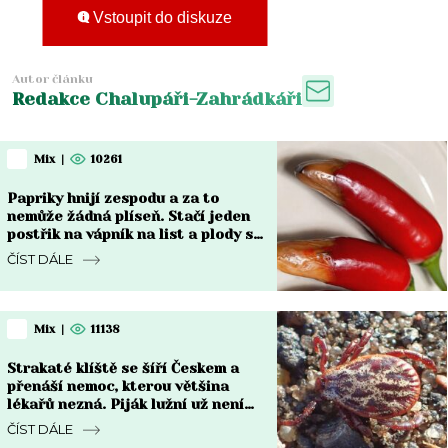
Vstoupit do diskuze
Autor článku
Redakce Chalupáři-Zahrádkáři
Mix
|
10261
Papriky hnijí zespodu a za to
nemůže žádná plíseň. Stačí jeden
postřik na vápník na list a plody se
vzpamatují do týdne
ČÍST DÁLE
Mix
|
11138
Strakaté klíště se šíří Českem a
přenáší nemoc, kterou většina
lékařů nezná. Piják lužní už není
jen na Moravě
ČÍST DÁLE