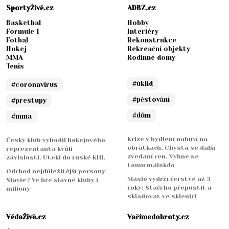
SportyŽivě.cz
ADBZ.cz
Basketbal
Hobby
Formule 1
Interiéry
Fotbal
Rekonstrukce
Hokej
Rekreační objekty
MMA
Rodinné domy
Tenis
#úklid
#coronavirus
#pěstování
#prestupy
#dům
#mma
Krize v bydlení nabírá na
Český klub vyhodil hokejového
obrátkách. Chystá se další
reprezentanta kvůli
zvedání cen. Vyhne se
závislosti. Utekl do ruské KHL
tomu málokdo
Odchod nejdůležitější persony
Máslo vydrží čerstvé až 3
Slavie? Ve hře slavné kluby i
roky: Stačí ho přepustit a
miliony
skladovat ve sklenici
VědaŽivě.cz
Vařímedobroty.cz