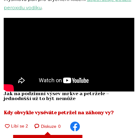
peroxidu vodíku
.
Jak na podzimní výsev mrkve a petržele –
jednodušší už to být nemůže
Kdy obvykle vyséváte petržel na záhony vy?
Diskuze
0