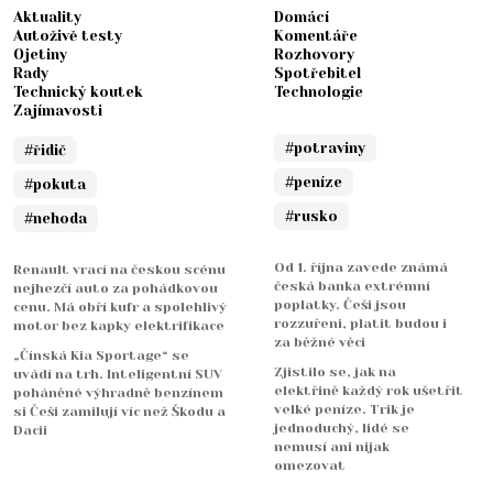
Aktuality
Domácí
Autoživě testy
Komentáře
Ojetiny
Rozhovory
Rady
Spotřebitel
Technický koutek
Technologie
Zajímavosti
#potraviny
#řidič
#peníze
#pokuta
#rusko
#nehoda
Od 1. října zavede známá
Renault vrací na českou scénu
česká banka extrémní
nejhezčí auto za pohádkovou
poplatky. Češi jsou
cenu. Má obří kufr a spolehlivý
rozzuřeni, platit budou i
motor bez kapky elektrifikace
za běžné věci
„Čínská Kia Sportage“ se
Zjistilo se, jak na
uvádí na trh. Inteligentní SUV
elektřině každý rok ušetřit
poháněné výhradně benzínem
velké peníze. Trik je
si Češi zamilují víc než Škodu a
jednoduchý, lidé se
Dacii
nemusí ani nijak
omezovat