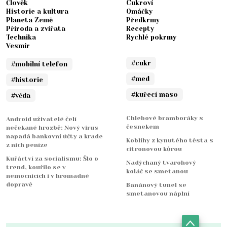
Člověk
Cukroví
Historie a kultura
Omáčky
Planeta Země
Předkrmy
Příroda a zvířata
Recepty
Technika
Rychlé pokrmy
Vesmír
#cukr
#mobilní telefon
#med
#historie
#kuřecí maso
#věda
Chlebové bramboráky s
Android uživatelé čelí
česnekem
nečekané hrozbě: Nový virus
napadá bankovní účty a krade
Koblihy z kynutého těsta s
z nich peníze
citronovou kůrou
Kuřáctví za socialismu: Šlo o
Nadýchaný tvarohový
trend, kouřilo se v
koláč se smetanou
nemocnicích i v hromadné
dopravě
Banánový tunel se
smetanovou náplní