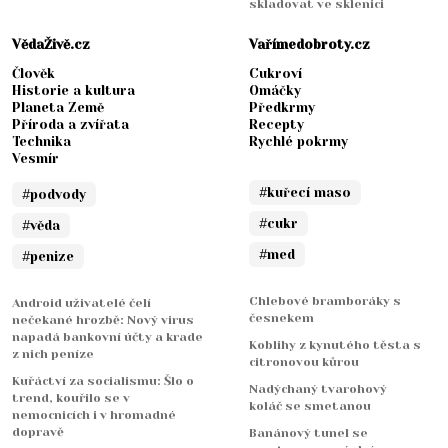
skladovat ve sklenici
VědaŽivě.cz
Vařímedobroty.cz
Člověk
Cukroví
Historie a kultura
Omáčky
Planeta Země
Předkrmy
Příroda a zvířata
Recepty
Technika
Rychlé pokrmy
Vesmír
#kuřecí maso
#podvody
#cukr
#věda
#med
#penize
Chlebové bramboráky s
Android uživatelé čelí
česnekem
nečekané hrozbě: Nový virus
napadá bankovní účty a krade
Koblihy z kynutého těsta s
z nich peníze
citronovou kůrou
Kuřáctví za socialismu: Šlo o
Nadýchaný tvarohový
trend, kouřilo se v
koláč se smetanou
nemocnicích i v hromadné
dopravě
Banánový tunel se