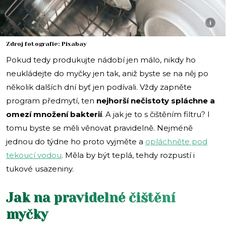
i
Zdroj fotografie: Pixabay
Pokud tedy produkujte nádobí jen málo, nikdy ho
neukládejte do myčky jen tak, aniž byste se na něj po
několik dalších dní byť jen podívali. Vždy zapněte
program předmytí, ten
nejhorší nečistoty spláchne a
omezí množení bakterií
. A jak je to s čištěním filtru? I
tomu byste se měli věnovat pravidelně. Nejméně
jednou do týdne ho proto vyjměte a
opláchněte pod
tekoucí vodou
. Měla by být teplá, tehdy rozpustí i
tukové usazeniny.
Jak na pravidelné čištění
myčky