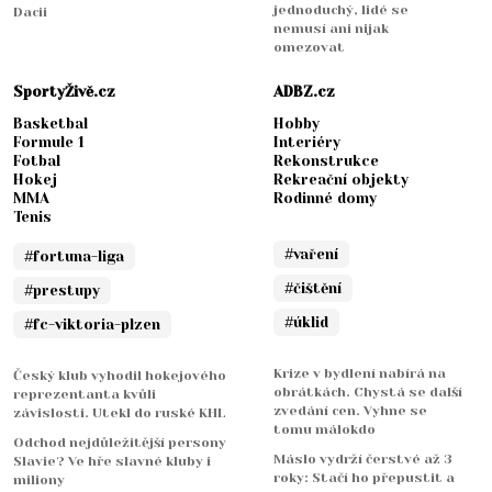
jednoduchý, lidé se
Dacii
nemusí ani nijak
omezovat
SportyŽivě.cz
ADBZ.cz
Basketbal
Hobby
Formule 1
Interiéry
Fotbal
Rekonstrukce
Hokej
Rekreační objekty
MMA
Rodinné domy
Tenis
#vaření
#fortuna-liga
#čištění
#prestupy
#úklid
#fc-viktoria-plzen
Krize v bydlení nabírá na
Český klub vyhodil hokejového
obrátkách. Chystá se další
reprezentanta kvůli
zvedání cen. Vyhne se
závislosti. Utekl do ruské KHL
tomu málokdo
Odchod nejdůležitější persony
Máslo vydrží čerstvé až 3
Slavie? Ve hře slavné kluby i
roky: Stačí ho přepustit a
miliony