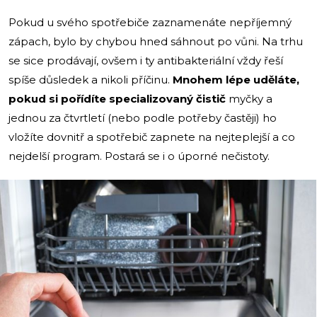
Pokud u svého spotřebiče zaznamenáte nepříjemný
zápach, bylo by chybou hned sáhnout po vůni. Na trhu
se sice prodávají, ovšem i ty antibakteriální vždy řeší
spíše důsledek a nikoli příčinu.
Mnohem lépe uděláte,
pokud si pořídíte specializovaný čistič
myčky a
jednou za čtvrtletí (nebo podle potřeby častěji) ho
vložíte dovnitř a spotřebič zapnete na nejteplejší a co
nejdelší program. Postará se i o úporné nečistoty.