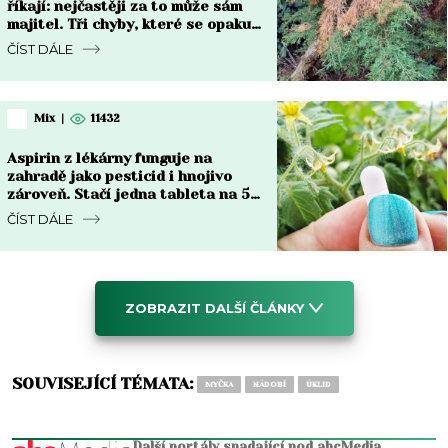
říkají: nejčastěji za to může sám
majitel. Tři chyby, které se opakují
každý rok
ČÍST DÁLE
Mix
|
11432
Aspirin z lékárny funguje na
zahradě jako pesticid i hnojivo
zároveň. Stačí jedna tableta na 5
litrů vody každé dva týdny
ČÍST DÁLE
ZOBRAZIT DALŠÍ ČLÁNKY
SOUVISEJÍCÍ TÉMATA:
MYČKA
NÁDOBÍ
ÚKLID
Další portály spadající pod abcMedia