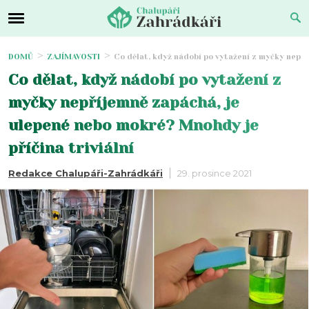
DOMŮ
ZAJÍMAVOSTI
Co dělat, když nádobí po vytažení z myčky nepří
Co dělat, když nádobí po vytažení z
myčky nepříjemně zapáchá, je
ulepené nebo mokré? Mnohdy je
příčina triviální
Redakce Chalupáři-Zahrádkáři
29. prosince 2021