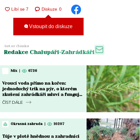
Diskuze
0
Vstoupit do diskuze
Autor článku
Redakce Chalupáři-Zahrádkáři
Mix
|
6726
Vroucí voda přímo na kořen:
jednoduchý trik na pýr, o kterém
zkušení zahrádkáři mluví a funguje
do týdne
ČÍST DÁLE
Okrasná zahrada
|
10207
Túje v plotě hnědnou a zahradníci