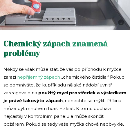
i
Chemický zápach znamená
problémy
Někdy se však může stát, že vás po příchodu k myčce
zarazí
nepříjemný zápach
„chemického čistidla.“ Pokud
se domníváte, že kupříkladu nějaké nádobí uvnitř
zareagovalo na
použitý mycí prostředek a výsledkem
je právě takovýto zápach
, nenechte se mýlit. Příčina
může být mnohem horší – zkrat. K tomu dochází
nejčastěji v kontrolním panelu a může skončit i
požárem. Pokud se tedy vaše myčka chová neobvykle,