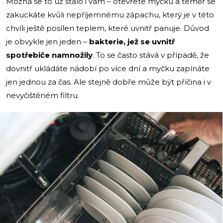
Možná se to už stalo i vám – otevřete myčku a téměř se
zakuckáte kvůli nepříjemnému zápachu, který je v této
chvíli ještě posílen teplem, které uvnitř panuje. Důvod
je obvykle jen jeden –
bakterie, jež se uvnitř
spotřebiče namnožily
. To se často stává v případě, že
dovnitř ukládáte nádobí po více dní a myčku zapínáte
jen jednou za čas. Ale stejně dobře může být příčina i v
nevyčištěném filtru.