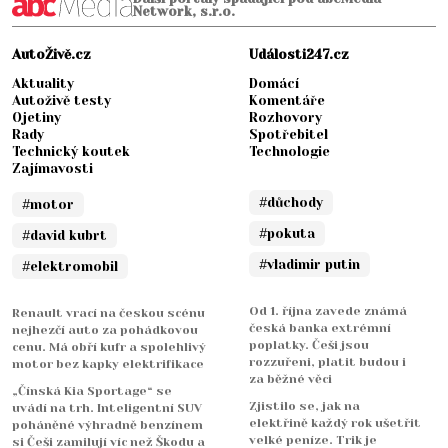
Network, s.r.o.
AutoŽivě.cz
Události247.cz
Aktuality
Domácí
Autoživě testy
Komentáře
Ojetiny
Rozhovory
Rady
Spotřebitel
Technický koutek
Technologie
Zajímavosti
#důchody
#motor
#pokuta
#david kubrt
#vladimir putin
#elektromobil
Od 1. října zavede známá
Renault vrací na českou scénu
česká banka extrémní
nejhezčí auto za pohádkovou
poplatky. Češi jsou
cenu. Má obří kufr a spolehlivý
rozzuřeni, platit budou i
motor bez kapky elektrifikace
za běžné věci
„Čínská Kia Sportage“ se
Zjistilo se, jak na
uvádí na trh. Inteligentní SUV
elektřině každý rok ušetřit
poháněné výhradně benzínem
velké peníze. Trik je
si Češi zamilují víc než Škodu a