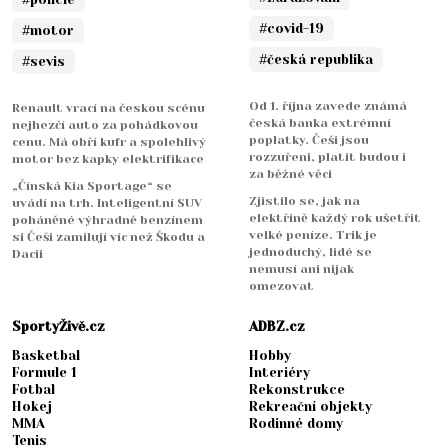
#covid-19
#motor
#česká republika
#sevis
Od 1. října zavede známá
Renault vrací na českou scénu
česká banka extrémní
nejhezčí auto za pohádkovou
poplatky. Češi jsou
cenu. Má obří kufr a spolehlivý
rozzuřeni, platit budou i
motor bez kapky elektrifikace
za běžné věci
„Čínská Kia Sportage“ se
Zjistilo se, jak na
uvádí na trh. Inteligentní SUV
elektřině každý rok ušetřit
poháněné výhradně benzínem
velké peníze. Trik je
si Češi zamilují víc než Škodu a
jednoduchý, lidé se
Dacii
nemusí ani nijak
omezovat
SportyŽivě.cz
ADBZ.cz
Basketbal
Hobby
Formule 1
Interiéry
Fotbal
Rekonstrukce
Hokej
Rekreační objekty
MMA
Rodinné domy
Tenis