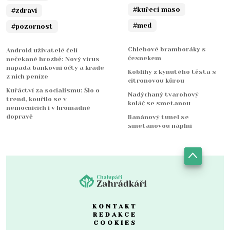
#kuřecí maso
#zdraví
#med
#pozornost
Chlebové bramboráky s
Android uživatelé čelí
česnekem
nečekané hrozbě: Nový virus
napadá bankovní účty a krade
Koblihy z kynutého těsta s
z nich peníze
citronovou kůrou
Kuřáctví za socialismu: Šlo o
Nadýchaný tvarohový
trend, kouřilo se v
koláč se smetanou
nemocnicích i v hromadné
dopravě
Banánový tunel se
smetanovou náplní
KONTAKT
REDAKCE
COOKIES