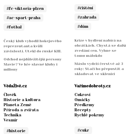
#čištění
#fc-viktoria-plzen
#zahrada
#ac-spart-praha
#dům
#fotbal
Krize v bydlení nabírá na
Český klub vyhodil hokejového
obrátkách. Chystá se další
reprezentanta kvůli
zvedání cen. Vyhne se
závislosti. Utekl do ruské KHL
tomu málokdo
Odchod nejdůležitější persony
Máslo vydrží čerstvé až 3
Slavie? Ve hře slavné kluby i
roky: Stačí ho přepustit a
miliony
skladovat ve sklenici
VědaŽivě.cz
Vařímedobroty.cz
Člověk
Cukroví
Historie a kultura
Omáčky
Planeta Země
Předkrmy
Příroda a zvířata
Recepty
Technika
Rychlé pokrmy
Vesmír
#cukr
#historie