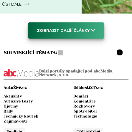
do týdne
ČÍST DÁLE
ZOBRAZIT DALŠÍ ČLÁNKY
SOUVISEJÍCÍ TÉMATA:
i
i
i
i
i
i
i
i
i
i
i
i
i
i
i
i
i
i
Další portály spadající pod abcMedia
Network, s.r.o.
AutoŽivě.cz
Události247.cz
Aktuality
Domácí
Autoživě testy
Komentáře
Ojetiny
Rozhovory
Rady
Spotřebitel
Technický koutek
Technologie
Zajímavosti
#zdražování
#policie