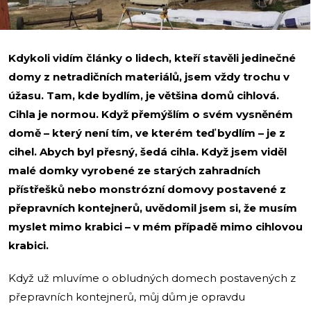
Kdykoli vidím články o lidech, kteří stavěli jedinečné
domy z netradičních materiálů, jsem vždy trochu v
úžasu. Tam, kde bydlím, je většina domů cihlová.
Cihla je normou. Když přemýšlím o svém vysněném
domě – který není tím, ve kterém teď bydlím – je z
cihel. Abych byl přesný, šedá cihla. Když jsem viděl
malé domky vyrobené ze starých zahradních
přístřešků nebo monstrózní domovy postavené z
přepravních kontejnerů, uvědomil jsem si, že musím
myslet mimo krabici – v mém případě mimo cihlovou
krabici.
Když už mluvíme o obludných domech postavených z
přepravních kontejnerů, můj dům je opravdu