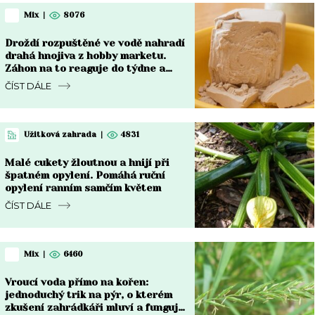
Mix
|
8076
Droždí rozpuštěné ve vodě nahradí
drahá hnojiva z hobby marketu.
Záhon na to reaguje do týdne a
rozdíl je vidět pouhým okem
ČÍST DÁLE
Užitková zahrada
|
4831
Malé cukety žloutnou a hnijí při
špatném opylení. Pomáhá ruční
opylení ranním samčím květem
ČÍST DÁLE
Mix
|
6460
Vroucí voda přímo na kořen:
jednoduchý trik na pýr, o kterém
zkušení zahrádkáři mluví a funguje