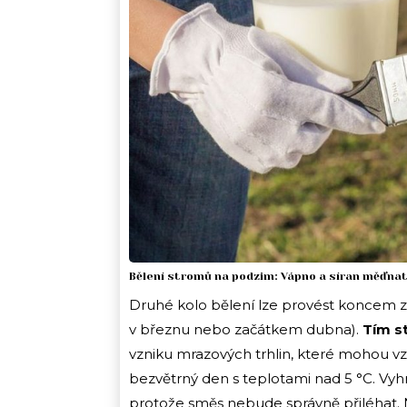
Bělení stromů na podzim: Vápno a síran měďna
Druhé kolo bělení lze provést koncem zi
v březnu nebo začátkem dubna).
Tím s
vzniku mrazových trhlin, které mohou vzni
bezvětrný den s teplotami nad 5 °C. Vyh
protože směs nebude správně přiléhat. N