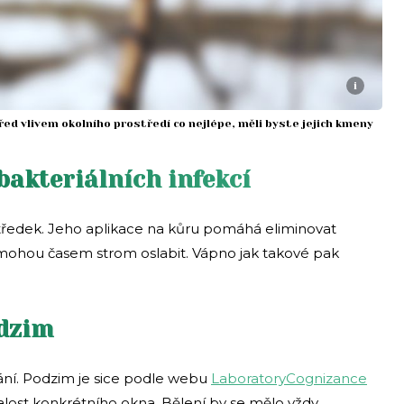
i
ed vlivem okolního prostředí co nejlépe, měli byste jejich kmeny
bakteriálních infekcí
ostředek. Jeho aplikace na kůru pomáhá eliminovat
é mohou časem strom oslabit. Vápno jak takové pak
odzim
vání. Podzim je sice podle webu
LaboratoryCognizance
znalost konkrétního okna. Bělení by se mělo vždy