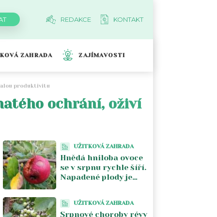
REDAKCE
KONTAKT
TKOVÁ ZAHRADA
ZAJÍMAVOSTI
valou produktivitu
atého ochrání, oživí
UŽITKOVÁ ZAHRADA
Hnědá hniloba ovoce
se v srpnu rychle šíří.
Napadené plody je
lepší ze stromu
odstranit
UŽITKOVÁ ZAHRADA
Srpnové choroby révy