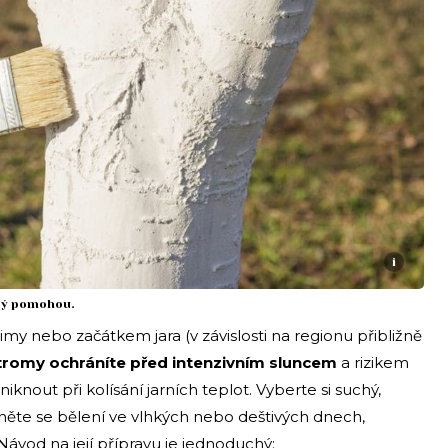
i
tý pomohou.
my nebo začátkem jara (v závislosti na regionu přibližně
tromy ochráníte před intenzivním sluncem
a rizikem
knout při kolísání jarních teplot. Vyberte si suchý,
něte se bělení ve vlhkých nebo deštivých dnech,
ávod na její přípravu je jednoduchý: