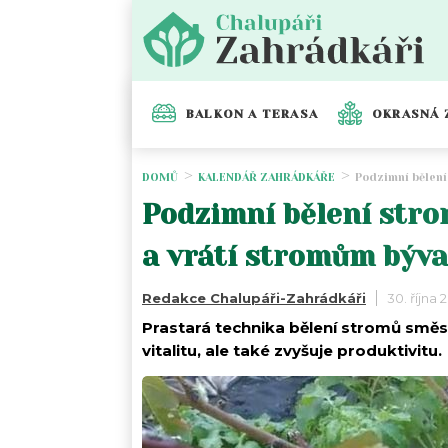
BALKON A TERASA
OKRASNÁ 
DOMŮ
KALENDÁŘ ZAHRÁDKÁŘE
Podzimní bělení
Podzimní bělení stro
a vrátí stromům býva
Redakce Chalupáři-Zahrádkáři
30. října 
Prastará technika bělení stromů směsí
vitalitu, ale také zvyšuje produktivitu.