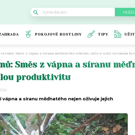
ZAHRADA
POKOJOVÉ ROSTLINY
TIPY
UŽI
 stromů: Směs z vápna a síranu měďnatého ochrání, oživí a vrátí stromům bý
mů: Směs z vápna a síranu měďn
lou produktivitu
2024
 vápna a síranu měďnatého nejen oživuje jejich