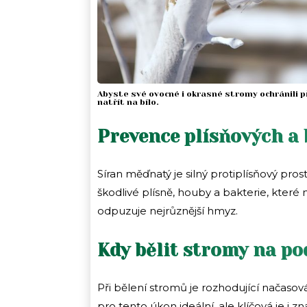
Abyste své ovocné i okrasné stromy ochránili př
natřít na bílo.
Prevence plísňových a 
Síran měďnatý je silný protiplísňový pr
škodlivé plísně, houby a bakterie, kter
odpuzuje nejrůznější hmyz.
Kdy bělit stromy na p
Při bělení stromů je rozhodující načaso
pro tento úkon ideální, ale klíčová je i 