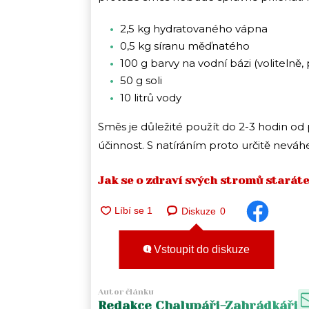
2,5 kg hydratovaného vápna
0,5 kg síranu měďnatého
100 g barvy na vodní bázi (volitelně, 
50 g soli
10 litrů vody
Směs je důležité použít do 2-3 hodin od
účinnost. S natíráním proto určitě neváhe
Jak se o zdraví svých stromů starát
Diskuze
0
Vstoupit do diskuze
Autor článku
Redakce Chalupáři-Zahrádkáři