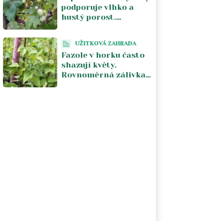
podporuje vlhko a
hustý porost.
Pomáhá vzdušnost a
odstranění
UŽITKOVÁ ZAHRADA
napadených částí
Fazole v horku často
shazují květy.
Rovnoměrná zálivka
a chladnější počasí
obnoví násadu lusků