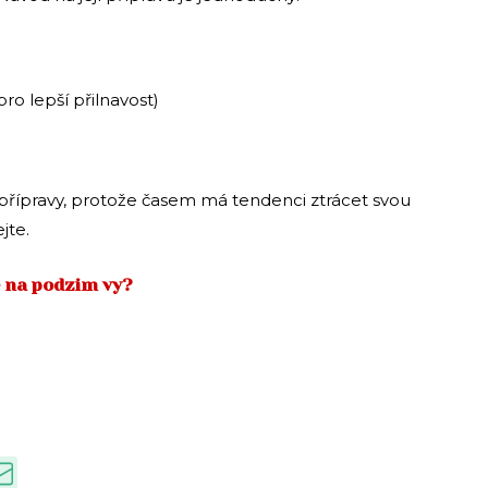
pro lepší přilnavost)
 přípravy, protože časem má tendenci ztrácet svou
jte.
e na podzim vy?