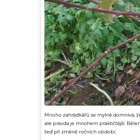
Mnoho zahrádkářů se mylně domnívá, že
ale pravda je mnohem praktičtější. Běle
teď při změně ročních období.