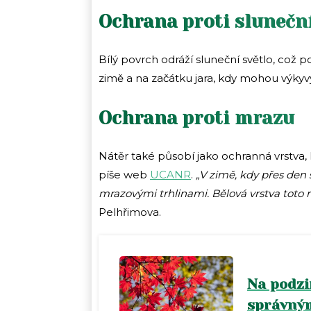
Ochrana proti slunečn
Bílý povrch odráží sluneční světlo, což 
zimě a na začátku jara, kdy mohou výkyvy
Ochrana proti mrazu
Nátěr také působí jako ochranná vrstva, 
píše web
UCANR
.
„V zimě, kdy přes den s
mrazovými trhlinami. Bělová vrstva toto r
Pelhřimova.
Na podzi
správným