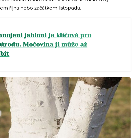
cem října nebo začátkem listopadu.
nojení jabloní je klíčové pro
úrodu. Močovina ji může až
bit