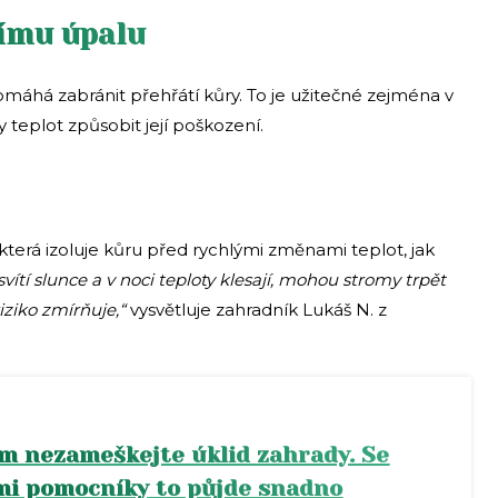
ímu úpalu
pomáhá zabránit přehřátí kůry. To je užitečné zejména v
 teplot způsobit její poškození.
která izoluje kůru před rychlými změnami teplot, jak
vítí slunce a v noci teploty klesají, mohou stromy trpět
iziko zmírňuje,“
vysvětluje zahradník Lukáš N. z
m nezameškejte úklid zahrady. Se
i pomocníky to půjde snadno