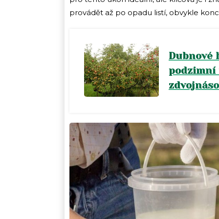
provádět až po opadu listí, obvykle kon
Dubnové h
podzimní 
zdvojnáso