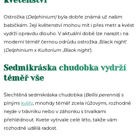
Ostrožka (
Delphinium)
byla dobře známá už našim
babičkám. Její květenství mohou mít i přes metr a kvést
vydrží opravdu dlouho. V aktuální době lze narazit i na
moderní téměř černou odrůdu ostrožka ‚Black night‘
(
Delphinium x Kultorium ‚Black night‘
).
Sedmikráska chudobka vydrží
téměř vše
Šlechtěná sedmikráska chudobka (
Bellis perennis
) s
plnými
květy
, mnohdy téměř zcela růžovými, rozhodně
nejde v trávníku nebo v záhonku s trvalkami
přehlédnout. Kvete vytrvale celé léto, takže vám
rozhodně udělá radost.