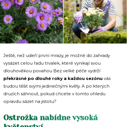
i
Ještě, než udeří první mrazy, je možné do zahrady
vysázet celou řadu trvalek, které vynikají svou
dlouhověkou povahou Bez velké péče vydrží
překrásné po dlouhé roky a každou sezónu
vás
budou těšit svými jedinečnými květy. A po kterých
druzích sáhnout, pokud chcete v tomto ohledu
opravdu sázet na jistotu?
Ostrožka nabídne vysoká
květenství