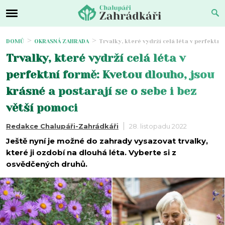
DOMŮ
OKRASNÁ ZAHRADA
Trvalky, které vydrží celá léta v perfektní
Trvalky, které vydrží celá léta v
perfektní formě: Kvetou dlouho, jsou
krásné a postarají se o sebe i bez
větší pomoci
Redakce Chalupáři-Zahrádkáři
28. listopadu 2022
Ještě nyní je možné do zahrady vysazovat trvalky,
které ji ozdobí na dlouhá léta. Vyberte si z
osvědčených druhů.