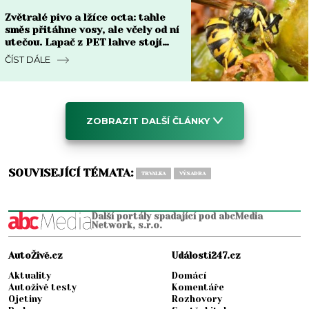
Zvětralé pivo a lžíce octa: tahle
směs přitáhne vosy, ale včely od ní
utečou. Lapač z PET lahve stojí
pár korun
ČÍST DÁLE
ZOBRAZIT DALŠÍ ČLÁNKY
SOUVISEJÍCÍ TÉMATA:
TRVALKA
VÝSADBA
Další portály spadající pod abcMedia
Network, s.r.o.
AutoŽivě.cz
Události247.cz
Aktuality
Domácí
Autoživě testy
Komentáře
Ojetiny
Rozhovory