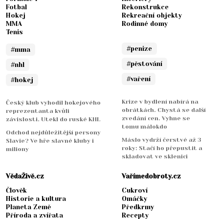
Fotbal
Rekonstrukce
Hokej
Rekreační objekty
MMA
Rodinné domy
Tenis
#penize
#mma
#pěstování
#nhl
#vaření
#hokej
Krize v bydlení nabírá na
Český klub vyhodil hokejového
obrátkách. Chystá se další
reprezentanta kvůli
zvedání cen. Vyhne se
závislosti. Utekl do ruské KHL
tomu málokdo
Odchod nejdůležitější persony
Máslo vydrží čerstvé až 3
Slavie? Ve hře slavné kluby i
roky: Stačí ho přepustit a
miliony
skladovat ve sklenici
VědaŽivě.cz
Vařímedobroty.cz
Člověk
Cukroví
Historie a kultura
Omáčky
Planeta Země
Předkrmy
Příroda a zvířata
Recepty