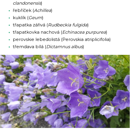
clandonensis
)
řebříček (
Achillea
)
kuklík (
Geum
)
třapatka zářivá (
Rudbeckia fulgida
)
třapatkovka nachová (
Echinacea purpurea
)
perovskie lebedolistá (Perovskia atriplicifolia)
třemdava bílá (
Dictamnus albus
)
i