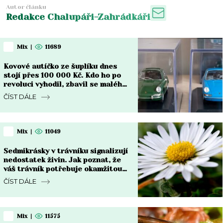
Autor článku
Redakce Chalupáři-Zahrádkáři
Mix
|
11689
Kovové autíčko ze šuplíku dnes
stojí přes 100 000 Kč. Kdo ho po
revoluci vyhodil, zbavil se malého
jmění a netuší to
ČÍST DÁLE
Mix
|
11049
Sedmikrásky v trávníku signalizují
nedostatek živin. Jak poznat, že
váš trávník potřebuje okamžitou
péči
ČÍST DÁLE
Mix
|
11575