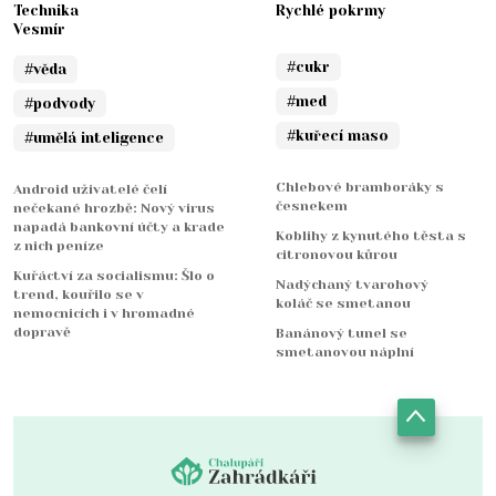
Technika
Rychlé pokrmy
Vesmír
#cukr
#věda
#med
#podvody
#kuřecí maso
#umělá inteligence
Chlebové bramboráky s
Android uživatelé čelí
česnekem
nečekané hrozbě: Nový virus
napadá bankovní účty a krade
Koblihy z kynutého těsta s
z nich peníze
citronovou kůrou
Kuřáctví za socialismu: Šlo o
Nadýchaný tvarohový
trend, kouřilo se v
koláč se smetanou
nemocnicích i v hromadné
dopravě
Banánový tunel se
smetanovou náplní