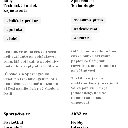
Rady
Spotřebitel
Technický koutek
Technologie
Zajímavosti
#vladimir putin
#řidičský průkaz
#zdražování
#pokuta
#peníze
#řidič
Od 1. října zavede známá
Renault vrací na českou scénu
česká banka extrémní
nejhezčí auto za pohádkovou
poplatky. Češi jsou
cenu. Má obří kufr a spolehlivý
rozzuřeni, platit budou i
motor bez kapky elektrifikace
za běžné věci
„Čínská Kia Sportage“ se
Zjistilo se, jak na
uvádí na trh. Inteligentní SUV
elektřině každý rok ušetřit
poháněné výhradně benzínem
velké peníze. Trik je
si Češi zamilují víc než Škodu a
jednoduchý, lidé se
Dacii
nemusí ani nijak
omezovat
SportyŽivě.cz
ADBZ.cz
Basketbal
Hobby
Formule 1
Interiéry