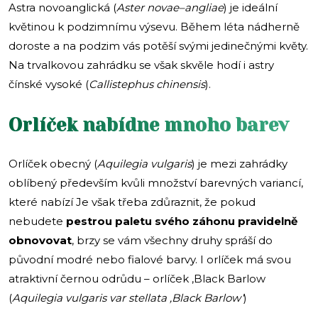
Astra novoanglická (
Aster novae–angliae
) je ideální
květinou k podzimnímu výsevu. Během léta nádherně
doroste a na podzim vás potěší svými jedinečnými květy.
Na trvalkovou zahrádku se však skvěle hodí i astry
čínské vysoké (
Callistephus chinensis
).
Orlíček nabídne mnoho barev
Orlíček obecný (
Aquilegia vulgaris
) je mezi zahrádky
oblíbený především kvůli množství barevných variancí,
které nabízí Je však třeba zdůraznit, že pokud
nebudete
pestrou paletu svého záhonu pravidelně
obnovovat
, brzy se vám všechny druhy spráší do
původní modré nebo fialové barvy. I orlíček má svou
atraktivní černou odrůdu – orlíček ‚Black Barlow
(
Aquilegia vulgaris var stellata ‚Black Barlow‘
)