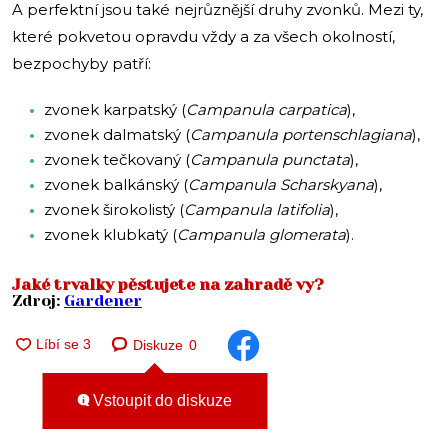
A perfektní jsou také nejrůznější druhy zvonků. Mezi ty,
které pokvetou opravdu vždy a za všech okolností,
bezpochyby patří:
zvonek karpatský (
Campanula carpatica
),
zvonek dalmatský (
Campanula portenschlagiana
),
zvonek tečkovaný (
Campanula punctata
),
zvonek balkánský (
Campanula Scharskyana
),
zvonek širokolistý (
Campanula latifolia
),
zvonek klubkatý (
Campanula glomerata
).
Jaké trvalky pěstujete na zahradě vy?
Zdroj:
Gardener
Diskuze
0
Vstoupit do diskuze