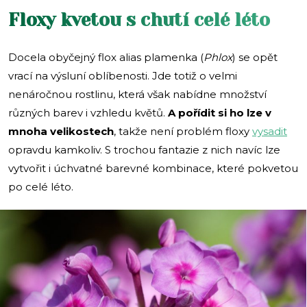
Floxy kvetou s chutí celé léto
Docela obyčejný flox alias plamenka (
Phlox
) se opět
vrací na výsluní oblíbenosti. Jde totiž o velmi
nenáročnou rostlinu, která však nabídne množství
různých barev i vzhledu květů.
A pořídit si ho lze v
mnoha velikostech
, takže není problém floxy
vysadit
opravdu kamkoliv. S trochou fantazie z nich navíc lze
vytvořit i úchvatné barevné kombinace, které pokvetou
po celé léto.