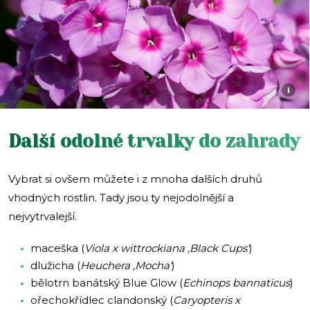
i
Další odolné trvalky do zahrady
Vybrat si ovšem můžete i z mnoha dalších druhů
vhodných rostlin. Tady jsou ty nejodolnější a
nejvytrvalejší.
maceška (
Viola x wittrockiana ‚Black Cups‘
)
dlužicha (
Heuchera ‚Mocha‘
)
bělotrn banátský Blue Glow (
Echinops bannaticus
)
ořechokřídlec clandonský (
Caryopteris x