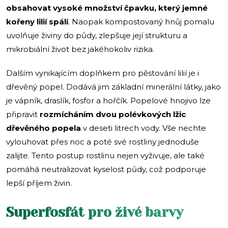
obsahovat vysoké množství čpavku, který jemné
kořeny lilií spálí
. Naopak kompostovaný hnůj pomalu
uvolňuje živiny do půdy, zlepšuje její strukturu a
mikrobiální život bez jakéhokoliv rizika.
Dalším vynikajícím doplňkem pro pěstování lilií je i
dřevěný popel. Dodává jim základní minerální látky, jako
je vápník, draslík, fosfor a hořčík. Popelové hnojivo lze
připravit
rozmícháním dvou polévkových lžic
dřevěného popela
v deseti litrech vody. Vše nechte
vylouhovat přes noc a poté své rostliny jednoduše
zalijte. Tento postup rostlinu nejen vyživuje, ale také
pomáhá neutralizovat kyselost půdy, což podporuje
lepší příjem živin.
Superfosfát pro živé barvy