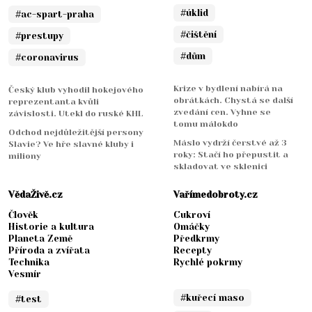
#úklid
#ac-spart-praha
#čištění
#prestupy
#dům
#coronavirus
Krize v bydlení nabírá na
Český klub vyhodil hokejového
obrátkách. Chystá se další
reprezentanta kvůli
zvedání cen. Vyhne se
závislosti. Utekl do ruské KHL
tomu málokdo
Odchod nejdůležitější persony
Máslo vydrží čerstvé až 3
Slavie? Ve hře slavné kluby i
roky: Stačí ho přepustit a
miliony
skladovat ve sklenici
VědaŽivě.cz
Vařímedobroty.cz
Člověk
Cukroví
Historie a kultura
Omáčky
Planeta Země
Předkrmy
Příroda a zvířata
Recepty
Technika
Rychlé pokrmy
Vesmír
#kuřecí maso
#test