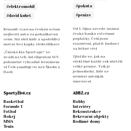
#pokuta
#elektromobil
#peníze
#david kubrt
Od 1. října zavede známá
Renault vrací na českou scénu
česká banka extrémní
nejhezčí auto za pohádkovou
poplatky. Češi jsou
cenu. Má obří kufr a spolehlivý
rozzuřeni, platit budou i
motor bez kapky elektrifikace
za běžné věci
„Čínská Kia Sportage“ se
Zjistilo se, jak na
uvádí na trh. Inteligentní SUV
elektřině každý rok ušetřit
poháněné výhradně benzínem
velké peníze. Trik je
si Češi zamilují víc než Škodu a
jednoduchý, lidé se
Dacii
nemusí ani nijak
omezovat
SportyŽivě.cz
ADBZ.cz
Basketbal
Hobby
Formule 1
Interiéry
Fotbal
Rekonstrukce
Hokej
Rekreační objekty
MMA
Rodinné domy
Tenis