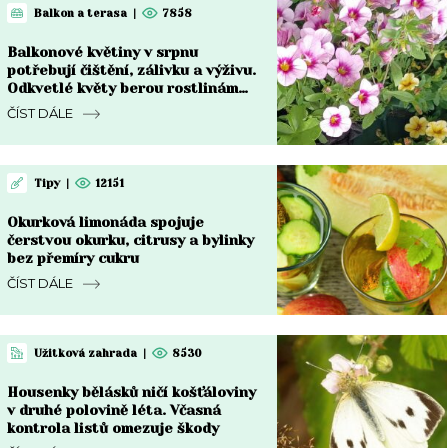
Balkon a terasa
|
7858
Balkonové květiny v srpnu
potřebují čištění, zálivku a výživu.
Odkvetlé květy berou rostlinám
sílu
ČÍST DÁLE
Tipy
|
12151
Okurková limonáda spojuje
čerstvou okurku, citrusy a bylinky
bez přemíry cukru
ČÍST DÁLE
Užitková zahrada
|
8530
Housenky bělásků ničí košťáloviny
v druhé polovině léta. Včasná
kontrola listů omezuje škody