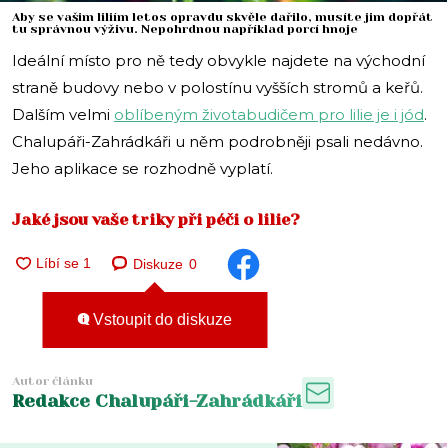
Aby se vašim liliím letos opravdu skvěle dařilo, musíte jim dopřát
tu správnou výživu. Nepohrdnou například porcí hnoje
Ideální místo pro ně tedy obvykle najdete na východní
straně budovy nebo v polostínu vyšších stromů a keřů.
Dalším velmi
oblíbeným životabudičem pro lilie je i jód
.
Chalupáři-Zahrádkáři u něm podrobněji psali nedávno.
Jeho aplikace se rozhodně vyplatí.
Jaké jsou vaše triky při péči o lilie?
Diskuze
0
Vstoupit do diskuze
Autor článku
Redakce Chalupáři-Zahrádkáři