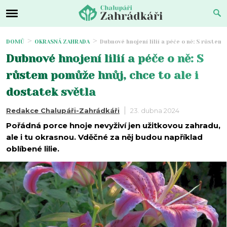
DOMŮ
OKRASNÁ ZAHRADA
Dubnové hnojení lilií a péče o ně: S růstem
Dubnové hnojení lilií a péče o ně: S
růstem pomůže hnůj, chce to ale i
dostatek světla
Redakce Chalupáři-Zahrádkáři
23. dubna 2024
Pořádná porce hnoje nevyživí jen užitkovou zahradu,
ale i tu okrasnou. Vděčné za něj budou například
oblíbené lilie.