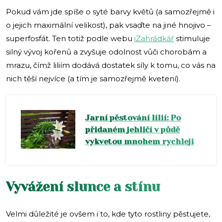
Pokud vám jde spíše o syté barvy květů (a samozřejmě i
o jejich maximální velikost), pak vsaďte na jiné hnojivo –
superfosfát. Ten totiž podle webu
iZahrádkář
stimuluje
silný vývoj kořenů a zvyšuje odolnost vůči chorobám a
mrazu, čímž liliím dodává dostatek síly k tomu, co vás na
nich těší nejvíce (a tím je samozřejmě kvetení).
Jarní pěstování lilií: Po
přidaném jehličí v půdě
vykvetou mnohem rychleji
Vyvážení slunce a stínu
Velmi důležité je ovšem i to, kde tyto rostliny pěstujete,