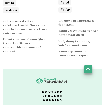
#med
#věda
#cukr
#zdraví
Chlebové bramboráky s
Android uživatelé čelí
česnekem
nečekané hrozbě: Nový virus
napadá bankovní účty a krade
Koblihy z kynutého těsta s
z nich peníze
citronovou kůrou
Kuřáctví za socialismu: Šlo o
Nadýchaný tvarohový
trend, kouřilo se v
koláč se smetanou
nemocnicích i v hromadné
dopravě
Banánový tunel se
smetanovou náplní
KONTAKT
REDAKCE
COOKIES