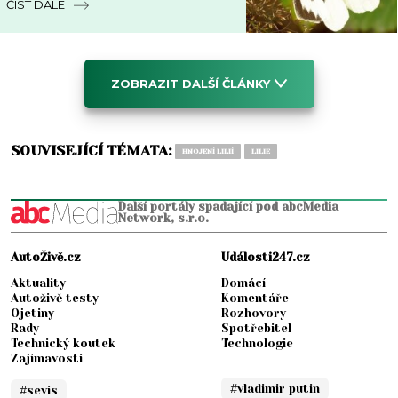
ČÍST DÁLE
ZOBRAZIT DALŠÍ ČLÁNKY
SOUVISEJÍCÍ TÉMATA:
HNOJENÍ LILIÍ
LILIE
Další portály spadající pod abcMedia
Network, s.r.o.
AutoŽivě.cz
Události247.cz
Aktuality
Domácí
Autoživě testy
Komentáře
Ojetiny
Rozhovory
Rady
Spotřebitel
Technický koutek
Technologie
Zajímavosti
#vladimir putin
#sevis