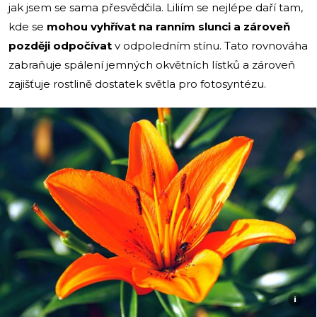
jak jsem se sama přesvědčila. Liliím se nejlépe daří tam,
kde se
mohou vyhřívat na ranním slunci a zároveň
později odpočívat
v odpoledním stínu. Tato rovnováha
zabraňuje spálení jemných okvětních lístků a zároveň
zajišťuje rostlině dostatek světla pro fotosyntézu.
i