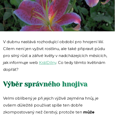
i
V dubnu nastává rozhodující období pro hnojení lilií.
Cílem není jen vyživit rostlinu, ale také připravit půdu
pro silný růst a zářivé květy v nadcházejících měsících,
jak informuje web
KrálDílny
. Co tedy těmto květinám
dopřát?
Výběr správného hnojiva
Velmi oblíbený je při jejich výživě zejména hnůj, je
ovšem důležité používat spíše ten dobře
zkompostovaný než čerstvý, protože ten
může