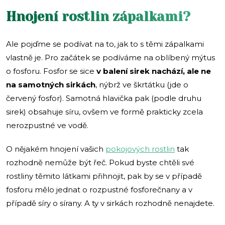
Hnojení rostlin zápalkami?
Ale pojďme se podívat na to, jak to s těmi zápalkami
vlastně je. Pro začátek se podíváme na oblíbený mýtus
o fosforu. Fosfor se sice
v balení sirek nachází, ale ne
na samotných sirkách
, nýbrž ve škrtátku (jde o
červený fosfor). Samotná hlavička pak (podle druhu
sirek) obsahuje síru, ovšem ve formě prakticky zcela
nerozpustné ve vodě.
O nějakém hnojení vašich
pokojových rostlin
tak
rozhodně nemůže být řeč. Pokud byste chtěli své
rostliny těmito látkami přihnojit, pak by se v případě
fosforu mělo jednat o rozpustné fosforečnany a v
případě síry o sírany. A ty v sirkách rozhodně nenajdete.