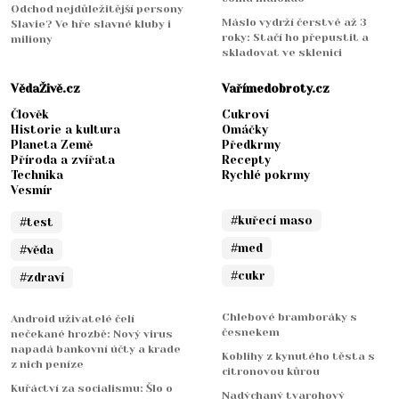
Odchod nejdůležitější persony
Máslo vydrží čerstvé až 3
Slavie? Ve hře slavné kluby i
roky: Stačí ho přepustit a
miliony
skladovat ve sklenici
VědaŽivě.cz
Vařímedobroty.cz
Člověk
Cukroví
Historie a kultura
Omáčky
Planeta Země
Předkrmy
Příroda a zvířata
Recepty
Technika
Rychlé pokrmy
Vesmír
#kuřecí maso
#test
#med
#věda
#cukr
#zdraví
Chlebové bramboráky s
Android uživatelé čelí
česnekem
nečekané hrozbě: Nový virus
napadá bankovní účty a krade
Koblihy z kynutého těsta s
z nich peníze
citronovou kůrou
Kuřáctví za socialismu: Šlo o
Nadýchaný tvarohový