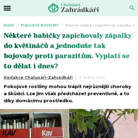
DOMŮ
POKOJOVÉ ROSTLINY
Některé babičky zapichovaly zápalky do 
Některé babičky zapichovaly zápalky
do květináčů a jednoduše tak
bojovaly proti parazitům. Vyplatí se
to dělat i dnes?
Redakce Chalupáři-Zahrádkáři
5. ledna 2023
Pokojové rostliny mohou trápit nejrůznější choroby
a škůdci. Lze jim však předcházet preventivně, a to
díky domácímu prostředku.