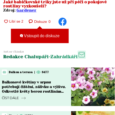
Jaké babičkovské triky jste už při péči o pokojové
rostliny vyzkoušeli?
Zdroj:
Gardener
Diskuze
0
Vstoupit do diskuze
Autor článku
Redakce Chalupáři-Zahrádkáři
Balkon a terasa
|
8477
Balkonové květiny v srpnu
potřebují čištění, zálivku a výživu.
Odkvetlé květy berou rostlinám
sílu
ČÍST DÁLE