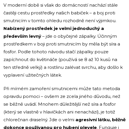
V moderní době si však do domácností nachází stále
častěji cestu prostředky našich babiček – a boj proti
smutnicím v tomto ohledu rozhodně není výjimkou.
Nabízený prostředek je velmi jednoduchý a
především levný
– jde o obyčejné zápalky. Účinným
prostředkem v boji proti smutnicím by měla být síra a
fosfor. Podle tohoto návodu stačí zápalky pouze
zapíchnout do květináče (používá se 8 až 10 kusů na
ten středně velký) a rostlinu zalévat svrchu, aby došlo k
vyplavení užitečných látek.
Při mírném zamoření smutnicemi může tato metoda
opravdu pomoci – ovšem ze zcela jiného důvodu, než
se běžně uvádí. Mnohem důležitější než síra a fosfor
(který se vlastně v hlavičkách ani nenachází), je totiž
chlorečnan draselný. Jde o velmi
agresivní látku, běžně
dokonce používanou pro hubení plevele
. Funguje i