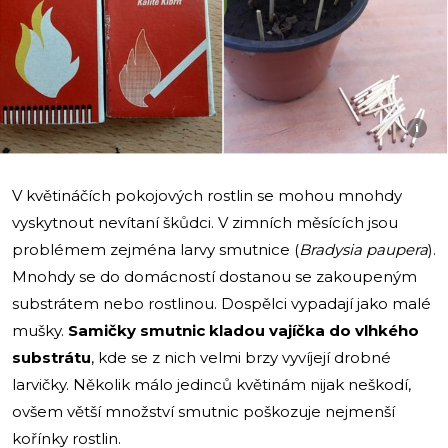
i
V květináčích pokojových rostlin se mohou mnohdy
vyskytnout nevítaní škůdci. V zimních měsících jsou
problémem zejména larvy smutnice (
Bradysia paupera
).
Mnohdy se do domácností dostanou se zakoupeným
substrátem nebo rostlinou. Dospělci vypadají jako malé
mušky.
Samičky smutnic kladou vajíčka do vlhkého
substrátu
, kde se z nich velmi brzy vyvíjejí drobné
larvičky. Několik málo jedinců květinám nijak neškodí,
ovšem větší množství smutnic poškozuje nejmenší
kořínky rostlin.