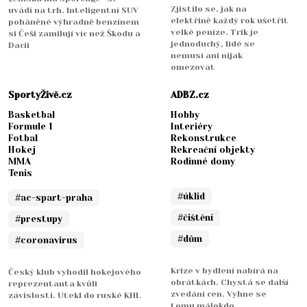
Zjistilo se, jak na
uvádí na trh. Inteligentní SUV
elektřině každý rok ušetřit
poháněné výhradně benzínem
velké peníze. Trik je
si Češi zamilují víc než Škodu a
jednoduchý, lidé se
Dacii
nemusí ani nijak
omezovat
SportyŽivě.cz
ADBZ.cz
Basketbal
Hobby
Formule 1
Interiéry
Fotbal
Rekonstrukce
Hokej
Rekreační objekty
MMA
Rodinné domy
Tenis
#úklid
#ac-spart-praha
#čištění
#prestupy
#dům
#coronavirus
Krize v bydlení nabírá na
Český klub vyhodil hokejového
obrátkách. Chystá se další
reprezentanta kvůli
zvedání cen. Vyhne se
závislosti. Utekl do ruské KHL
tomu málokdo