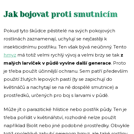
Jak bojovat proti smutnicím
Pokud tyto škůdce pěstitelé na svých pokojových
rostlinách zaznamenají, uchylují se nejčastěji k
insekticidnímu postřiku. Ten však bývá neúčinný. Tento
hmyz
má totiž velmi rychlý vývoj a velmi brzy se tak
z
malých larviček v půdě vyvine další generace
. Proto
je třeba použít účinnější ochranu. Sem patří především
použití žlutých lepových pastí (ty se zapichují do
květináčů a nachytají se na ně dospělé smutnice) a
prostředků, určených pro boj s larvami v půdě.
Může jít o parazitické hlístice nebo postřik půdy. Ten je
třeba pořídit v květinářství, rozhodně nelze použít
například Biolit nebo jiné podobné prostředky. Obvykle
totiž spolehlivě zahubí nejenom hmyz, ale také rostliny.