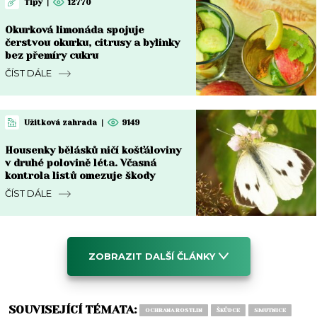
Tipy
|
12770
Okurková limonáda spojuje
čerstvou okurku, citrusy a bylinky
bez přemíry cukru
ČÍST DÁLE
Užitková zahrada
|
9149
Housenky bělásků ničí košťáloviny
v druhé polovině léta. Včasná
kontrola listů omezuje škody
ČÍST DÁLE
ZOBRAZIT DALŠÍ ČLÁNKY
SOUVISEJÍCÍ TÉMATA:
OCHRANA ROSTLIN
ŠKŮDCE
SMUTNICE