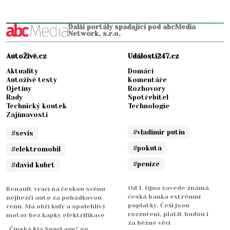
Další portály spadající pod abcMedia
Network, s.r.o.
AutoŽivě.cz
Události247.cz
Aktuality
Domácí
Autoživě testy
Komentáře
Ojetiny
Rozhovory
Rady
Spotřebitel
Technický koutek
Technologie
Zajímavosti
#vladimir putin
#sevis
#pokuta
#elektromobil
#peníze
#david kubrt
Od 1. října zavede známá
Renault vrací na českou scénu
česká banka extrémní
nejhezčí auto za pohádkovou
poplatky. Češi jsou
cenu. Má obří kufr a spolehlivý
rozzuřeni, platit budou i
motor bez kapky elektrifikace
za běžné věci
„Čínská Kia Sportage“ se