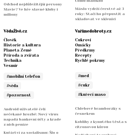
tomu málokdo
Odchod nejdůležitější persony
Máslo vydrží čerstvé až 3
Slavie? Ve hře slavné kluby i
roky: Stačí ho přepustit a
miliony
skladovat ve sklenici
VědaŽivě.cz
Vařímedobroty.cz
Člověk
Cukroví
Historie a kultura
Omáčky
Planeta Země
Předkrmy
Příroda a zvířata
Recepty
Technika
Rychlé pokrmy
Vesmír
#med
#mobilní telefon
#cukr
#věda
#kuřecí maso
#pozornost
Chlebové bramboráky s
Android uživatelé čelí
česnekem
nečekané hrozbě: Nový virus
napadá bankovní účty a krade
Koblihy z kynutého těsta s
z nich peníze
citronovou kůrou
Kuřáctví za socialismu: Šlo o