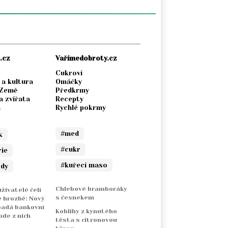
.cz
Vařímedobroty.cz
Cukroví
 a kultura
Omáčky
 Země
Předkrmy
a zvířata
Recepty
a
Rychlé pokrmy
#med
k
#cukr
rie
#kuřecí maso
ody
Chlebové bramboráky
živatelé čelí
s česnekem
 hrozbě: Nový
padá bankovní
Koblihy z kynutého
ade z nich
těsta s citronovou