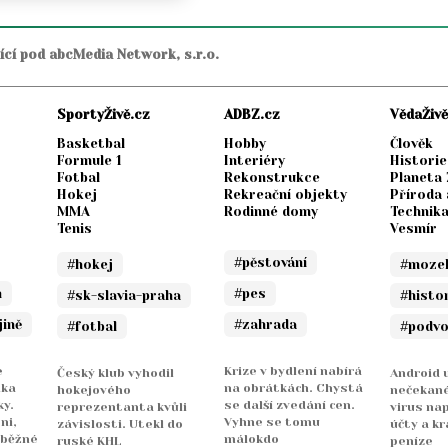
jící pod abcMedia Network, s.r.o.
SportyŽivě.cz
ADBZ.cz
VědaŽivě
Basketbal
Hobby
Člověk
Formule 1
Interiéry
Historie
Fotbal
Rekonstrukce
Planeta
Hokej
Rekreační objekty
Příroda 
MMA
Rodinné domy
Technik
Tenis
Vesmír
#pěstování
#hokej
#moze
n
#pes
#sk-slavia-praha
#histo
jině
#zahrada
#fotbal
#podv
e
Krize v bydlení nabírá
Český klub vyhodil
Android u
nka
na obrátkách. Chystá
hokejového
nečekané
y.
se další zvedání cen.
reprezentanta kvůli
virus na
ni,
Vyhne se tomu
závislosti. Utekl do
účty a kr
 běžné
málokdo
ruské KHL
peníze