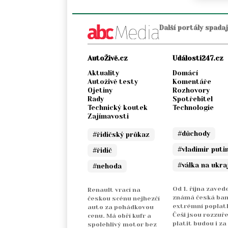
Další portály spada
AutoŽivě.cz
Události247.cz
Aktuality
Domácí
Autoživě testy
Komentáře
Ojetiny
Rozhovory
Rady
Spotřebitel
Technický koutek
Technologie
Zajímavosti
#důchody
#řidičský průkaz
#vladimir puti
#řidič
#válka na ukra
#nehoda
Od 1. října zaved
Renault vrací na
známá česká ba
českou scénu nejhezčí
extrémní poplatk
auto za pohádkovou
Češi jsou rozzuře
cenu. Má obří kufr a
platit budou i za
spolehlivý motor bez