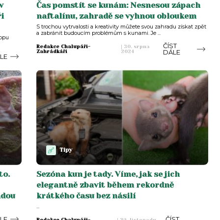
v
Čas pomstít se kunám: Nesnesou zápach
ři
naftalínu, zahradě se vyhnou obloukem
S trochou vytrvalosti a kreativity můžete svou zahradu získat zpět
a zabránit budoucím problémům s kunami. Je ...
hopu
ČÍST
Redakce Chalupáři-
|
30. srpna
DÁLE
Zahrádkáři
2024
ÁLE
Tipy
to.
Sezóna kun je tady. Víme, jak se jich
elegantně zbavit během rekordně
adou
krátkého času bez násilí
...
ÁLE
ČÍST
Redakce Chalupáři-
|
29. listopadu