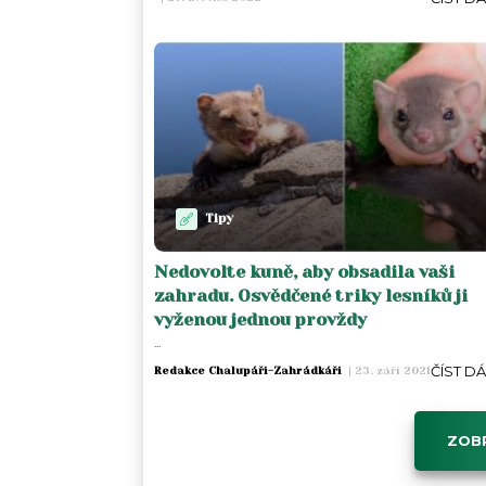
Tipy
Nedovolte kuně, aby obsadila vaši
zahradu. Osvědčené triky lesníků ji
vyženou jednou provždy
...
ČÍST D
Redakce Chalupáři-Zahrádkáři
|
23. září 2021
ZOBR